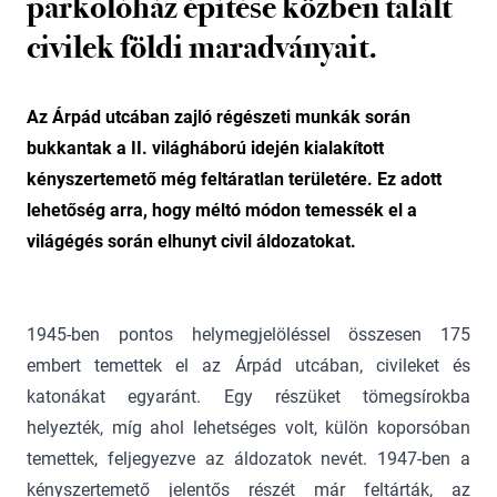
parkolóház építése közben talált
civilek földi maradványait.
Az Árpád utcában zajló régészeti munkák során
bukkantak a II. világháború idején kialakított
kényszertemető még feltáratlan területére. Ez adott
lehetőség arra, hogy méltó módon temessék el a
világégés során elhunyt civil áldozatokat.
1945-ben pontos helymegjelöléssel összesen 175
embert temettek el az Árpád utcában, civileket és
katonákat egyaránt. Egy részüket tömegsírokba
helyezték, míg ahol lehetséges volt, külön koporsóban
temettek, feljegyezve az áldozatok nevét. 1947-ben a
kényszertemető jelentős részét már feltárták, az