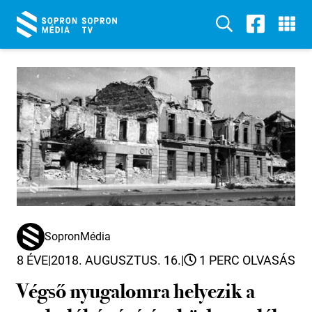
SopronMédia
8 ÉVE
|
2018. AUGUSZTUS. 16.
|
1 PERC OLVASÁS
Végső nyugalomra helyezik a