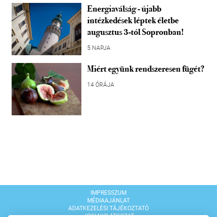
Energiaválság - újabb
intézkedések léptek életbe
augusztus 3-tól Sopronban!
5 NAPJA
Miért együnk rendszeresen fügét?
14 ÓRÁJA
IMPRESSZUM
MÉDIAAJÁNLAT
ADATKEZELÉSI TÁJÉKOZTATÓ
JOGI NYILATKOZAT