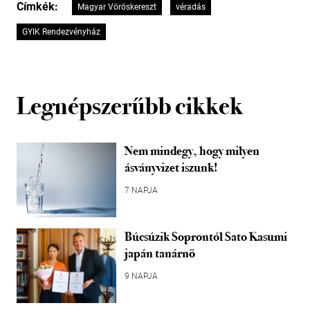
Címkék:
Magyar Vöröskereszt
véradás
GYIK Rendezvényház
Legnépszerűbb cikkek
Nem mindegy, hogy milyen
ásványvizet iszunk!
7 NAPJA
Búcsúzik Soprontól Sato Kasumi
japán tanárnő
9 NAPJA