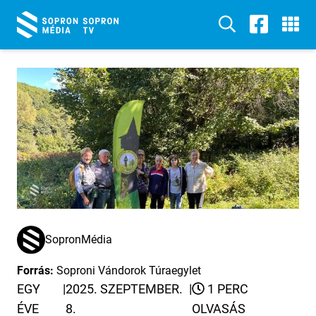
SopronMédia
Forrás:
Soproni Vándorok Túraegylet
EGY
|
2025. SZEPTEMBER.
|
1 PERC
ÉVE
8.
OLVASÁS