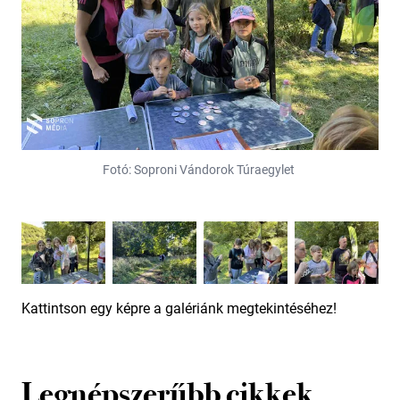
Fotó: Soproni Vándorok Túraegylet
Kattintson egy képre a galériánk megtekintéséhez!
Legnépszerűbb cikkek