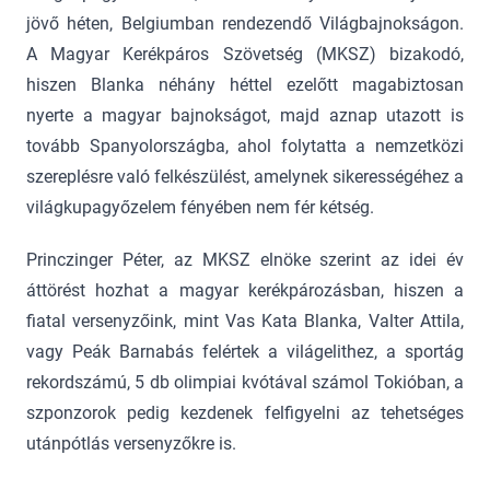
jövő héten, Belgiumban rendezendő Világbajnokságon.
A Magyar Kerékpáros Szövetség (MKSZ) bizakodó,
hiszen Blanka néhány héttel ezelőtt magabiztosan
nyerte a magyar bajnokságot, majd aznap utazott is
tovább Spanyolországba, ahol folytatta a nemzetközi
szereplésre való felkészülést, amelynek sikerességéhez a
világkupagyőzelem fényében nem fér kétség.
Princzinger Péter, az MKSZ elnöke szerint az idei év
áttörést hozhat a magyar kerékpározásban, hiszen a
fiatal versenyzőink, mint Vas Kata Blanka, Valter Attila,
vagy Peák Barnabás felértek a világelithez, a sportág
rekordszámú, 5 db olimpiai kvótával számol Tokióban, a
szponzorok pedig kezdenek felfigyelni az tehetséges
utánpótlás versenyzőkre is.