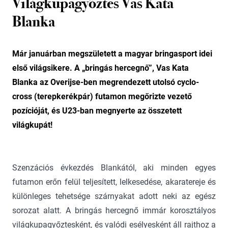
Világkupagyőztes Vas Kata
Blanka
Már januárban megszületett a magyar bringasport idei
első világsikere. A „bringás hercegnő”, Vas Kata
Blanka az Overijse-ben megrendezett utolsó cyclo-
cross (terepkerékpár) futamon megőrizte vezető
pozícióját, és U23-ban megnyerte az összetett
világkupát!
Szenzációs évkezdés Blankától, aki minden egyes
futamon erőn felül teljesített, lelkesedése, akaratereje és
különleges tehetsége szárnyakat adott neki az egész
sorozat alatt. A bringás hercegnő immár korosztályos
világkupagyőztesként, és valódi esélyesként áll rajthoz a