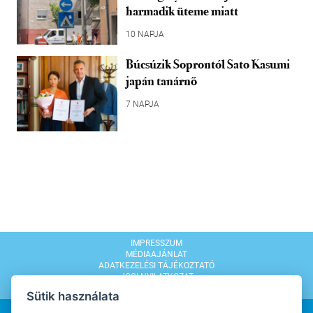
harmadik üteme miatt
10 NAPJA
Búcsúzik Soprontól Sato Kasumi
japán tanárnő
7 NAPJA
IMPRESSZUM
MÉDIAAJÁNLAT
ADATKEZELÉSI TÁJÉKOZTATÓ
JOGI NYILATKOZAT
MODERÁLÁSI SZABÁLYZAT
Sütik használata