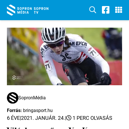
SopronMédia
Forrás:
bringasport.hu
6 ÉVE
|
2021. JANUÁR. 24.
|
1 PERC OLVASÁS