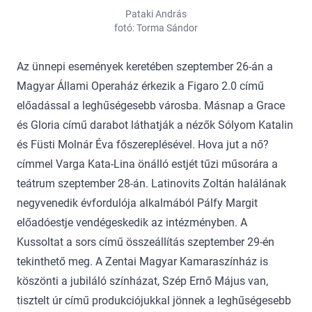
Pataki András
fotó: Torma Sándor
Az ünnepi események keretében szeptember 26-án a
Magyar Állami Operaház érkezik a Figaro 2.0 című
előadással a leghűségesebb városba. Másnap a Grace
és Gloria című darabot láthatják a nézők Sólyom Katalin
és Füsti Molnár Éva főszereplésével. Hova jut a nő?
címmel Varga Kata-Lina önálló estjét tűzi műsorára a
teátrum szeptember 28-án. Latinovits Zoltán halálának
negyvenedik évfordulója alkalmából Pálfy Margit
előadóestje vendégeskedik az intézményben. A
Kussoltat a sors című összeállítás szeptember 29-én
tekinthető meg. A Zentai Magyar Kamaraszínház is
köszönti a jubiláló színházat, Szép Ernő Május van,
tisztelt úr című produkciójukkal jönnek a leghűségesebb