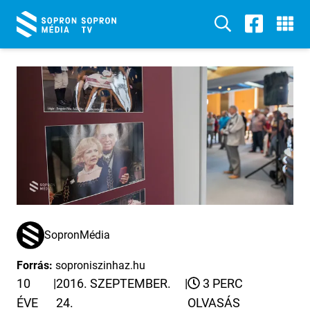
SopronMédia
Forrás:
soproniszinhaz.hu
10
|
2016. SZEPTEMBER.
|
3 PERC
ÉVE
24.
OLVASÁS