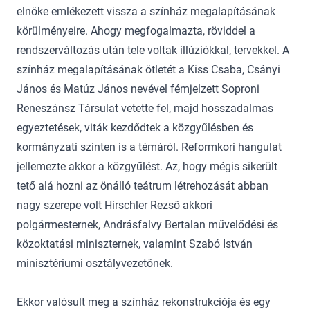
elnöke emlékezett vissza a színház megalapításának
körülményeire. Ahogy megfogalmazta, röviddel a
rendszerváltozás után tele voltak illúziókkal, tervekkel. A
színház megalapításának ötletét a Kiss Csaba, Csányi
János és Matúz János nevével fémjelzett Soproni
Reneszánsz Társulat vetette fel, majd hosszadalmas
egyeztetések, viták kezdődtek a közgyűlésben és
kormányzati szinten is a témáról. Reformkori hangulat
jellemezte akkor a közgyűlést. Az, hogy mégis sikerült
tető alá hozni az önálló teátrum létrehozását abban
nagy szerepe volt Hirschler Rezső akkori
polgármesternek, Andrásfalvy Bertalan művelődési és
közoktatási miniszternek, valamint Szabó István
minisztériumi osztályvezetőnek.
Ekkor valósult meg a színház rekonstrukciója és egy