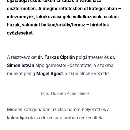
díjátadóját csütörtökön tartották a Városháza
dísztermében. A megmérettetésben öt kategóriában –
intézmények, lakóközösségek, vállalkozások, családi
házak, valamint balkon/erkély/terasz – hirdettek
győzteseket.
A résztvevőket
dr. Farkas Ciprián
polgármester és
dr.
Simon István
alpolgármester köszöntötte, a szakmai
munkát pedig
Mágel Ágost
, a zsűri elnöke vezette.
Fotó: Horváth Ádám Bence
Minden kategóriában az első három helyezett és a
különdíjasok is értékes jutalomban részesültek.