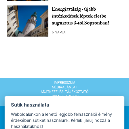
Energiaválság - újabb
intézkedések léptek életbe
augusztus 3-tól Sopronban!
6 NAPJA
IMPRESSZUM
MÉDIAAJÁNLAT
ADATKEZELÉSI TÁJÉKOZTATÓ
JOGI NYILATKOZAT
MODERÁLÁSI SZABÁLYZAT
Sütik használata
Weboldalunkon a lehető legjobb felhasználói élmény
érdekében sütiket használunk. Kérlek, járulj hozzá a
használatukhoz!