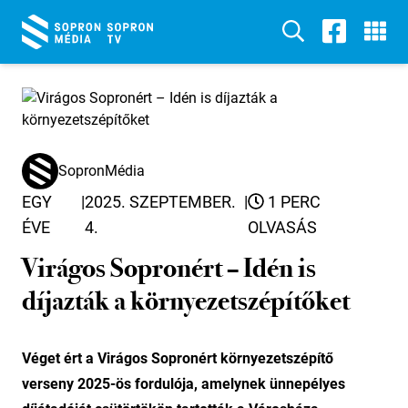
SopronMédia
EGY
|
2025. SZEPTEMBER.
|
1 PERC
ÉVE
4.
OLVASÁS
Virágos Sopronért – Idén is
díjazták a környezetszépítőket
Véget ért a Virágos Sopronért környezetszépítő
verseny 2025-ös fordulója, amelynek ünnepélyes