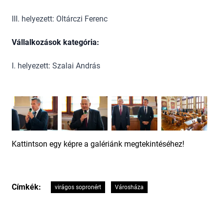
III. helyezett: Oltárczi Ferenc
Vállalkozások kategória:
I. helyezett: Szalai András
Kattintson egy képre a galériánk megtekintéséhez!
Címkék:
virágos sopronért
Városháza