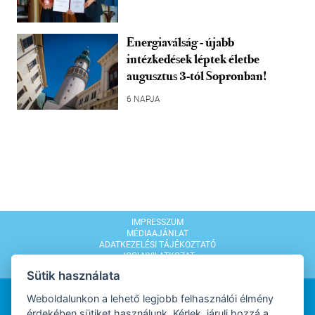
Energiaválság - újabb
intézkedések léptek életbe
augusztus 3-tól Sopronban!
6 NAPJA
IMPRESSZUM
MÉDIAAJÁNLAT
ADATKEZELÉSI TÁJÉKOZTATÓ
JOGI NYILATKOZAT
MODERÁLÁSI SZABÁLYZAT
Sütik használata
Weboldalunkon a lehető legjobb felhasználói élmény
érdekében sütiket használunk. Kérlek, járulj hozzá a