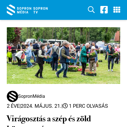
SopronMédia
2 ÉVE
|
2024. MÁJUS. 21.
|
1 PERC OLVASÁS
Virágosztás a szép és zöld