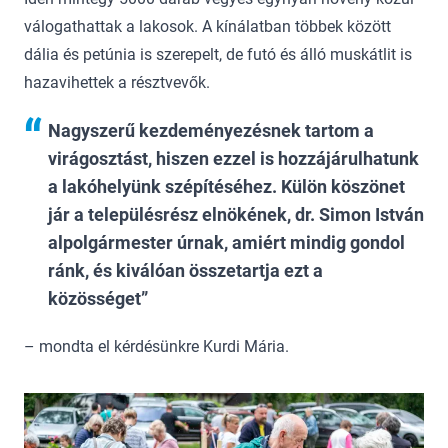
válogathattak a lakosok. A kínálatban többek között
dália és petúnia is szerepelt, de futó és álló muskátlit is
hazavihettek a résztvevők.
Nagyszerű kezdeményezésnek tartom a
virágosztást, hiszen ezzel is hozzájárulhatunk
a lakóhelyünk szépítéséhez. Külön köszönet
jár a településrész elnökének, dr. Simon István
alpolgármester úrnak, amiért mindig gondol
ránk, és kiválóan összetartja ezt a
közösséget
– mondta el kérdésünkre Kurdi Mária.