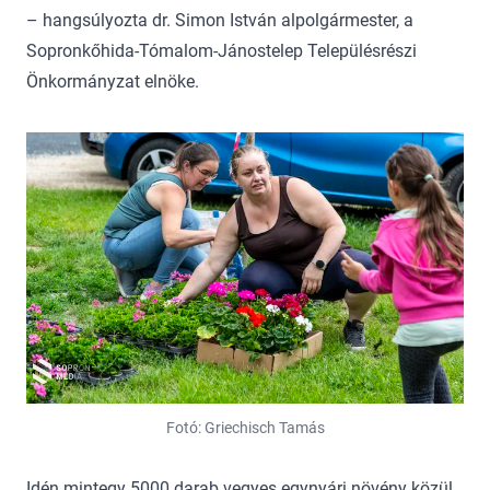
– hangsúlyozta dr. Simon István alpolgármester, a
Sopronkőhida-Tómalom-Jánostelep Településrészi
Önkormányzat elnöke.
Fotó: Griechisch Tamás
Idén mintegy 5000 darab vegyes egynyári növény közül