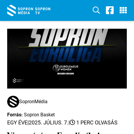
SopronMédia
Forrás:
Sopron Basket
EGY ÉVE
|
2025. JÚLIUS. 7.
|
1 PERC OLVASÁS