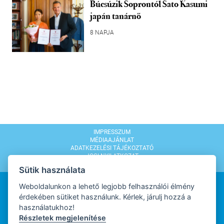
Búcsúzik Soprontól Sato Kasumi
japán tanárnő
8 NAPJA
IMPRESSZUM
MÉDIAAJÁNLAT
ADATKEZELÉSI TÁJÉKOZTATÓ
JOGI NYILATKOZAT
MODERÁLÁSI SZABÁLYZAT
Sütik használata
Weboldalunkon a lehető legjobb felhasználói élmény
érdekében sütiket használunk. Kérlek, járulj hozzá a
használatukhoz!
Részletek megjelenítése
WEBDESIGN