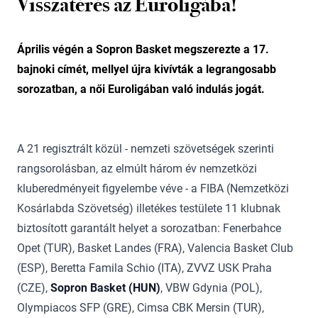
Visszatérés az Euroligába!
Április végén a Sopron Basket megszerezte a 17.
bajnoki címét, mellyel újra kivívták a legrangosabb
sorozatban, a női Euroligában való indulás jogát.
A 21 regisztrált közül - nemzeti szövetségek szerinti
rangsorolásban, az elmúlt három év nemzetközi
kluberedményeit figyelembe véve - a FIBA (Nemzetközi
Kosárlabda Szövetség) illetékes testülete 11 klubnak
biztosított garantált helyet a sorozatban: Fenerbahce
Opet (TUR), Basket Landes (FRA), Valencia Basket Club
(ESP), Beretta Famila Schio (ITA), ZVVZ USK Praha
(CZE),
Sopron Basket (HUN)
, VBW Gdynia (POL),
Olympiacos SFP (GRE), Cimsa CBK Mersin (TUR),