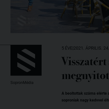
5 ÉVE
|
2021. ÁPRILIS. 24
Visszatért
megnyitot
SopronMédia
A beoltottak száma elérte 
soproniak nagy kedvvel élt