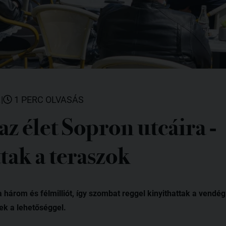
.
|
1 PERC OLVASÁS
 az élet Sopron utcáira -
tak a teraszok
a három és félmilliót, így szombat reggel kinyithattak a vendé
ek a lehetőséggel.