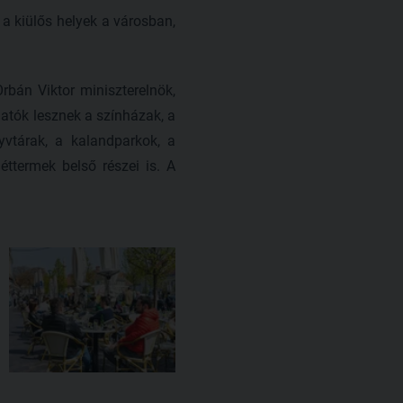
a kiülős helyek a városban,
rbán Viktor miniszterelnök,
hatók lesznek a színházak, a
vtárak, a kalandparkok, a
éttermek belső részei is. A