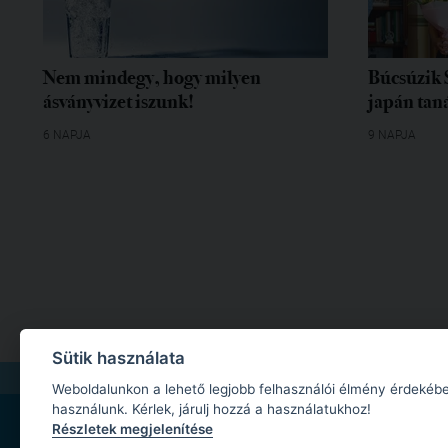
Nem mindegy, hogy milyen
Búcsúzik 
ásványvizet iszunk!
japán tan
6 NAPJA
9 NAPJA
Sütik használata
IMPRESSZUM
|
MÉDIAAJÁNLAT
|
ADATKEZELÉSI TÁJÉKOZTATÓ
|
JOGI NYILA
Weboldalunkon a lehető legjobb felhasználói élmény érdekébe
használunk. Kérlek, járulj hozzá a használatukhoz!
Részletek megjelenítése