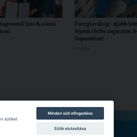
Soprontól Sato Kasumi
Energiaválság - újabb in
árnő
léptek életbe augusztus 3
Sopronban!
5 NAPJA
Minden süti elfogadása
TKOZAT
|
MODERÁLÁSI SZABÁLYZAT
n sütiket
Sütik elutasítása