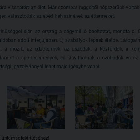
a visszatért az élet. Már szombat reggeltől népszerűek voltak 
egen választották az ebéd helyszínének az éttermeket.
nűséggel eléri az ország a négymillió beoltottat, mondta el O
dóban adott interjújában. Új szabályok lépnek életbe. Látogat
k, a mozik, az edzőtermek, az uszodák, a közfürdők, a köny
lamint a sportesemények, és kinyithatnak a szállodák és az 
tségi igazolvánnyal lehet majd igénybe venni.
riánk megtekintéséhez!