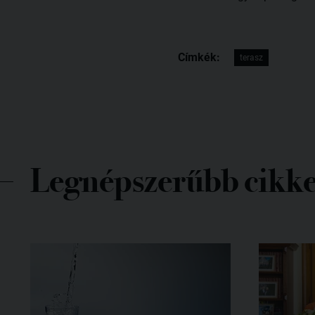
Címkék:
terasz
Legnépszerűbb cikk