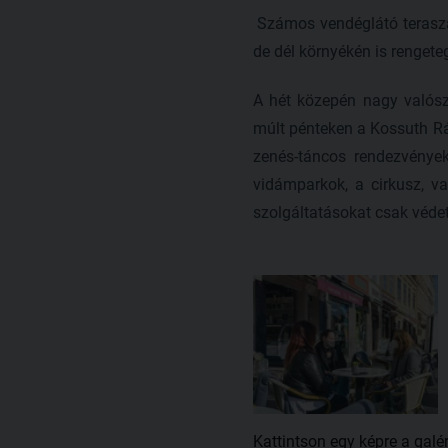
Számos vendéglátó teraszár
de dél környékén is renget
A hét közepén nagy valószí
múlt pénteken a Kossuth Rái
zenés-táncos rendezvénye
vidámparkok, a cirkusz, va
szolgáltatásokat csak védet
Kattintson egy képre a galé