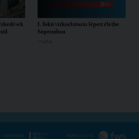
tézkedések
I. fokú vízkorlátozás lépett életbe
-tól
Sopronban
7 NAPJA
WEBDESIGN
WEBFEJLESZTŐ