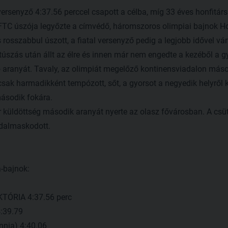
rsenyző 4:37.56 perccel csapott a célba, míg 33 éves honfitársa
 FTC úszója legyőzte a címvédő, háromszoros olimpiai bajnok Ho
osszabbul úszott, a fiatal versenyző pedig a legjobb idővel várt
túszás után állt az élre és innen már nem engedte a kezéből a 
ső aranyát. Tavaly, az olimpiát megelőző kontinensviadalon máso
sak harmadikként tempózott, sőt, a gyorsot a negyedik helyről 
ásodik fokára.
 küldöttség második aranyát nyerte az olasz fővárosban. A csü
adalmaskodott.
-bajnok:
TÓRIA 4:37.56 perc
:39.79
annia) 4:40.06