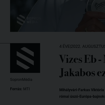
4 ÉVE
|
2022. AUGUSZTUS
Vizes Eb -
Jakabos e
SopronMédia
Forrás:
MTI
Mihályvári-Farkas Viktóri
római úszó-Európa-bajnok