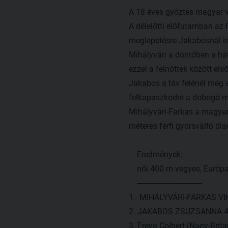
A 18 éves győztes magyar ve
A délelőtti előfutamban az
meglepetésre Jakabosnál is r
Mihályvári a döntőben a há
ezzel a felnőttek között el
Jakabos a táv felénél még c
felkapaszkodni a dobogó m
Mihályvári-Farkas a magyar
méteres férfi gyorsváltó di
Eredmények:
női 400 m vegyes, Európa
--------------------------------
1. MIHÁLYVÁRI-FARKAS VIK
2. JAKABOS ZSUZSANNA 4
3. Freya Colbert (Nagy-Brit