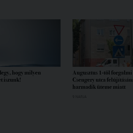
egy, hogy milyen
Augusztus 1-től forgalmi 
t iszunk!
Csengery utca felújításán
harmadik üteme miatt
9 NAPJA