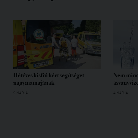
Hétéves kisfiú kért segítséget
Nem mind
nagymamájának
ásványvize
9 NAPJA
4 NAPJA