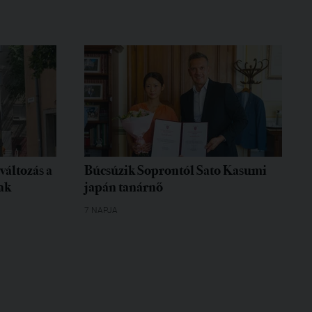
változás a
Búcsúzik Soprontól Sato Kasumi
ak
japán tanárnő
7 NAPJA