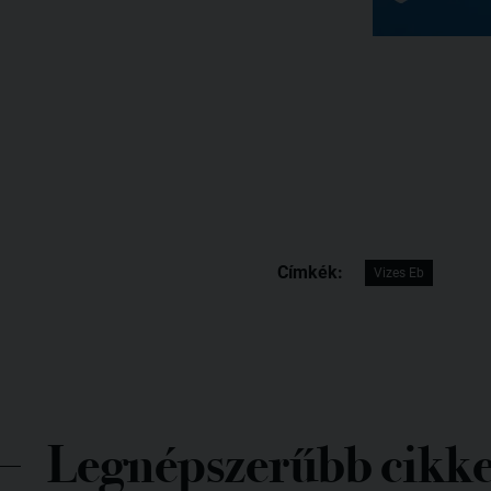
Címkék:
Vizes Eb
Legnépszerűbb cikk