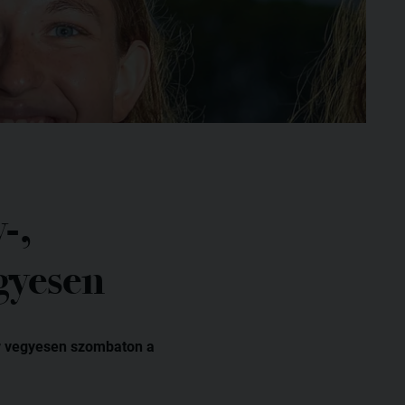
-,
gyesen
er vegyesen szombaton a