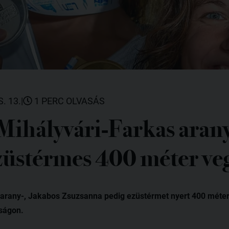
. 13.
|
1 PERC OLVASÁS
 Mihályvári-Farkas arany
züstérmes 400 méter ve
a arany-, Jakabos Zsuzsanna pedig ezüstérmet nyert 400 mét
ságon.