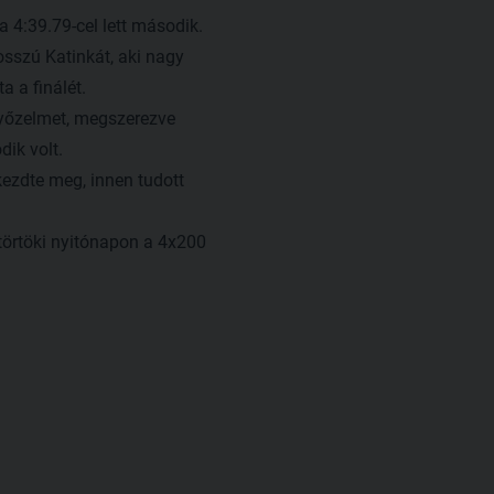
 4:39.79-cel lett második.
sszú Katinkát, aki nagy
a a finálét.
győzelmet, megszerezve
dik volt.
kezdte meg, innen tudott
törtöki nyitónapon a 4x200