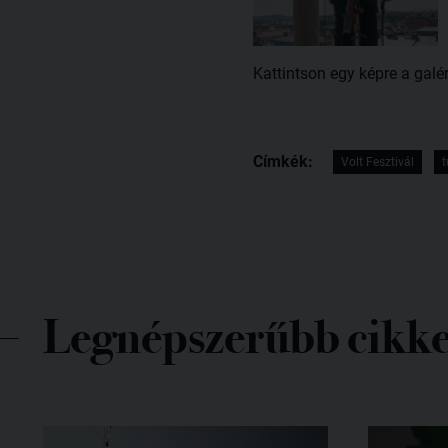
Kattintson egy képre a galé
Címkék:
Volt Fesztivál
t
Legnépszerűbb cikk