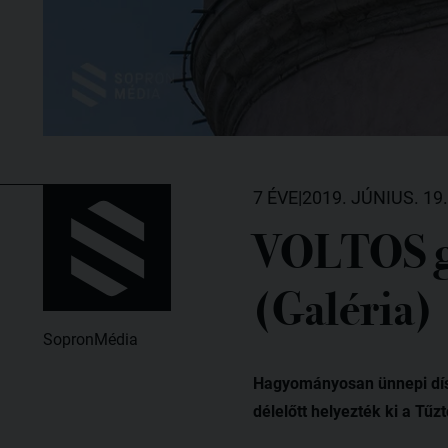
7 ÉVE
|
2019. JÚNIUS. 19.
VOLTOS ga
(Galéria)
SopronMédia
Hagyományosan ünnepi díszb
délelőtt helyezték ki a Tűz