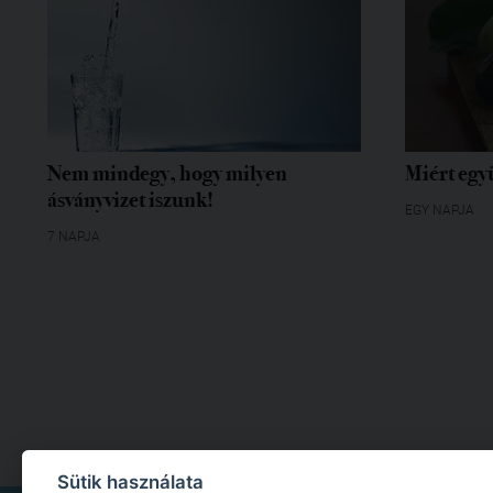
Nem mindegy, hogy milyen
Miért egy
ásványvizet iszunk!
EGY NAPJA
7 NAPJA
Sütik használata