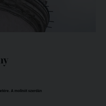
ny
etére. A molinót szerdán