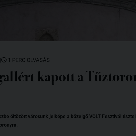
|
1 PERC OLVASÁS
llért kapott a Tűztoro
e öltözött városunk jelképe a közelgő VOLT Fesztivál tisztel
toronyra.