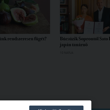
ünk rendszeresen fügét?
Búcsúzik Soprontól Sato
japán tanárnő
10 NAPJA