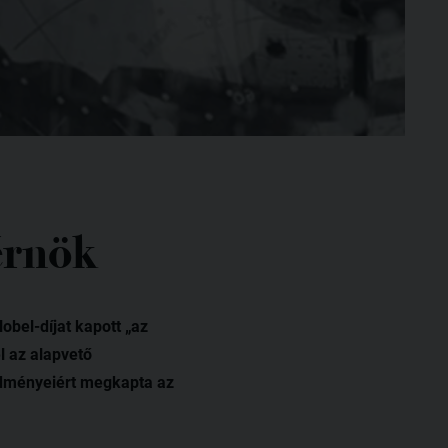
érnök
obel-díjat kapott „az
l az alapvető
edményeiért megkapta az