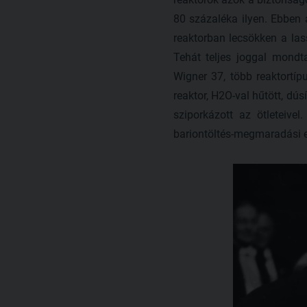
80 százaléka ilyen. Ebben 
reaktorban lecsökken a las
Tehát teljes joggal mondt
Wigner 37, több reaktortíp
reaktor, H2O-val hűtött, dú
sziporkázott az ötleteiv
bariontöltés-megmaradási e