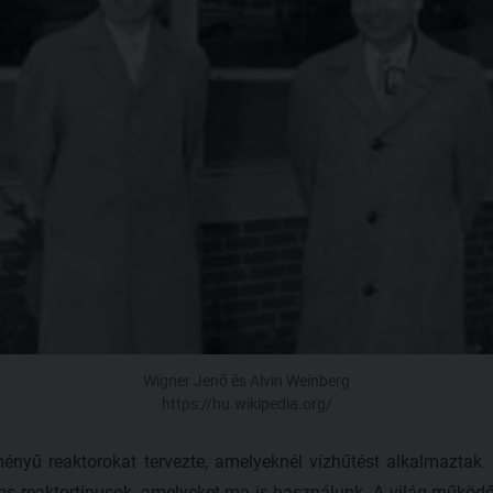
Wigner Jenő és Alvin Weinberg
https://hu.wikipedia.org/
ményű reaktorokat tervezte, amelyeknél vízhűtést alkalmaztak.
gos reaktortípusok, amelyeket ma is használunk. A világ műkö