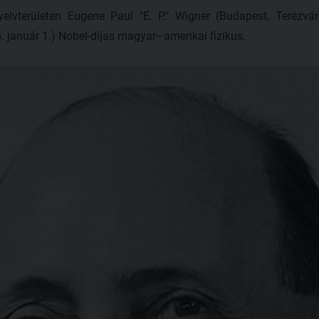
elvterületen Eugene Paul "E. P." Wigner (Budapest, Terézv
. január 1.) Nobel-díjas magyar–amerikai fizikus.