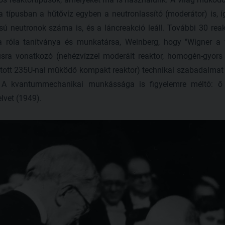
a típusban a hűtővíz egyben a neutronlassító (moderátor) is, 
sú neutronok száma is, és a láncreakció leáll. További 30 rea
a róla tanítványa és munkatársa, Weinberg, hogy "Wigner a v
usra vonatkozó (nehézvízzel moderált reaktor, homogén-gyors re
sított 235U-nal működő kompakt reaktor) technikai szabadalmat
el. A kvantummechanikai munkássága is figyelemre méltó: ő 
lvet (1949).