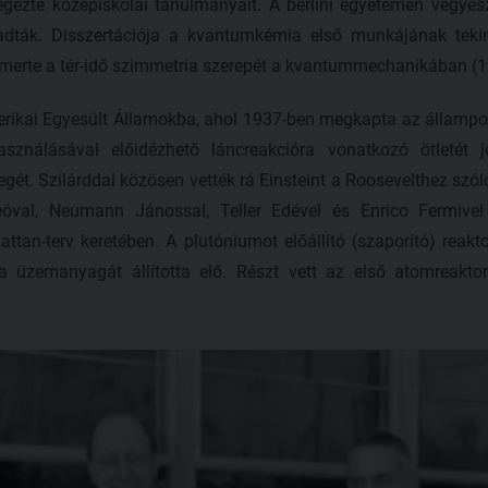
zte középiskolai tanulmányait. A berlini egyetemen vegyészn
adták. Disszertációja a kvantumkémia első munkájának tekin
ismerte a tér-idő szimmetria szerepét a kvantummechanikában (1
erikai Egyesült Államokba, ahol 1937-ben megkapta az állampo
sználásával előidézhető láncreakcióra vonatkozó ötletét j
egét. Szilárddal közösen vették rá Einsteint a Roosevelthez szóló
Leóval, Neumann Jánossal, Teller Edével és Enrico Fermive
an-terv keretében. A plutóniumot előállító (szaporító) reakt
üzemanyagát állította elő. Részt vett az első atomreaktor 