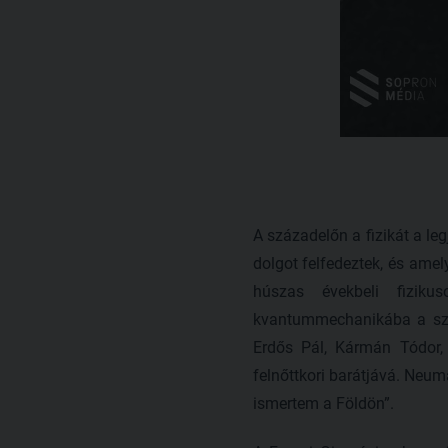
A századelőn a fizikát a l
dolgot felfedeztek, és amel
húszas évekbeli fiziku
kvantummechanikába a szim
Erdős Pál, Kármán Tódor, 
felnőttkori barátjává. Neum
ismertem a Földön”.