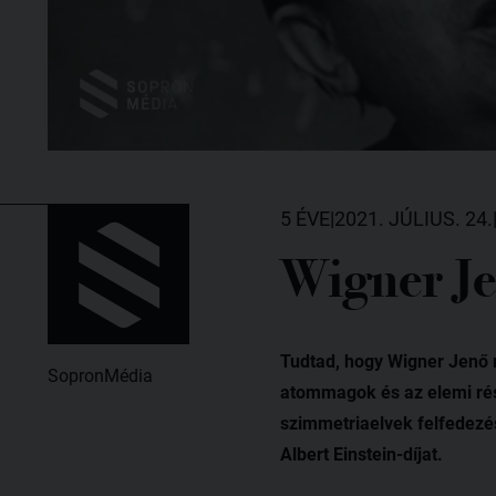
5 ÉVE
|
2021. JÚLIUS. 24.
Wigner Je
Tudtad, hogy Wigner Jenő m
SopronMédia
atommagok és az elemi rész
szimmetriaelvek felfedezé
Albert Einstein-díjat.