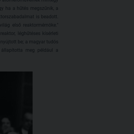
így ha a hűtés megszűnik, a
ktorszabadalmat is beadott.
ilág első reaktormérnöke."
aktor, léghűtéses kísérleti
 nyújtott be; a magyar tudós
állapította meg például a