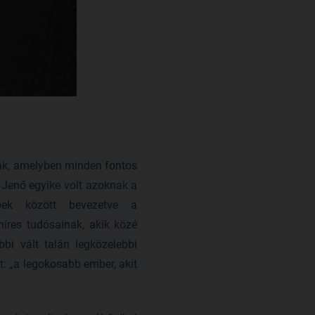
ták, amelyben minden fontos
r Jenő egyike volt azoknak a
bbek között bevezetve a
íres tudósainak, akik közé
bi vált talán legközelebbi
t: „a legokosabb ember, akit