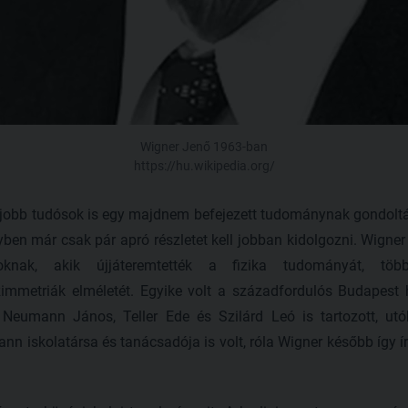
Wigner Jenő 1963-ban
https://hu.wikipedia.org/
egjobb tudósok is egy majdnem befejezett tudománynak gondol
yben már csak pár apró részletet kell jobban kidolgozni. Wigne
soknak, akik újjáteremtették a fizika tudományát, tö
metriák elméletét. Egyike volt a századfordulós Budapest h
Neumann János, Teller Ede és Szilárd Leó is tartozott, utób
ann iskolatársa és tanácsadója is volt, róla Wigner később így ír