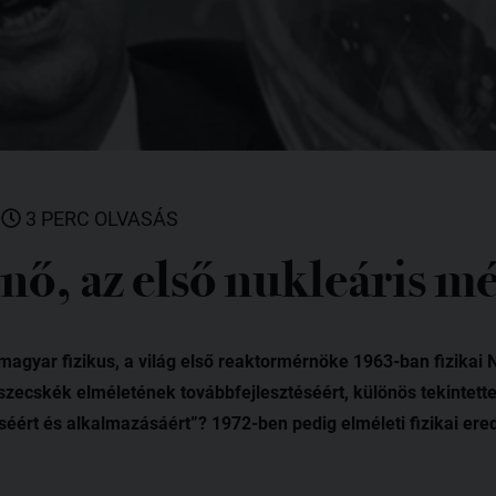
|
3 PERC OLVASÁS
nő, az első nukleáris m
agyar fizikus, a világ első reaktormérnöke 1963-ban fizikai N
ecskék elméletének továbbfejlesztéséért, különös tekintette
séért és alkalmazásáért”? 1972-ben pedig elméleti fizikai er