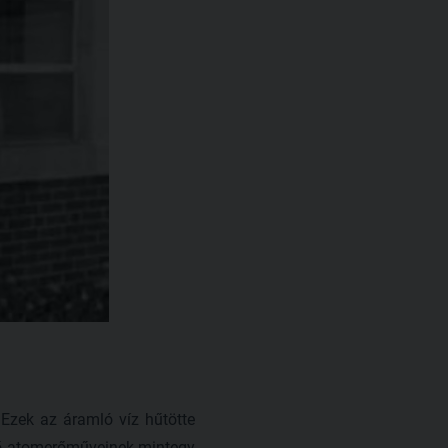
 Ezek az áramló víz hűtötte
dő atomerőműveinek mintegy