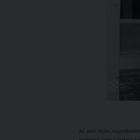
Az első olyan nagyteljesít
reaktorok azok a biztonsá