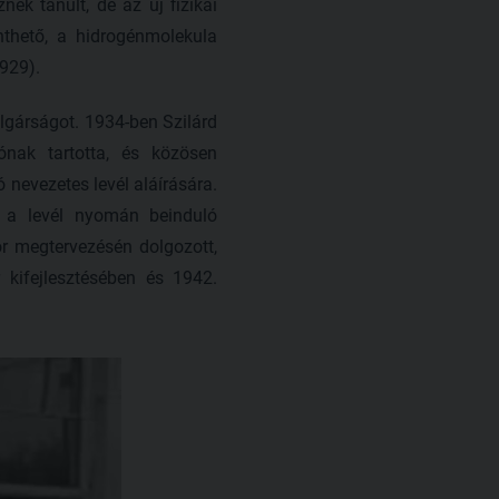
ek tanult, de az új fizikai
thető, a hidrogénmolekula
929).
lgárságot. 1934-ben Szilárd
ónak tartotta, és közösen
 nevezetes levél aláírására.
l a levél nyomán beinduló
or megtervezésén dolgozott,
kifejlesztésében és 1942.