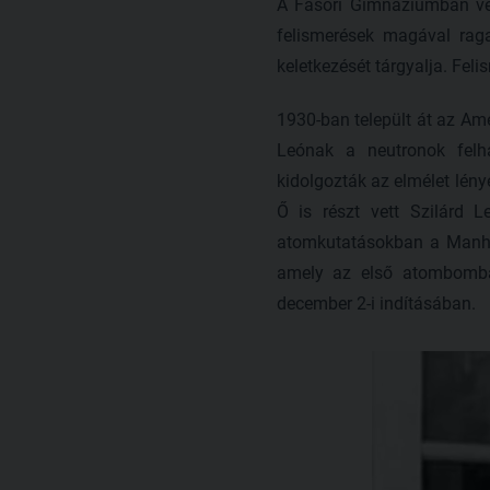
A Fasori Gimnáziumban vége
felismerések magával rag
keletkezését tárgyalja. Fel
1930-ban települt át az Am
Leónak a neutronok felha
kidolgozták az elmélet lény
Ő is részt vett Szilárd 
atomkutatásokban a Manhatt
amely az első atombomba 
december 2-i indításában.