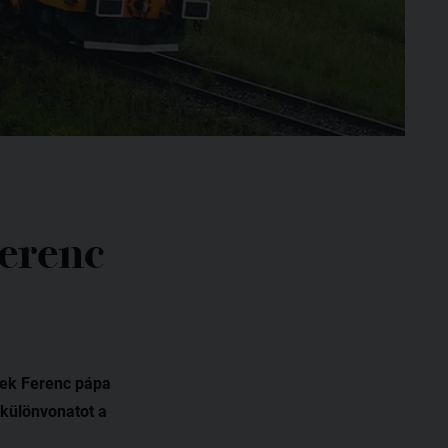
erenc
vek Ferenc pápa
 különvonatot a