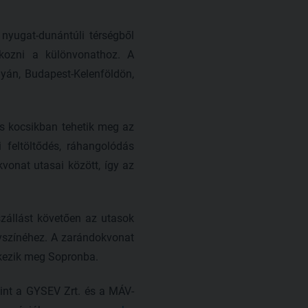
nyugat-dunántúli térségből
akozni a különvonathoz. A
yán, Budapest-Kelenföldön,
s kocsikban tehetik meg az
 feltöltődés, ráhangolódás
vonat utasai között, így az
szállást követően az utasok
lyszínéhez. A zarándokvonat
rkezik meg Sopronba.
mint a GYSEV Zrt. és a MÁV-