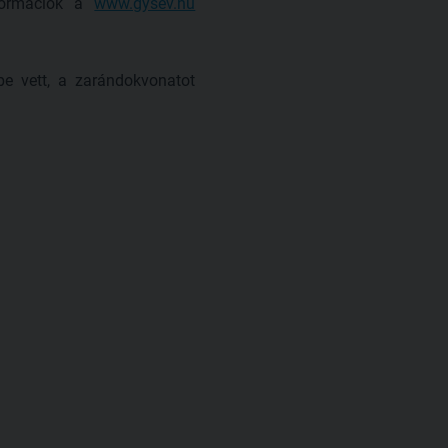
nformációk a
www.gysev.hu
e vett, a zarándokvonatot