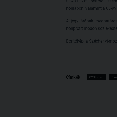
START Zrt. belföldi szem
honlapon, valamint a 06-99
A jegy árának meghatároz
nonprofit módon közlekedte
Borítókép: a Széchenyi-moz
Címkék:
GYSEV Zrt.
Csí