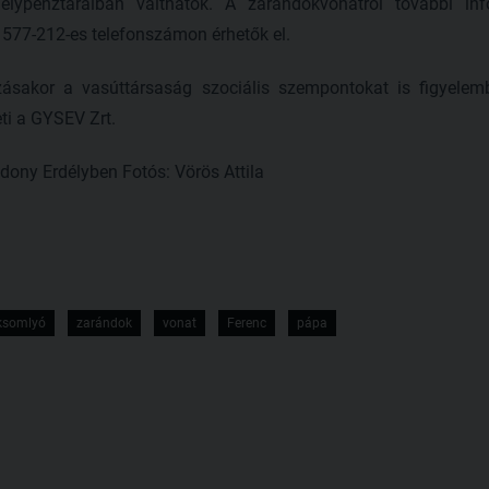
élypénztáraiban válthatók. A zarándokvonatról további i
 577-212-es telefonszámon érhetők el.
ásakor a vasúttársaság szociális szempontokat is figyelemb
ti a GYSEV Zrt.
dony Erdélyben Fotós: Vörös Attila
ksomlyó
zarándok
vonat
Ferenc
pápa