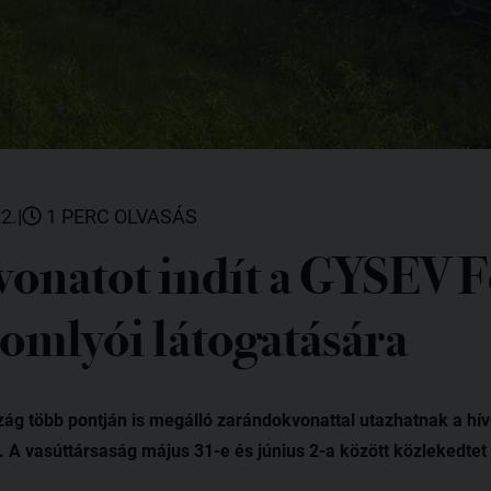
2.
|
1 PERC OLVASÁS
onatot indít a GYSEV F
somlyói látogatására
zág több pontján is megálló zarándokvonattal utazhatnak a hí
. A vasúttársaság május 31-e és június 2-a között közlekedtet