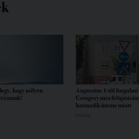
ek
egy, hogy milyen
Augusztus 1-től forgalmi 
t iszunk!
Csengery utca felújításán
harmadik üteme miatt
9 NAPJA