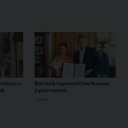
változás a
Búcsúzik Soprontól Sato Kasumi
ak
japán tanárnő
7 NAPJA