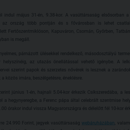
 indul május 31-én, 9.38-kor. A vasúttársaság elsősorban a 
e az ország több pontján és s fővárosban is lehet csatl
ett Fertőszentmiklóson, Kapuváron, Csornán, Győrben, Tatbán
ban is megáll.
nyelmes, párnázott ülésekkel rendelkező, másodosztályú terme
 helyszínéig, az utazás önellátással vehető igénybe. A lelki
ervei szerint papok és szerzetes nővérek is lesznek a zarándok
k a közös imára, beszélgetésre, éneklésre.
rint június 1-én, hajnali 5.04-kor érkezik Csíkszeredába, a le
l a hegynyeregbe, a Ferenc pápa által celebrált szentmise he
00 órakor indul vissza Magyarországra és délelőtt fél 10-kor é
yre 24.990 Forint, jegyek vasúttársaság
webáruházában
, vala