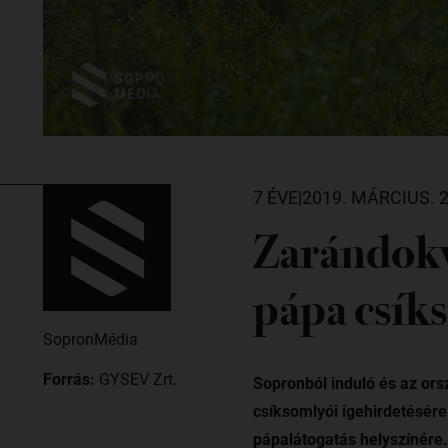
7 ÉVE
|
2019. MÁRCIUS. 2
Zarándokv
pápa csík
SopronMédia
Forrás:
GYSEV Zrt.
Sopronból induló és az ors
csíksomlyói igehirdetésére
pápalátogatás helyszínére.