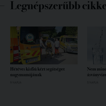
Legnépszerűbb cikk
Hétéves kisfiú kért segítséget
Nem mind
nagymamájának
ásványvize
9 NAPJA
5 NAPJA