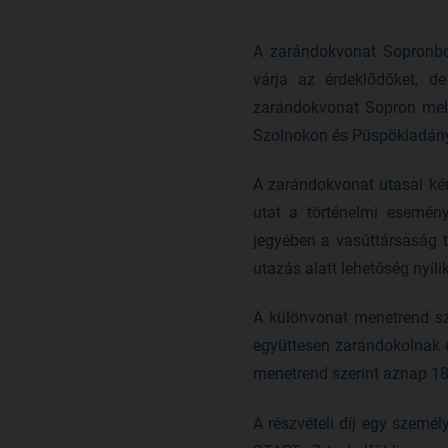
A zarándokvonat Sopronból
várja az érdeklődőket, d
zarándokvonat Sopron mell
Szolnokon és Püspökladány
A zarándokvonat utasai ké
utat a történelmi esemény
jegyében a vasúttársaság t
utazás alatt lehetőség nyíli
A különvonat menetrend sze
együttesen zarándokolnak e
menetrend szerint aznap 18.
A részvételi díj egy személ