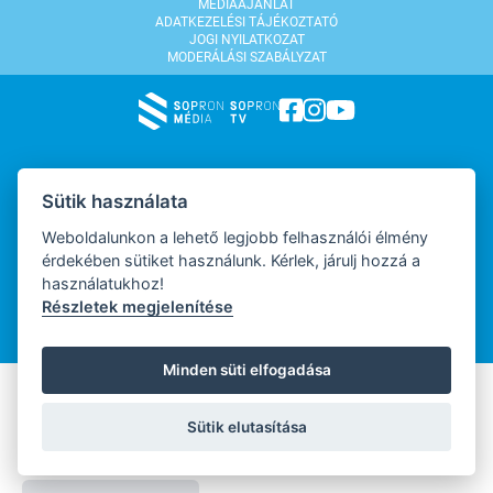
MÉDIAAJÁNLAT
ADATKEZELÉSI TÁJÉKOZTATÓ
JOGI NYILATKOZAT
MODERÁLÁSI SZABÁLYZAT
WEBDESIGN
Sütik használata
Weboldalunkon a lehető legjobb felhasználói élmény
érdekében sütiket használunk. Kérlek, járulj hozzá a
WEBFEJLESZTŐ
használatukhoz!
Részletek megjelenítése
Minden süti elfogadása
Sütik elutasítása