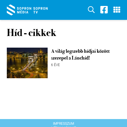
Híd
- cikkek
A világ legszebb hídjai között
szerepel a Lánchíd!
6 ÉVE
IMPRESSZUM