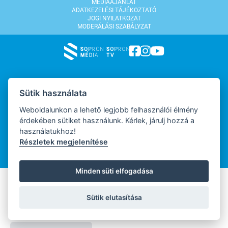
MÉDIAAJÁNLAT
ADATKEZELÉSI TÁJÉKOZTATÓ
JOGI NYILATKOZAT
MODERÁLÁSI SZABÁLYZAT
WEBDESIGN
Sütik használata
Weboldalunkon a lehető legjobb felhasználói élmény
érdekében sütiket használunk. Kérlek, járulj hozzá a
WEBFEJLESZTŐ
használatukhoz!
Részletek megjelenítése
Minden süti elfogadása
Sütik elutasítása