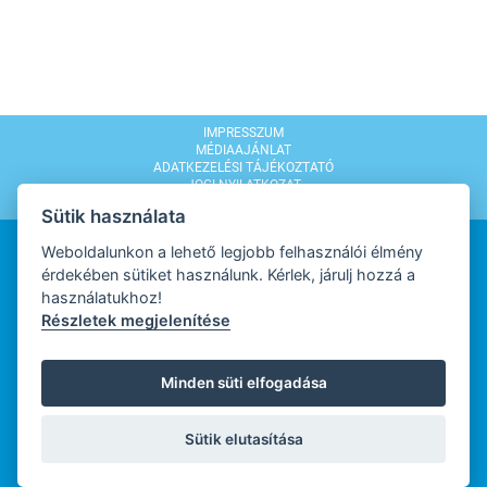
IMPRESSZUM
MÉDIAAJÁNLAT
ADATKEZELÉSI TÁJÉKOZTATÓ
JOGI NYILATKOZAT
MODERÁLÁSI SZABÁLYZAT
Sütik használata
Weboldalunkon a lehető legjobb felhasználói élmény
érdekében sütiket használunk. Kérlek, járulj hozzá a
használatukhoz!
Részletek megjelenítése
WEBDESIGN
Minden süti elfogadása
WEBFEJLESZTŐ
Sütik elutasítása