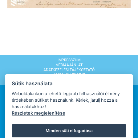
IMPRESSZUM
MÉDIAAJÁNLAT
ADATKEZELÉSI TÁJÉKOZTATÓ
JOGI NYILATKOZAT
MODERÁLÁSI SZABÁLYZAT
Sütik használata
Weboldalunkon a lehető legjobb felhasználói élmény
érdekében sütiket használunk. Kérlek, járulj hozzá a
használatukhoz!
Részletek megjelenítése
WEBDESIGN
Minden süti elfogadása