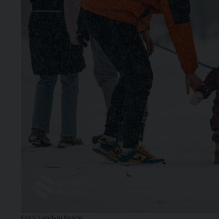
Fotó: Lendvai Bence