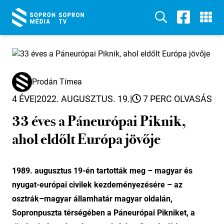
Prodán Tímea
4 ÉVE
|
2022. AUGUSZTUS. 19.
|
7 PERC OLVASÁS
33 éves a Páneurópai Piknik,
ahol eldőlt Európa jövője
1989. augusztus 19-én tartották meg – magyar és
nyugat-európai civilek kezdeményezésére – az
osztrák–magyar államhatár magyar oldalán,
Sopronpuszta térségében a Páneurópai Pikniket, a