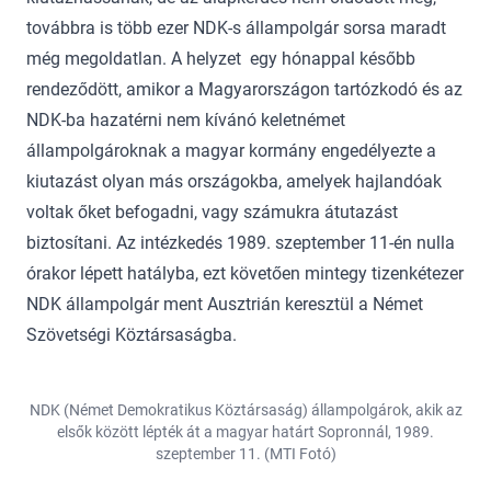
továbbra is több ezer NDK-s állampolgár sorsa maradt
még megoldatlan. A helyzet egy hónappal később
rendeződött, amikor a Magyarországon tartózkodó és az
NDK-ba hazatérni nem kívánó keletnémet
állampolgároknak a magyar kormány engedélyezte a
kiutazást olyan más országokba, amelyek hajlandóak
voltak őket befogadni, vagy számukra átutazást
biztosítani. Az intézkedés 1989. szeptember 11-én nulla
órakor lépett hatályba, ezt követően mintegy tizenkétezer
NDK állampolgár ment Ausztrián keresztül a Német
Szövetségi Köztársaságba.
NDK (Német Demokratikus Köztársaság) állampolgárok, akik az
elsők között lépték át a magyar határt Sopronnál, 1989.
szeptember 11. (MTI Fotó)