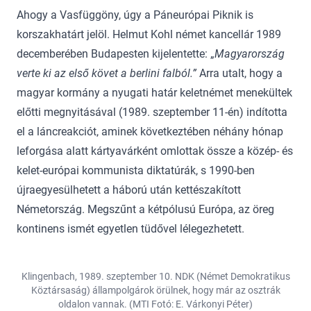
Ahogy a Vasfüggöny, úgy a Páneurópai Piknik is
korszakhatárt jelöl. Helmut Kohl német kancellár 1989
decemberében Budapesten kijelentette: „
Magyarország
verte ki az első követ a berlini falból.”
Arra utalt, hogy a
magyar kormány a nyugati határ keletnémet menekültek
előtti megnyitásával (1989. szeptember 11-én) indította
el a lánc­reakciót, aminek következtében néhány hónap
leforgása alatt kártyavárként omlottak össze a közép- és
kelet-európai kommunista diktatúrák, s 1990-ben
újraegyesülhetett a háború után kettészakított
Németország. Megszűnt a kétpólusú Európa, az öreg
kontinens ismét egyetlen tüdővel lélegezhetett.
Klingenbach, 1989. szeptember 10. NDK (Német Demokratikus
Köztársaság) állampolgárok örülnek, hogy már az osztrák
oldalon vannak. (MTI Fotó: E. Várkonyi Péter)