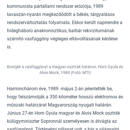
kommunista pártállami rendszer eróziója, 1989
tavaszán-nyarán megkezdődött a békés, tárgyalásos
rendszerváltoztatás folyamata. Ekkor került napirendre a
hidegháború anakronisztikus, barbár rekvizitumának
számító vasfüggöny végleges eltávolításának kérdése
is.
Bontják a vasfüggönyt a magyar-osztrák határon, Horn Gyula és
Alois Mock, 1989 (Fotó: MTI)
Harminchárom éve, 1989. május 2-án jelentették be,
hogy felszámolják a 350 kilométer hosszú elektromos és
műszaki határzárat Magyarország nyugati határán.
Június 27-én Horn Gyula magyar és Alois Mock osztrák
külügyminiszter Sopronnál személyesen is átvágta az
vasfüggönyt. Történelmi pillanat volt, s bár a világsajtó