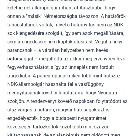
keletnémet állampolgár rohant át Ausztriába, hogy
onnan a "másik" Németországba távozzon. A határőrök
tanácstalanok voltak, mivel a határnyitás nem az NDK-
sok kiengedésére szolgált, így sem azok megállítására,
sem átengedésére nem kaptak utasítást. Végül a helyi
parancsnok – a váratlan helyzetben nem kevés
bátorsággal – megtiltotta az akkor még érvényben lévő
fegyverhasználatot, s így az ünneplés nem fordult
tragédiába. A páneurópai pikniken több mint hatszáz
NDK-állampolgár használta fel a vasfüggöny
megnyitásának rövid pillanatát arra, hogy Nyugatra
szökjön. A rendezvényt követő napokban folytatódott az
átszivárgás a határon, magyar hatóságok azt is
engedélyezték, hogy a budapesti nyugatnémet
követségen tartózkodók közül több mint százan
kiutazhassanak, de az alapkérdés nem oldódott meg,