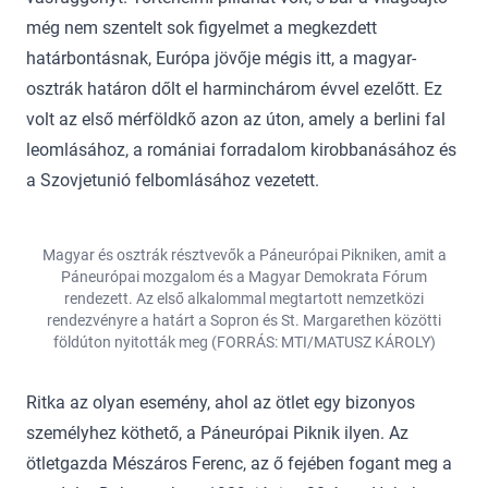
még nem szentelt sok figyelmet a megkezdett
határbontásnak, Európa jövője mégis itt, a magyar-
osztrák határon dőlt el harminchárom évvel ezelőtt. Ez
volt az első mérföldkő azon az úton, amely a berlini fal
leomlásához, a romániai forradalom kirobbanásához és
a Szovjetunió felbomlásához vezetett.
Magyar és osztrák résztvevők a Páneurópai Pikniken, amit a
Páneurópai mozgalom és a Magyar Demokrata Fórum
rendezett. Az első alkalommal megtartott nemzetközi
rendezvényre a határt a Sopron és St. Margarethen közötti
földúton nyitották meg (FORRÁS: MTI/MATUSZ KÁROLY)
Ritka az olyan esemény, ahol az ötlet egy bizonyos
személyhez köthető, a Páneurópai Piknik ilyen. Az
ötletgazda Mészáros Ferenc, az ő fejében fogant meg a