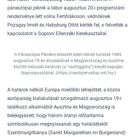
páneurópai piknik a tábor augusztus 20-i programzáró
rendezvénye lett volna Fertőrákoson, védnöknek
Pozsgay Imrét és Habsburg Ottót kérték fel, s felvették a
kapcsolatot a Soproni Ellenzéki Kerekasztallal.
A Páneurópai Piknikre érkezett kelet-német turisták 1989.
augusztus 19-én átszaladnak a Magyarország és Ausztria
közötti műszaki határzár (a "vasfüggöny") kinyíló kapuján,
Sopronpusztánál. (https://rendszervaltas.mti.hu/)
A határok nélküli Európa mielőbbi létrejöttét, a közös
európaiság kialakulását szorgalmazó augusztus 19-i
találkozó alkalmából Ausztria és Magyarország is
beleegyezett, hogy három órányi időtartamra
szimbolikusan megnyissanak egy határátkelőt
Szentmargitbánya (Sankt Margarethen im Burgenland)