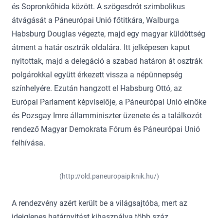
és Sopronkőhida között. A szögesdrót szimbolikus
átvágását a Páneurópai Unió főtitkára, Walburga
Habsburg Douglas végezte, majd egy magyar küldöttség
átment a határ osztrák oldalára. Itt jelképesen kaput
nyitottak, majd a delegáció a szabad határon át osztrák
polgárokkal együtt érkezett vissza a népünnepség
színhelyére. Ezután hangzott el Habsburg Ottó, az
Európai Parlament képviselője, a Páneurópai Unió elnöke
és Pozsgay Imre államminiszter üzenete és a találkozót
rendező Magyar Demokrata Fórum és Páneurópai Unió
felhívása.
(http://old.paneuropaipiknik.hu/)
A rendezvény azért került be a világsajtóba, mert az
ideiglenes határnyitást kihasználva több száz