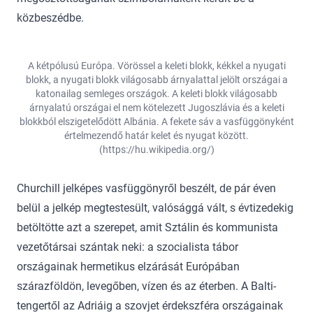
közbeszédbe.
A kétpólusú Európa. Vörössel a keleti blokk, kékkel a nyugati
blokk, a nyugati blokk világosabb árnyalattal jelölt országai a
katonailag semleges országok. A keleti blokk világosabb
árnyalatú országai el nem kötelezett Jugoszlávia és a keleti
blokkból elszigetelődött Albánia. A fekete sáv a vasfüggönyként
értelmezendő határ kelet és nyugat között.
(https://hu.wikipedia.org/)
Churchill jelképes vasfüggönyről beszélt, de pár éven
belül a jelkép megtestesült, valósággá vált, s évtizedekig
betöltötte azt a szerepet, amit Sztálin és kommunista
vezetőtársai szántak neki: a szocialista tábor
országainak hermetikus elzárását Európában
szárazföldön, levegőben, vízen és az éterben. A Balti-
tengertől az Adriáig a szovjet érdekszféra országainak