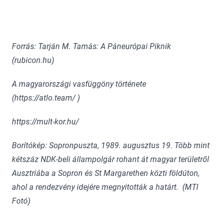
Forrás: Tarján M. Tamás: A Páneurópai Piknik
(rubicon.hu)
A magyarországi vasfüggöny története
(https://atlo.team/ )
https://mult-kor.hu/
Borítókép: Sopronpuszta, 1989. augusztus 19. Több mint
kétszáz NDK-beli állampolgár rohant át magyar területről
Ausztriába a Sopron és St Margarethen közti földúton,
ahol a rendezvény idejére megnyitották a határt. (MTI
Fotó)