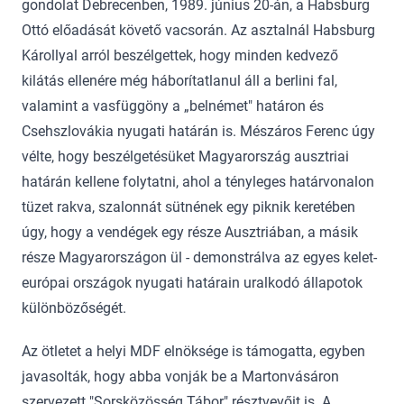
gondolat Debrecenben, 1989. június 20-án, a Habsburg
Ottó előadását követő vacsorán. Az asztalnál Habsburg
Károllyal arról beszélgettek, hogy minden kedvező
kilátás ellenére még háborítatlanul áll a berlini fal,
valamint a vasfüggöny a „belnémet" határon és
Csehszlovákia nyugati határán is. Mészáros Ferenc úgy
vélte, hogy beszélgetésüket Magyarország ausztriai
határán kellene folytatni, ahol a tényleges határvonalon
tüzet rakva, szalonnát sütnének egy piknik keretében
úgy, hogy a vendégek egy része Ausztriában, a másik
része Magyarországon ül - demonstrálva az egyes kelet-
európai országok nyugati határain uralkodó állapotok
különbözőségét.
Az ötletet a helyi MDF elnöksége is támogatta, egyben
javasolták, hogy abba vonják be a Martonvásáron
szervezett "Sorsközösség Tábor" résztvevőit is. A