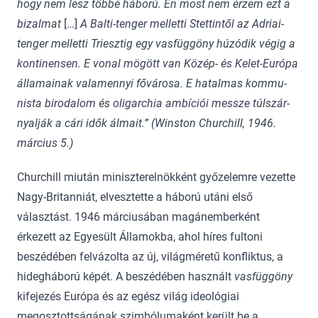
hogy nem lesz töb­bé há­bo­rú. Én most nem ér­zem ezt a
bi­zal­mat
[…]
A Bal­ti-ten­ger mel­let­ti Stet­tin­től az Ad­riai-
ten­ger mel­let­ti Triesz­tig egy vas­füg­göny hú­zó­dik vé­gig a
kon­ti­nen­sen. E vo­nal mö­gött van Kö­zép- és Ke­let-Eu­ró­pa
ál­la­mai­nak va­la­mennyi fő­vá­ro­sa. E ha­tal­mas kom­mu­
nis­ta bi­ro­da­lom és oli­gar­chia am­bí­ciói messze túl­szár­
nyal­ják a cá­ri idők ál­mait.” (Win­ston Chur­chill, 1946.
már­cius 5.)
Churchill miután miniszterelnökként győzelemre vezette
Nagy-Britanniát, elvesztette a háború utáni első
választást. 1946 márciusában magánemberként
érkezett az Egyesült Államokba, ahol híres fultoni
beszédében felvázolta az új, világméretű konfliktus, a
hidegháború képét. A beszédében használt
vasfüggöny
kifejezés Európa és az egész világ ideológiai
megosztottságának szimbólumaként került be a