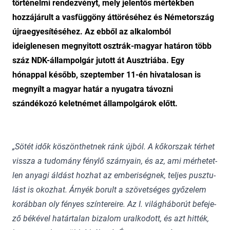
történelmi rendezvényt, mely jelentős mértékben
hozzájárult a vasfüggöny áttöréséhez és Németország
újraegyesítéséhez. Az ebből az alkalomból
ideiglenesen megnyitott osztrák-magyar határon több
száz NDK-állampolgár jutott át Ausztriába. Egy
hónappal később, szeptember 11-én hivatalosan is
megnyílt a magyar határ a nyugatra távozni
szándékozó keletnémet állampolgárok előtt.
„Sö­tét idők kö­szönt­het­nek ránk új­ból. A kő­kor­szak tér­het
vissza a tu­do­mány fény­lő szár­nyain, és az, ami mér­he­tet­
len anya­gi ál­dást hoz­hat az em­be­ri­ség­nek, tel­jes pusz­tu­
lást is okoz­hat. Ár­nyék bo­rult a szö­vet­sé­ges győ­ze­lem
ko­ráb­ban oly fé­nyes szín­te­rei­re. Az I. vi­lág­há­bo­rút be­fe­je­
ző bé­ké­vel ha­tár­ta­lan bi­za­lom ural­ko­dott, és azt hit­ték,