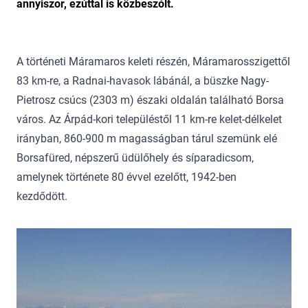
annyiszor, ezúttal is közbeszólt.
A történeti Máramaros keleti részén, Máramarosszigettől
83 km-re, a Radnai-havasok lábánál, a büszke Nagy-
Pietrosz csúcs (2303 m) északi oldalán található Borsa
város. Az Árpád-kori településtől 11 km-re kelet-délkelet
irányban, 860-900 m magasságban tárul szemünk elé
Borsafüred, népszerű üdülőhely és síparadicsom,
amelynek története 80 évvel ezelőtt, 1942-ben
kezdődött.