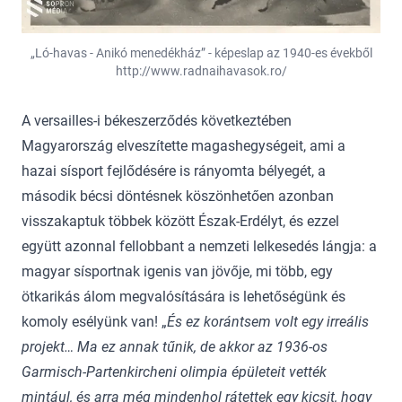
„Ló-havas - Anikó menedékház” - képeslap az 1940-es évekből
http://www.radnaihavasok.ro/
A versailles-i békeszerződés következtében
Magyarország elveszítette magashegységeit, ami a
hazai sísport fejlődésére is rányomta bélyegét, a
második bécsi döntésnek köszönhetően azonban
visszakaptuk többek között Észak-Erdélyt, és ezzel
együtt azonnal fellobbant a nemzeti lelkesedés lángja: a
magyar sísportnak igenis van jövője, mi több, egy
ötkarikás álom megvalósítására is lehetőségünk és
komoly esélyünk van! „
És ez korántsem volt egy irreális
projekt… Ma ez annak tűnik, de akkor az 1936-os
Garmisch-Partenkircheni olimpia épületeit vették
mintául, és arra még mindenhol rátettek egy kicsit, hogy