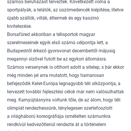
számos beruházást terveztek. Következett volna a
sportpályák, a lelátók, az úszómedencék kiépítése, illetve
újabb szállók, villák, éttermek és egy kaszinó
kivitelezése.
Borsafüred akkoriban a télisportok magyar
szerelmeseinek egyik első számú célpontja lett, a
Budapestről érkező gyorsvonat decembertől májusig
megannyi sízővel futott be az egykori állomásra.
Számos versenynek is otthont adott a sítelep, s bár ekkor
még minden jel arra mutatott, hogy hamarosan
befejeződik Kelet-Európa legnagyobb téli síközpontja, a
tervezett további fejlesztési célok már nem valósulhattak
meg. Karnyújtásnyira voltunk tőle, de az álom, hogy téli
olimpiát rendezhessünk, ténylegesen szertefoszlott:
a világháború koreográfiája ismételten számunkra
rendkívül kedvezőtlenül rendezte át a történelem