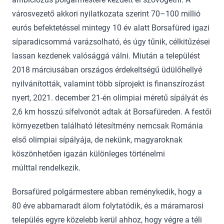
városvezető akkori nyilatkozata szerint 70–100 millió
eurós befektetéssel mintegy 10 év alatt Borsafüred igazi
síparadicsommá varázsolható, és úgy tűnik, célkitűzései
lassan kezdenek valósággá válni. Miután a települést
2018 márciusában országos érdekeltségű üdülőhellyé
nyilvánították, valamint több síprojekt is finanszírozást
nyert, 2021. december 21-én olimpiai méretű sípályát és
2,6 km hosszú sífelvonót adtak át Borsafüreden. A festői
környezetben található létesítmény nemcsak Románia
első olimpiai sípályája, de nekünk, magyaroknak
köszönhetően igazán különleges történelmi
múlttal rendelkezik.
Borsafüred polgármestere abban reménykedik, hogy a
80 éve abbamaradt álom folytatódik, és a máramarosi
település egyre közelebb kerül ahhoz, hogy végre a téli