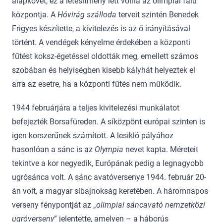
alapkövét, ez a létesítmény lett volna az olimpiai falu
központja. A
Hóvirág szálloda
terveit szintén Benedek
Frigyes készítette, a kivitelezés is az ő irányításával
történt. A vendégek kényelme érdekében a központi
fűtést koksz-égetéssel oldották meg, emellett számos
szobában és helyiségben kisebb kályhát helyeztek el
arra az esetre, ha a központi fűtés nem működik.
1944 februárjára a teljes kivitelezési munkálatot
befejezték Borsafüreden. A síközpönt európai szinten is
igen korszerűnek számított. A lesikló pályához
hasonlóan a sánc is az
Olympia
nevet kapta. Méreteit
tekintve a kor negyedik, Európának pedig a legnagyobb
ugrósánca volt. A sánc avatóversenye 1944. február 20-
án volt, a magyar síbajnokság keretében. A háromnapos
verseny fénypontját az „
olimpiai sáncavató nemzetközi
ugróverseny
” jelentette, amelyen – a háborús