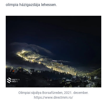
olimpia házigazdája lehessen.
Olimpiai sípálya Borsafüreden, 2021. december.
https://www.directmm.ro/