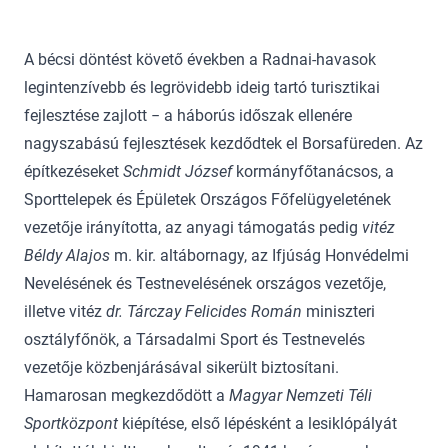
A bécsi döntést követő években a Radnai-havasok
legintenzívebb és legrövidebb ideig tartó turisztikai
fejlesztése zajlott − a háborús időszak ellenére
nagyszabású fejlesztések kezdődtek el Borsafüreden. Az
építkezéseket
Schmidt József
kormányfőtanácsos, a
Sporttelepek és Épületek Országos Főfelügyeletének
vezetője irányította, az anyagi támogatás pedig
vitéz
Béldy Alajos
m. kir. altábornagy, az Ifjúság Honvédelmi
Nevelésének és Testnevelésének országos vezetője,
illetve vitéz
dr. Tárczay Felicides Román
miniszteri
osztályfőnök, a Társadalmi Sport és Testnevelés
vezetője közbenjárásával sikerült biztosítani.
Hamarosan megkezdődött a
Magyar Nemzeti Téli
Sportközpont
kiépítése, első lépésként a lesiklópályát