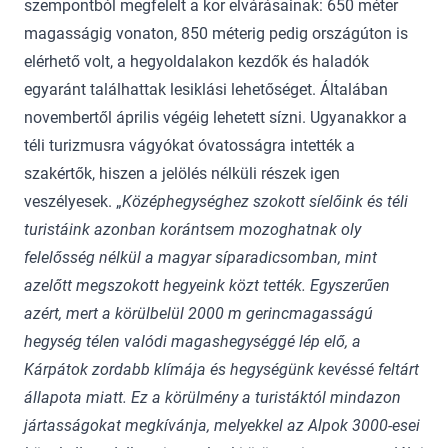
szempontból megfelelt a kor elvárásainak: 650 méter
magasságig vonaton, 850 méterig pedig országúton is
elérhető volt, a hegyoldalakon kezdők és haladók
egyaránt találhattak lesiklási lehetőséget. Általában
novembertől április végéig lehetett sízni. Ugyanakkor a
téli turizmusra vágyókat óvatosságra intették a
szakértők, hiszen a jelölés nélküli részek igen
veszélyesek. „
Középhegységhez szokott síelőink és téli
turistáink azonban korántsem mozoghatnak oly
felelősség nélkül a magyar síparadicsomban, mint
azelőtt megszokott hegyeink közt tették. Egyszerűen
azért, mert a körülbelül 2000 m gerincmagasságú
hegység télen valódi magashegységgé lép elő, a
Kárpátok zordabb klímája és hegységünk kevéssé feltárt
állapota miatt. Ez a körülmény a turistáktól mindazon
jártasságokat megkívánja, melyekkel az Alpok 3000-esei