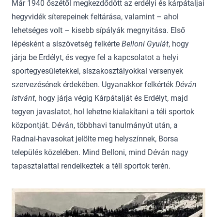
Már 1940 őszétől megkezdődött az erdélyi és kárpátaljai
hegyvidék síterepeinek feltárása, valamint – ahol
lehetséges volt – kisebb sípályák megnyitása. Első
lépésként a síszövetség felkérte
Belloni Gyulát
, hogy
járja be Erdélyt, és vegye fel a kapcsolatot a helyi
sportegyesületekkel, síszakosztályokkal versenyek
szervezésének érdekében. Ugyanakkor felkérték
Déván
Istvánt
, hogy járja végig Kárpátalját és Erdélyt, majd
tegyen javaslatot, hol lehetne kialakítani a téli sportok
központját. Déván, többhavi tanulmányút után, a
Radnai-havasokat jelölte meg helyszínnek, Borsa
település közelében. Mind Belloni, mind Déván nagy
tapasztalattal rendelkeztek a téli sportok terén.