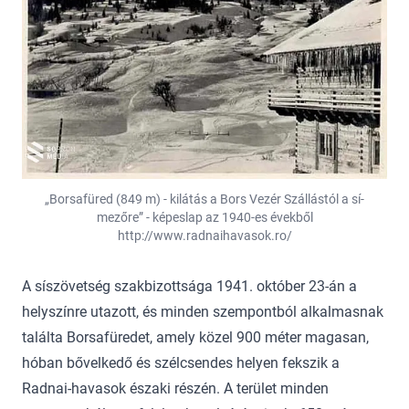
„Borsafüred (849 m) - kilátás a Bors Vezér Szállástól a sí-
mezőre” - képeslap az 1940-es évekből
http://www.radnaihavasok.ro/
A síszövetség szakbizottsága 1941. október 23-án a
helyszínre utazott, és minden szempontból alkalmasnak
találta Borsafüredet, amely közel 900 méter magasan,
hóban bővelkedő és szélcsendes helyen fekszik a
Radnai-havasok északi részén. A terület minden