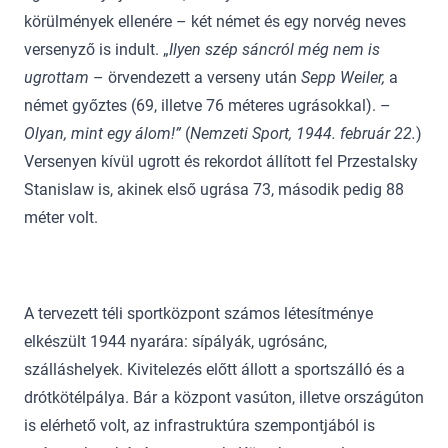
körülmények ellenére – két német és egy norvég neves
versenyző is indult. „
Ilyen szép sáncról még nem is
ugrottam
– örvendezett a verseny után
Sepp Weiler,
a
német győztes (69, illetve 76 méteres ugrásokkal). –
Olyan, mint egy álom!”
(
Nemzeti Sport, 1944. február 22.
)
Versenyen kívül ugrott és rekordot állított fel Przestalsky
Stanislaw is, akinek első ugrása 73, második pedig 88
méter volt.
A tervezett téli sportközpont számos létesítménye
elkészült 1944 nyarára: sípályák, ugrósánc,
szálláshelyek. Kivitelezés előtt állott a sportszálló és a
drótkötélpálya. Bár a központ vasúton, illetve országúton
is elérhető volt, az infrastruktúra szempontjából is