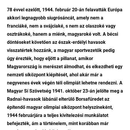
78 évvel ezelőtt, 1944. február 20-án felavatták Európa
akkori legnagyobb síugrósáncát, amely nem a
franciáké, nem a svájciaké, s nem az olaszoké vagy
osztrákoké, hanem a miénk, magyaroké volt. A bécsi
döntéseket követően az észak-erdélyi havasok
visszatértek hozzánk, a magyar sportvezetők pedig
úgy érezték, hogy eljött a pillanat, amikor
Magyarország is merészet álmodhat, és elkezdheti egy
nemzeti síközpont kiépítését, ahol akár már a
negyvenes évek végén téli olimpiát lehetne rendezni. A
Magyar Sí Szövetség 1941. október 23-án jelölte meg a
Radnai-havasok lábánál elterülő Borsafüredet az
építendő magyar olimpiai síközpont helyszíneként,
1944 februárjára a teljes kivitelezési munkálatot
befejezték, ám a történelem, mint korábban már