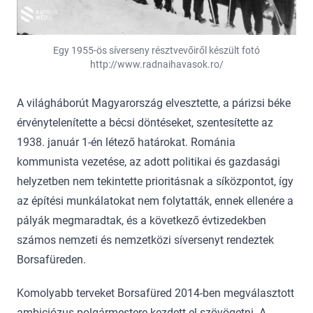
Egy 1955-ös síverseny résztvevőiről készült fotó
http://www.radnaihavasok.ro/
A világháborút Magyarország elvesztette, a párizsi béke
érvénytelenítette a bécsi döntéseket, szentesítette az
1938. január 1-én létező határokat. Románia
kommunista vezetése, az adott politikai és gazdasági
helyzetben nem tekintette prioritásnak a síközpontot, így
az építési munkálatokat nem folytatták, ennek ellenére a
pályák megmaradtak, és a következő évtizedekben
számos nemzeti és nemzetközi síversenyt rendeztek
Borsafüreden.
Komolyabb terveket Borsafüred 2014-ben megválasztott
ambiciózus polgármestere kezdett el szövögetni. A