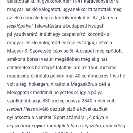
alakították ki. Itt gyakorolt már 1941 karácsonyakor a
magyar lesikló válogatott, ugyanakkor itt tartották meg
az első símesterképző tanfolyamokat is. Az „
Olimpia
lesiklópálya
” felavatására a budapesti Nyugati
pályaudvaráról indult egy csapat síző, közöttük a
magyar lesikló válogatott edzője és tagjai, illetve a
Magyar Sí Szövetség képviselői. A csapat meglepődött,
amikor a borsai vasúti megállóban még alig hat
centiméteres hóréteget találtak, ám az 1660 méteres
magasságról induló pályán már 40 centiméteres friss hó
volt a régi hókérgen. A rajtot a Magaskőn, a célt a
Melegpatak medrénél helyezték el, így a pálya
szintkülönbsége 830 méter, hossza 2840 méter volt.
Herbert Heiss
kiváló osztrák síző a következőket
nyilatkozta a Nemzeti Sport számára: „
A pálya a
legszebbek egyike, mondjuk talán a legszebb, amit eddig