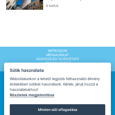
6 NAPJA
IMPRESSZUM
MÉDIAAJÁNLAT
ADATKEZELÉSI TÁJÉKOZTATÓ
JOGI NYILATKOZAT
MODERÁLÁSI SZABÁLYZAT
Sütik használata
Weboldalunkon a lehető legjobb felhasználói élmény
érdekében sütiket használunk. Kérlek, járulj hozzá a
használatukhoz!
Részletek megjelenítése
WEBDESIGN
Minden süti elfogadása