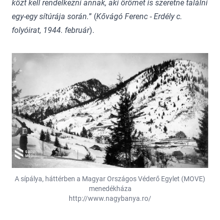
közt kell rendelkezni annak, aki örömet is szeretne találni
egy-egy sítúrája során.
” (
Kővágó Ferenc
-
Erdély c.
folyóirat, 1944. február
).
A sípálya, háttérben a Magyar Országos Véderő Egylet (MOVE)
menedékháza
http://www.nagybanya.ro/