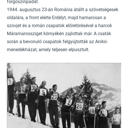
forgószínpadát.
1944. augusztus 23-án Románia átállt a szövetségesek
oldalára, a front elérte Erdélyt, majd hamarosan a
szovjet és a román csapatok előretörésével a harcok
Máramarossziget környékén zajlottak már. A csaták
során a bevonuló csapatok felgyújtották az Anikó-
menedékházat, amely teljesen elpusztult.