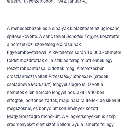
láttam.
” (
Nemzeti Sport
, 1942. január 4.)
A menedékházak és a sípályák kialakítását az ugrósánc
építése követte. A sánc tervét
Benedek Frigyes
készítette
a nemzetközi szövetség előírásainak
figyelembevételével. A kivitelezés során 10 000 köbméter
földet mozdítottak el, a sziklás terep miatt ennek egy
részét robbantással oldották meg. A tervezésben
oroszlánrészt vállalt
Przestalsky Stanislaw
(eredeti
családneve
Marusarz
) lengyel síugró is. Ő volt a
németek ellen harcoló lengyel hős, akit 1940-ben
elfogtak, börtönbe zártak, majd halálra ítélték, de sikerült
megszöknie, és bonyolult körülmények között
Magyarországra menekült. A világversenyeken is szép
eredményeket elért sízőt Belloni Gyula ismerte fel egy