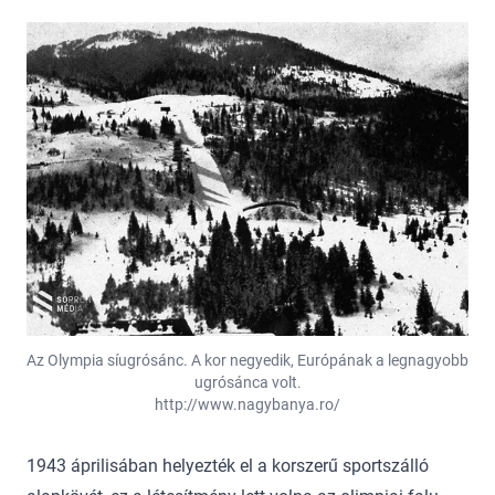
Az Olympia síugrósánc. A kor negyedik, Európának a legnagyobb
ugrósánca volt.
http://www.nagybanya.ro/
1943 áprilisában helyezték el a korszerű sportszálló