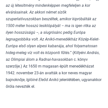
az új létesítmény mindenképpen megfeleljen a kor
elvárásainak. Az akkori német sízők
szuperlatívuszokban beszéltek, amikor kipróbálták az
1500 méter hosszú lesiklópályát – ma is igen ritka az
ilyen hosszúságú –, a síugrósánc pedig Európa
legnagyobbika volt. Az Anikó-menedékház Közép-Kelet-
Európa első olyan alpesi kabanája, ahol folyamatosan
hideg-meleg víz volt és központi fűtés
.” (
Killyéni András
,
az
Olimpiai álom a Radnai-havasokban
c. könyv
szerzője.) Az 1650 m magasan épült menedékházat
1942. november 23-án avatták a kor neves magyar
bajnoknője,
Iglóiné Eleőd Anikó
jelenlétében, ugyanakkor
őróla nevezték el.