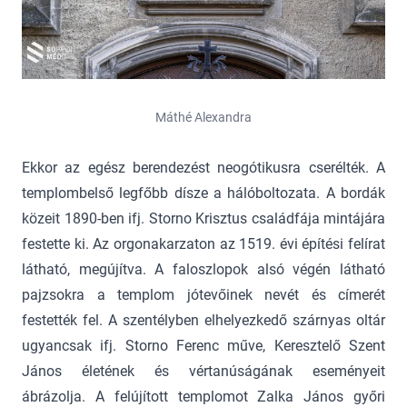
Máthé Alexandra
Ekkor az egész berendezést neogótikusra cserélték. A
templombelső legfőbb dísze a hálóboltozata. A bordák
közeit 1890-ben ifj. Storno Krisztus családfája mintájára
festette ki. Az orgonakarzaton az 1519. évi építési felírat
látható, megújítva. A faloszlopok alsó végén látható
pajzsokra a templom jótevőinek nevét és címerét
festették fel. A szentélyben elhelyezkedő szárnyas oltár
ugyancsak ifj. Storno Ferenc műve, Keresztelő Szent
János életének és vértanúságának eseményeit
ábrázolja. A felújított templomot Zalka János győri