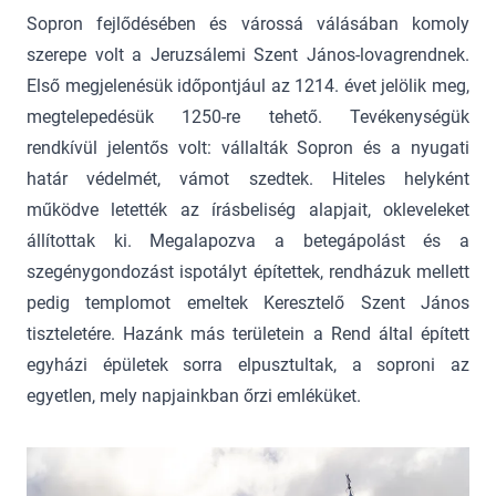
Sopron fejlődésében és várossá válásában komoly
szerepe volt a Jeruzsálemi Szent János-lovagrendnek.
Első megjelenésük időpontjául az 1214. évet jelölik meg,
megtelepedésük 1250-re tehető. Tevékenységük
rendkívül jelentős volt: vállalták Sopron és a nyugati
határ védelmét, vámot szedtek. Hiteles helyként
működve letették az írásbeliség alapjait, okleveleket
állítottak ki. Megalapozva a betegápolást és a
szegénygondozást ispotályt építettek, rendházuk mellett
pedig templomot emeltek Keresztelő Szent János
tiszteletére. Hazánk más területein a Rend által épített
egyházi épületek sorra elpusztultak, a soproni az
egyetlen, mely napjainkban őrzi emléküket.