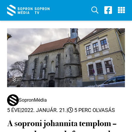
SopronMédia
5 ÉVE
|
2022. JANUÁR. 21.
|
5 PERC OLVASÁS
A soproni johannita templom –