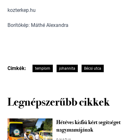
kozterkep.hu
Borítókép: Máthé Alexandra
Címkék:
templom
johannita
Bécsi utca
Legnépszerűbb cikkek
Hétéves kisfiú kért segítséget
nagymamájának