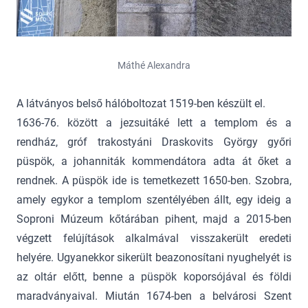
Máthé Alexandra
A látványos belső hálóboltozat 1519-ben készült el.
1636-76. között a jezsuitáké lett a templom és a
rendház, gróf trakostyáni Draskovits György győri
püspök, a johanniták kommendátora adta át őket a
rendnek. A püspök ide is temetkezett 1650-ben. Szobra,
amely egykor a templom szentélyében állt, egy ideig a
Soproni Múzeum kőtárában pihent, majd a 2015-ben
végzett felújítások alkalmával visszakerült eredeti
helyére. Ugyanekkor sikerült beazonosítani nyughelyét is
az oltár előtt, benne a püspök koporsójával és földi
maradványaival. Miután 1674-ben a belvárosi Szent