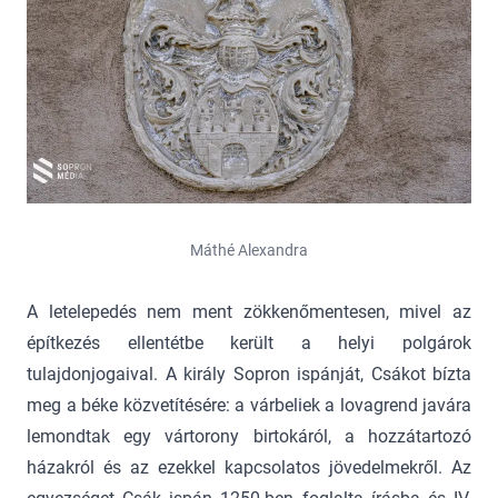
Máthé Alexandra
A letelepedés nem ment zökkenőmentesen, mivel az
építkezés ellentétbe került a helyi polgárok
tulajdonjogaival. A király Sopron ispánját, Csákot bízta
meg a béke közvetítésére: a várbeliek a lovagrend javára
lemondtak egy vártorony birtokáról, a hozzátartozó
házakról és az ezekkel kapcsolatos jövedelmekről. Az