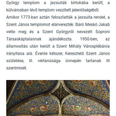
György templom a jezsuiták birtokába került, a
külvárosban lévő templom veszített jelentőségéből.
Amikor 1773-ban aztán feloszlatták a jezsuita rendet, a
Szent János templomot elárverezték. Báró Meskó Jakab
vette meg és a Szent Györgyről nevezett Soproni
Társaskáptalannak ajándékozta. 1950-ben, az
államosítás után került a Szent Mihály Városplébánia
irányítása alá. Évente kétszer, Keresztelő Szent János
születése, ill. vértanúsága ünnepén tartanak itt
szentmisét.