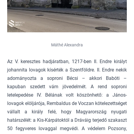
Máthé Alexandra
Az V. keresztes hadjáratban, 1217-ben II. Endre királyt
johannita lovagok kísérték a Szentföldre. II. Endre nekik
adományozta a soproni Bécsi – akkori Babóti –
kapuban szedett vám jövedelmét. A rend soproni
letelepedése IV. Bélának volt köszönhető: a János-
lovagok elöljárója, Rembaldus de Voczan kötelezettséget
vállalt a király felé, hogy Magyarország nyugati
határszélét: a Kis-Kárpátoktól a Dráváig terjedő szakaszt
50 fegyveres lovaggal megvédi. A védelem Pozsony,