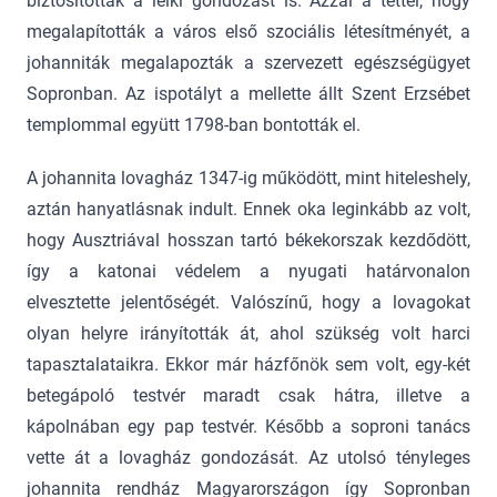
biztosították a lelki gondozást is. Azzal a tettel, hogy
megalapították a város első szociális létesítményét, a
johanniták megalapozták a szervezett egészségügyet
Sopronban. Az ispotályt a mellette állt Szent Erzsébet
templommal együtt 1798-ban bontották el.
A johannita lovagház 1347-ig működött, mint hiteleshely,
aztán hanyatlásnak indult. Ennek oka leginkább az volt,
hogy Ausztriával hosszan tartó békekorszak kezdődött,
így a katonai védelem a nyugati határvonalon
elvesztette jelentőségét. Valószínű, hogy a lovagokat
olyan helyre irányították át, ahol szükség volt harci
tapasztalataikra. Ekkor már házfőnök sem volt, egy-két
betegápoló testvér maradt csak hátra, illetve a
kápolnában egy pap testvér. Később a soproni tanács
vette át a lovagház gondozását. Az utolsó tényleges
johannita rendház Magyarországon így Sopronban