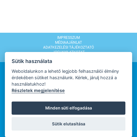
IMPRESSZUM
MÉDIAAJÁNLAT
ADATKEZELÉSI TÁJÉKOZTATÓ
JOGI NYILATKOZAT
MODERÁLÁSI SZABÁLYZAT
Sütik használata
Weboldalunkon a lehető legjobb felhasználói élmény
érdekében sütiket használunk. Kérlek, járulj hozzá a
használatukhoz!
Részletek megjelenítése
WEBDESIGN
Minden süti elfogadása
WEBFEJLESZTŐ
Sütik elutasítása