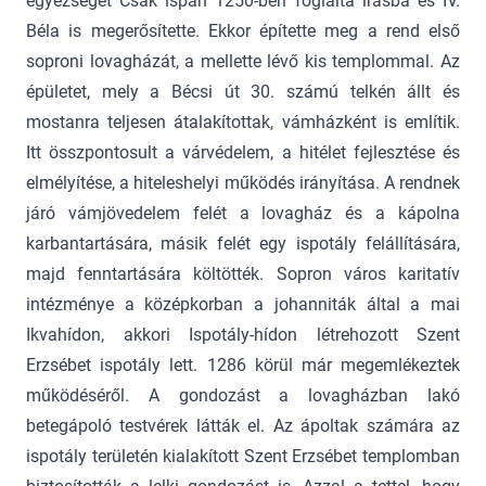
egyezséget Csák ispán 1250-ben foglalta írásba és IV.
Béla is megerősítette. Ekkor építette meg a rend első
soproni lovagházát, a mellette lévő kis templommal. Az
épületet, mely a Bécsi út 30. számú telkén állt és
mostanra teljesen átalakítottak, vámházként is említik.
Itt összpontosult a várvédelem, a hitélet fejlesztése és
elmélyítése, a hiteleshelyi működés irányítása. A rendnek
járó vámjövedelem felét a lovagház és a kápolna
karbantartására, másik felét egy ispotály felállítására,
majd fenntartására költötték. Sopron város karitatív
intézménye a középkorban a johanniták által a mai
Ikvahídon, akkori Ispotály-hídon létrehozott Szent
Erzsébet ispotály lett. 1286 körül már megemlékeztek
működéséről. A gondozást a lovagházban lakó
betegápoló testvérek látták el. Az ápoltak számára az
ispotály területén kialakított Szent Erzsébet templomban