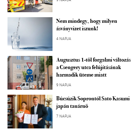
9 NAPJA
Nem mindegy, hogy milyen
ásványvizet iszunk!
4 NAPJA
Augusztus 1-től forgalmi változás
a Csengery utca felújításának
harmadik üteme miatt
9 NAPJA
Búcsúzik Soprontól Sato Kasumi
japán tanárnő
7 NAPJA