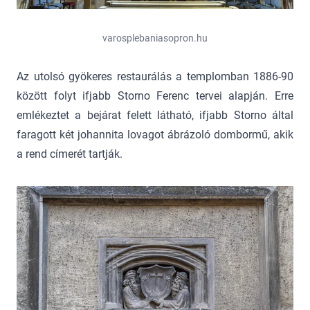
varosplebaniasopron.hu
Az utolsó gyökeres restaurálás a templomban 1886-90
között folyt ifjabb Storno Ferenc tervei alapján. Erre
emlékeztet a bejárat felett látható, ifjabb Storno által
faragott két johannita lovagot ábrázoló dombormű, akik
a rend címerét tartják.