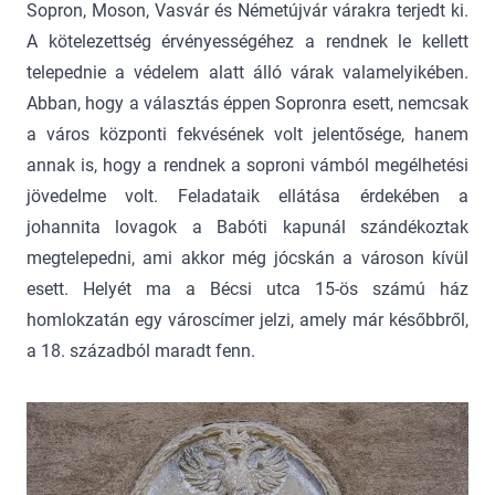
Sopron, Moson, Vasvár és Németújvár várakra terjedt ki.
A kötelezettség érvényességéhez a rendnek le kellett
telepednie a védelem alatt álló várak valamelyikében.
Abban, hogy a választás éppen Sopronra esett, nemcsak
a város központi fekvésének volt jelentősége, hanem
annak is, hogy a rendnek a soproni vámból megélhetési
jövedelme volt. Feladataik ellátása érdekében a
johannita lovagok a Babóti kapunál szándékoztak
megtelepedni, ami akkor még jócskán a városon kívül
esett. Helyét ma a Bécsi utca 15-ös számú ház
homlokzatán egy városcímer jelzi, amely már későbbről,
a 18. századból maradt fenn.