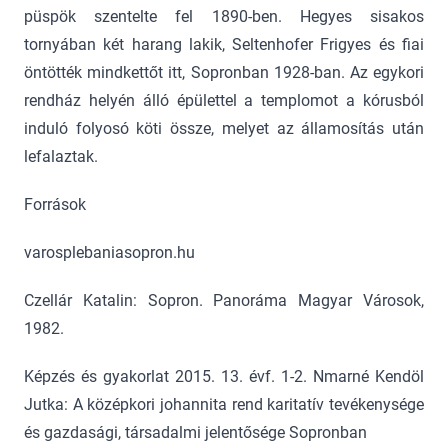
püspök szentelte fel 1890-ben. Hegyes sisakos
tornyában két harang lakik, Seltenhofer Frigyes és fiai
öntötték mindkettőt itt, Sopronban 1928-ban. Az egykori
rendház helyén álló épülettel a templomot a kórusból
induló folyosó köti össze, melyet az államosítás után
lefalaztak.
Források
varosplebaniasopron.hu
Czellár Katalin: Sopron. Panoráma Magyar Városok,
1982.
Képzés és gyakorlat 2015. 13. évf. 1-2. Nmarné Kendöl
Jutka: A középkori johannita rend karitatív tevékenysége
és gazdasági, társadalmi jelentősége Sopronban