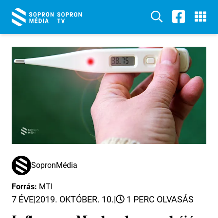
SopronMédia
Forrás:
MTI
7 ÉVE
|
2019. OKTÓBER. 10.
|
1 PERC OLVASÁS