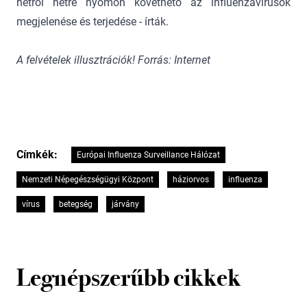
hétről hétre nyomon követhető az influenzavírusok
megjelenése és terjedése - írták.
A felvételek illusztrációk! Forrás: Internet
Címkék:
Európai Influenza Surveillance Hálózat
Nemzeti Népegészségügyi Központ
háziorvos
influenza
vírus
betegség
járvány
Legnépszerűbb cikkek