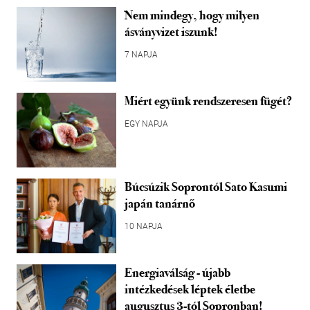
Nem mindegy, hogy milyen
ásványvizet iszunk!
7 NAPJA
Miért együnk rendszeresen fügét?
EGY NAPJA
Búcsúzik Soprontól Sato Kasumi
japán tanárnő
10 NAPJA
Energiaválság - újabb
intézkedések léptek életbe
augusztus 3-tól Sopronban!