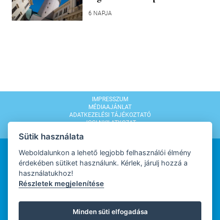
6 NAPJA
IMPRESSZUM
MÉDIAAJÁNLAT
ADATKEZELÉSI TÁJÉKOZTATÓ
JOGI NYILATKOZAT
MODERÁLÁSI SZABÁLYZAT
Sütik használata
Weboldalunkon a lehető legjobb felhasználói élmény
érdekében sütiket használunk. Kérlek, járulj hozzá a
használatukhoz!
Részletek megjelenítése
WEBDESIGN
Minden süti elfogadása