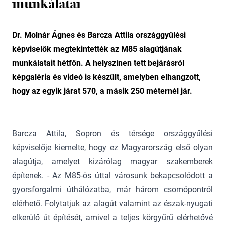
munkálatai
Dr. Molnár Ágnes és Barcza Attila országgyűlési
képviselők megtekintették az M85 alagútjának
munkálatait hétfőn. A helyszínen tett bejárásról
képgaléria és videó is készült, amelyben elhangzott,
hogy az egyik járat 570, a másik 250 méternél jár.
Barcza Attila, Sopron és térsége országgyűlési
képviselője kiemelte, hogy ez Magyarország első olyan
alagútja, amelyet kizárólag magyar szakemberek
építenek. - Az M85-ös úttal városunk bekapcsolódott a
gyorsforgalmi úthálózatba, már három csomópontról
elérhető. Folytatjuk az alagút valamint az észak-nyugati
elkerülő út építését, amivel a teljes körgyűrű elérhetővé