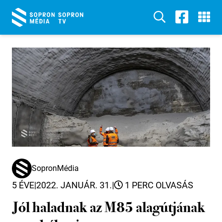
SopronMédia
5 ÉVE
|
2022. JANUÁR. 31.
|
1 PERC OLVASÁS
Jól haladnak az M85 alagútjának