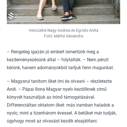
Venczelné Nagy Andrea és Egrsits Anita
Fotó: Máthé Alexandra
– Rengeteg igazán jó embert ismertünk meg a
kezdeményezésünk által – folytatták. – Nem pénzt
kérünk, hanem adományokból tartjuk fenn magunkat.
– Magyarul tanítom őket írni és olvasni – részletezte
Andi. – Pápai Ilona Magyar nyelv kezdőknek című
könyvét használjuk az írónő támogatásával.
Differenciáltan oktatom őket: más iramban haladok a
nyolc, mint a tizenhárom évessel. A betűket már tudják,
úgyhogy most az olvasást kezdik elsajátítani.