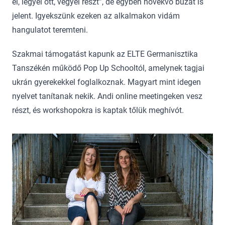
el, legyél ott, vegyél részt”, de egyben növekvő búzát is
jelent. Igyekszünk ezeken az alkalmakon vidám
hangulatot teremteni.
Szakmai támogatást kapunk az ELTE Germanisztika
Tanszékén működő Pop Up Schooltól, amelynek tagjai
ukrán gyerekekkel foglalkoznak. Magyart mint idegen
nyelvet tanítanak nekik. Andi online meetingeken vesz
részt, és workshopokra is kaptak tőlük meghívót.