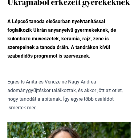
Ukrajnából érkezett gyerekeknek
A Lépcső tanoda elsősorban nyelvtanítással
foglalkozik Ukrán anyanyelvű gyermekeknek, de
különböző művészetek, kerámia, rajz, zene is
szerepelnek a tanoda óráin. A tanórákon kívül
szabadidős programot is szerveznek.
Egresits Anita és Venczelné Nagy Andrea
adománygyűjtéskor találkoztak, és akkor jött az ötlet,
hogy tanodát alapítanak. Így egyre több családot
ismertek meg.