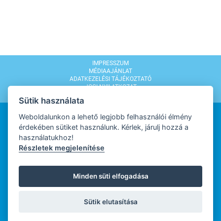
IMPRESSZUM
MÉDIAAJÁNLAT
ADATKEZELÉSI TÁJÉKOZTATÓ
JOGI NYILATKOZAT
MODERÁLÁSI SZABÁLYZAT
Sütik használata
Weboldalunkon a lehető legjobb felhasználói élmény
érdekében sütiket használunk. Kérlek, járulj hozzá a
használatukhoz!
Részletek megjelenítése
WEBDESIGN
Minden süti elfogadása
WEBFEJLESZTŐ
Sütik elutasítása