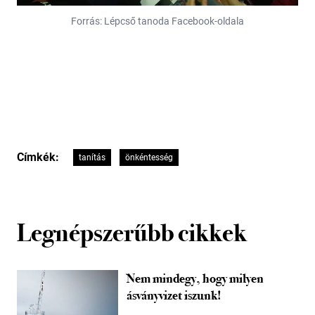
Forrás: Lépcső tanoda Facebook-oldala
Címkék:
tanítás
önkéntesség
Legnépszerűbb cikkek
Nem mindegy, hogy milyen
ásványvizet iszunk!