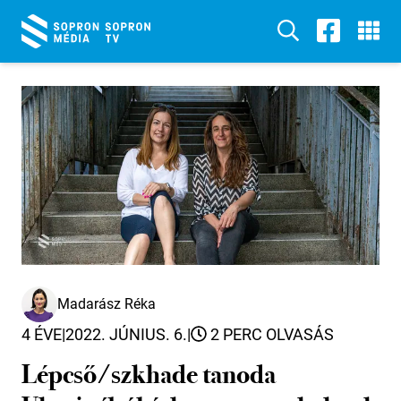
Madarász Réka
4 ÉVE
|
2022. JÚNIUS. 6.
|
2 PERC OLVASÁS
Lépcső/szkhade tanoda