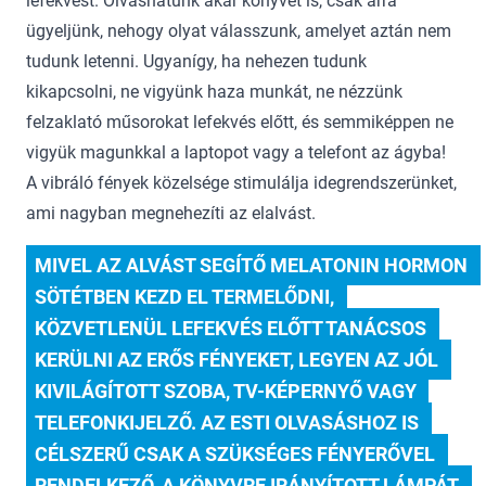
lefekvést. Olvashatunk akár könyvet is, csak arra
ügyeljünk, nehogy olyat válasszunk, amelyet aztán nem
tudunk letenni. Ugyanígy, ha nehezen tudunk
kikapcsolni, ne vigyünk haza munkát, ne nézzünk
felzaklató műsorokat lefekvés előtt, és semmiképpen ne
vigyük magunkkal a laptopot vagy a telefont az ágyba!
A vibráló fények közelsége stimulálja idegrendszerünket,
ami nagyban megnehezíti az elalvást.
MIVEL AZ ALVÁST SEGÍTŐ MELATONIN HORMON 
SÖTÉTBEN KEZD EL TERMELŐDNI, 
KÖZVETLENÜL LEFEKVÉS ELŐTT TANÁCSOS 
KERÜLNI AZ ERŐS FÉNYEKET, LEGYEN AZ JÓL 
KIVILÁGÍTOTT SZOBA, TV-KÉPERNYŐ VAGY 
TELEFONKIJELZŐ. AZ ESTI OLVASÁSHOZ IS 
CÉLSZERŰ CSAK A SZÜKSÉGES FÉNYERŐVEL 
RENDELKEZŐ, A KÖNYVRE IRÁNYÍTOTT LÁMPÁT 