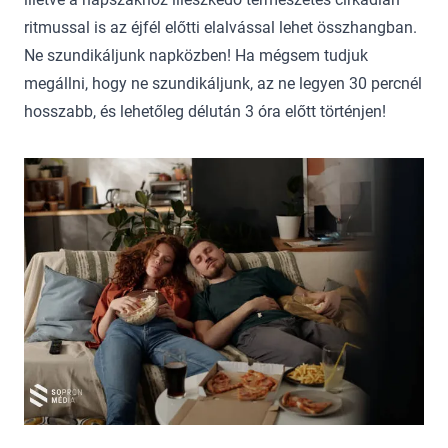
ritmussal is az éjfél előtti elalvással lehet összhangban.
Ne szundikáljunk napközben! Ha mégsem tudjuk
megállni, hogy ne szundikáljunk, az ne legyen 30 percnél
hosszabb, és lehetőleg délután 3 óra előtt történjen!