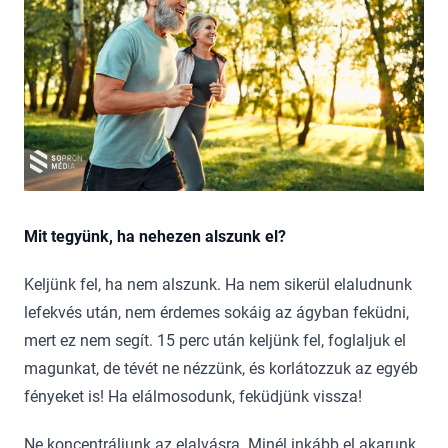
Mit tegyünk, ha nehezen alszunk el?
Keljünk fel, ha nem alszunk. Ha nem sikerül elaludnunk
lefekvés után, nem érdemes sokáig az ágyban feküdni,
mert ez nem segít. 15 perc után keljünk fel, foglaljuk el
magunkat, de tévét ne nézzünk, és korlátozzuk az egyéb
fényeket is! Ha elálmosodunk, feküdjünk vissza!
Ne koncentráljunk az elalvásra. Minél inkább el akarunk