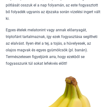
pótlását osszuk el a nap folyamán, az este fogyasztott
bő folyadék ugyanis az éjszaka során vizelési ingert vált
ki.
Egyes ételek melatonint vagy annak előanyagát,
triptofánt tartalmaznak, így ezek fogyasztása segítheti
az elalvást. Ilyen étel a tej, a tojás, a hüvelyesek, az
olajos magvak és egyes gyümölcsök (pl. banán).
Természetesen figyeljünk arra, hogy ezekből se
fogyasszunk túl sokat lefekvés előtt!