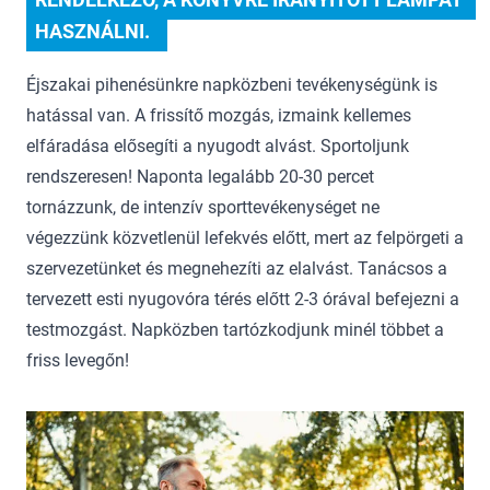
HASZNÁLNI.  
Éjszakai pihenésünkre napközbeni tevékenységünk is
hatással van. A frissítő mozgás, izmaink kellemes
elfáradása elősegíti a nyugodt alvást. Sportoljunk
rendszeresen! Naponta legalább 20-30 percet
tornázzunk, de intenzív sporttevékenységet ne
végezzünk közvetlenül lefekvés előtt, mert az felpörgeti a
szervezetünket és megnehezíti az elalvást. Tanácsos a
tervezett esti nyugovóra térés előtt 2-3 órával befejezni a
testmozgást. Napközben tartózkodjunk minél többet a
friss levegőn!