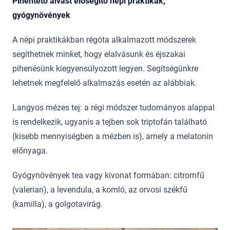
Pihentető alvást elősegítő népi praktikák,
gyógynövények
A népi praktikákban régóta alkalmazott módszerek
segíthetnek minket, hogy elalvásunk és éjszakai
pihenésünk kiegyensúlyozott legyen. Segítségünkre
lehetnek megfelelő alkalmazás esetén az alábbiak.
Langyos mézes tej: a régi módszer tudományos alappal
is rendelkezik, ugyanis a tejben sok triptofán található
(kisebb mennyiségben a mézben is), amely a melatonin
előnyaga.
Gyógynövények tea vagy kivonat formában: citromfű
(valerian), a levendula, a komló, az orvosi székfű
(kamilla), a golgotavirág.