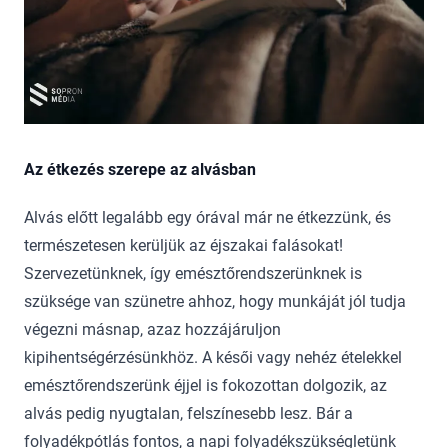
Az étkezés szerepe az alvásban
Alvás előtt legalább egy órával már ne étkezzünk, és
természetesen kerüljük az éjszakai falásokat!
Szervezetünknek, így emésztőrendszerünknek is
szüksége van szünetre ahhoz, hogy munkáját jól tudja
végezni másnap, azaz hozzájáruljon
kipihentségérzésünkhöz. A késői vagy nehéz ételekkel
emésztőrendszerünk éjjel is fokozottan dolgozik, az
alvás pedig nyugtalan, felszínesebb lesz. Bár a
folyadékpótlás fontos, a napi folyadékszükségletünk