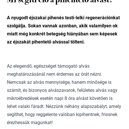
A nyugodt éjszakai pihenés testi-lelki regenerációnkat
szolgálja. Sokan vannak azonban, akik valamilyen ok
miatt még konkrét betegség hiányában sem képesek
az éjszakát pihentető alvással tölteni.
Az elegendő, egészséget támogató alvás
meghatározásánál nem érdemes az órát nézni.
Nemcsak az alvás mennyisége, hanem minősége is
számít, és bizonyos alvászavarok, felületes alvás vagy
mikroébredések esetén napi 8 óra alvást követően is
lehet valaki fáradt. Nézzünk néhány alapszabályt, amely
segíthet, hogy reggelente valóban kipihentnek, frissnek
érezhessük magunkat!