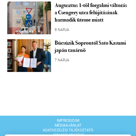
Augusztus 1-től forgalmi változás
a Csengery utca felújításának
harmadik üteme miatt
9 NAPJA
Búcsúzik Soprontól Sato Kasumi
japán tanárnő
7 NAPJA
IMPRESSZUM
MÉDIAAJÁNLAT
ADATKEZELÉSI TÁJÉKOZTATÓ
JOGI NYILATKOZAT