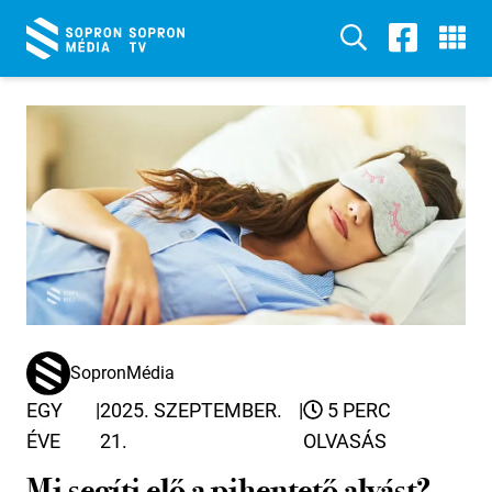
SopronMédia
EGY
|
2025. SZEPTEMBER.
|
5 PERC
ÉVE
21.
OLVASÁS
Mi segíti elő a pihentető alvást?