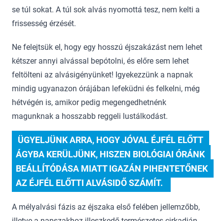
se túl sokat. A túl sok alvás nyomottá tesz, nem kelti a
frissesség érzését.
Ne felejtsük el, hogy egy hosszú éjszakázást nem lehet
kétszer annyi alvással bepótolni, és előre sem lehet
feltölteni az alvásigényünket! Igyekezzünk a napnak
mindig ugyanazon órájában lefeküdni és felkelni, még
hétvégén is, amikor pedig megengedhetnénk
magunknak a hosszabb reggeli lustálkodást.
 ÜGYELJÜNK ARRA, HOGY JÓVAL ÉJFÉL ELŐTT 
ÁGYBA KERÜLJÜNK, HISZEN BIOLÓGIAI ÓRÁNK 
BEÁLLÍTÓDÁSA MIATT IGAZÁN PIHENTETŐNEK 
AZ ÉJFÉL ELŐTTI ALVÁSIDŐ SZÁMÍT.  
A mélyalvási fázis az éjszaka első felében jellemzőbb,
illetve a napszakhoz illeszkedő természetes cirkadián