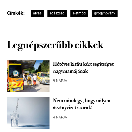
Címkék:
alvás
egészség
életmód
gyógynövény
Legnépszerűbb cikkek
Hétéves kisfiú kért segítséget
nagymamájának
9 NAPJA
Nem mindegy, hogy milyen
ásványvizet iszunk!
4 NAPJA