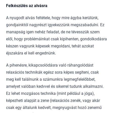
Felkészülés az alvásra
A nyugodt alvás feltétele, hogy mire ágyba kerülünk,
gondjainktól nagyrészt igyekezzünk megszabadulni. Ez
manapság igen nehéz feladat, de ne tévesszük szem
elől, hogy problémáinkat csak kipihenten, gondolkodásra
készen vagyunk képesek megoldani, tehát azokat
éjszakára el kell engednünk.
A pihenésre, kikapcsolódásra való ráhangolódást
relaxációs technikák egész sora képes segíteni, csak
meg kell találnunk a számunkra legmegfelelőbbet,
amelyet valóban kedvvel és sikerrel tudunk alkalmazni.
Ez lehet mozgásos technika (mint például a jóga),
képezheti alapját a zene (relaxációs zenék, vagy akár
csak egy általunk kedvelt, megnyugvást hozó zenemű