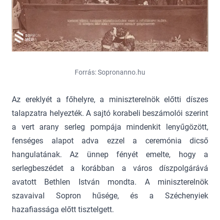
Forrás: Sopronanno.hu
Az ereklyét a főhelyre, a miniszterelnök előtti díszes
talapzatra helyezték. A sajtó korabeli beszámolói szerint
a vert arany serleg pompája mindenkit lenyűgözött,
fenséges alapot adva ezzel a ceremónia dicső
hangulatának. Az ünnep fényét emelte, hogy a
serlegbeszédet a korábban a város díszpolgárává
avatott Bethlen István mondta. A miniszterelnök
szavaival Sopron hűsége, és a Széchenyiek
hazafiassága előtt tisztelgett.