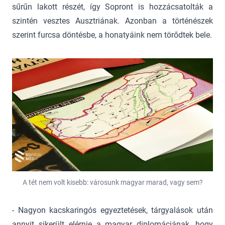
sűrűn lakott részét, így Sopront is hozzácsatolták a
szintén vesztes Ausztriának. Azonban a történészek
szerint furcsa döntésbe, a honatyáink nem törődtek bele.
A tét nem volt kisebb: városunk magyar marad, vagy sem?
- Nagyon kacskaringós egyeztetések, tárgyalások után
annyit sikerült elérnie a magyar diplomáciának, hogy