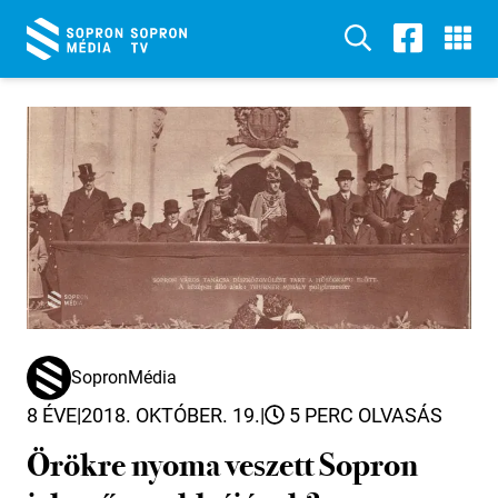
SopronMédia
8 ÉVE
|
2018. OKTÓBER. 19.
|
5 PERC OLVASÁS
Örökre nyoma veszett Sopron