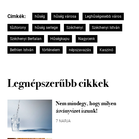
Címkék:
hűség
hűség városa
Leghűségesebb város
tűztorony
hűség serlege
Széchenyi
Széchenyi István
Széchenyi Bertalan
Hűségkapu
Nagycenk
Bethlen István
történelem
népszavazás
Kaszinó
Legnépszerűbb cikkek
Nem mindegy, hogy milyen
ásványvizet iszunk!
7 NAPJA