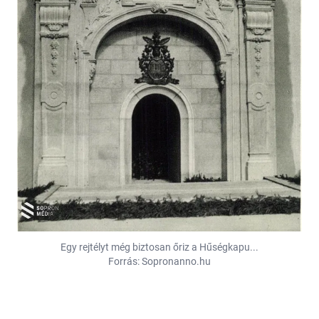
Egy rejtélyt még biztosan őriz a Hűségkapu...
Forrás: Sopronanno.hu