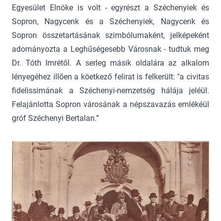
Egyesület Elnöke is volt - egyrészt a Széchenyiek és
Sopron, Nagycenk és a Széchenyiek, Nagycenk és
Sopron összetartásának szimbólumaként, jelképeként
adományozta a Leghűségesebb Városnak - tudtuk meg
Dr. Tóth Imrétől. A serleg másik oldalára az alkalom
lényegéhez illően a köetkező felirat is felkerült: "a civitas
fidelissimának a Széchenyi-nemzetség hálája jeléül.
Felajánlotta Sopron városának a népszavazás emlékéül
gróf Széchenyi Bertalan.”