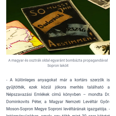
A magyar és osztrák oldal egyaránt bombázta propagandával
Sopron lakóit
- A különleges anyagokat már a kortárs szerzők is
gyűjtötték, ezek közül jókora merítés található a
Népszavazási Emlékek című könyvben – mondta Dr.
Dominkovits Péter, a Magyar Nemzeti Levéltár Győr-
Moson-Sopron Megye Soproni levéltárának igazgatója. -