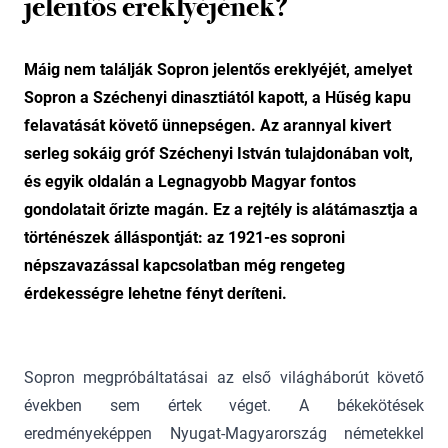
jelentős ereklyéjének?
Máig nem találják Sopron jelentős ereklyéjét, amelyet
Sopron a Széchenyi dinasztiától kapott, a Hűség kapu
felavatását követő ünnepségen. Az arannyal kivert
serleg sokáig gróf Széchenyi István tulajdonában volt,
és egyik oldalán a Legnagyobb Magyar fontos
gondolatait őrizte magán. Ez a rejtély is alátámasztja a
történészek álláspontját: az 1921-es soproni
népszavazással kapcsolatban még rengeteg
érdekességre lehetne fényt deríteni.
Sopron megpróbáltatásai az első világháborút követő
években sem értek véget. A békekötések
eredményeképpen Nyugat-Magyarország németekkel