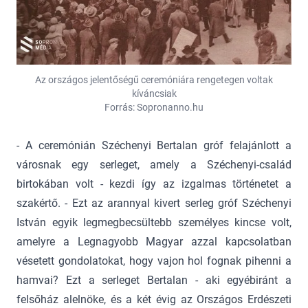
Az országos jelentőségű ceremóniára rengetegen voltak
kíváncsiak
Forrás: Sopronanno.hu
- A ceremónián Széchenyi Bertalan gróf felajánlott a
városnak egy serleget, amely a Széchenyi-család
birtokában volt - kezdi így az izgalmas történetet a
szakértő. - Ezt az arannyal kivert serleg gróf Széchenyi
István egyik legmegbecsültebb személyes kincse volt,
amelyre a Legnagyobb Magyar azzal kapcsolatban
vésetett gondolatokat, hogy vajon hol fognak pihenni a
hamvai? Ezt a serleget Bertalan - aki egyébiránt a
felsőház alelnöke, és a két évig az Országos Erdészeti