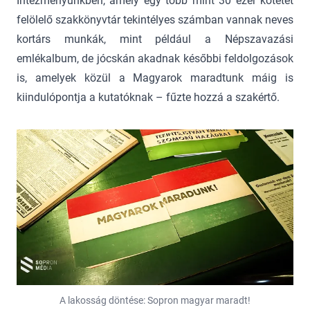
Intézményünkben, amely egy több mint 30 ezer kötetet
felölelő szakkönyvtár tekintélyes számban vannak neves
kortárs munkák, mint például a Népszavazási
emlékalbum, de jócskán akadnak későbbi feldolgozások
is, amelyek közül a Magyarok maradtunk máig is
kiindulópontja a kutatóknak – fűzte hozzá a szakértő.
A lakosság döntése: Sopron magyar maradt!