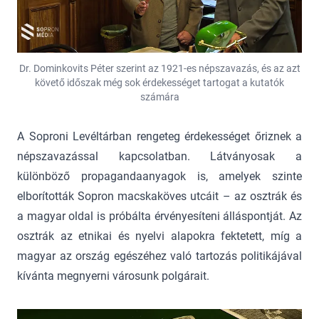
Dr. Dominkovits Péter szerint az 1921-es népszavazás, és az azt
követő időszak még sok érdekességet tartogat a kutatók
számára
A Soproni Levéltárban rengeteg érdekességet őriznek a
népszavazással kapcsolatban. Látványosak a
különböző propagandaanyagok is, amelyek szinte
elborították Sopron macskaköves utcáit – az osztrák és
a magyar oldal is próbálta érvényesíteni álláspontját. Az
osztrák az etnikai és nyelvi alapokra fektetett, míg a
magyar az ország egészéhez való tartozás politikájával
kívánta megnyerni városunk polgárait.