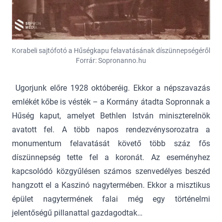
Korabeli sajtófotó a Hűségkapu felavatásának díszünnepségéről
Forrár: Sopronanno.hu
Ugorjunk előre 1928 októberéig. Ekkor a népszavazás
emlékét kőbe is vésték – a Kormány átadta Sopronnak a
Hűség kaput, amelyet Bethlen István miniszterelnök
avatott fel. A több napos rendezvénysorozatra a
monumentum felavatását követő több száz fős
díszünnepség tette fel a koronát. Az eseményhez
kapcsolódó közgyűlésen számos szenvedélyes beszéd
hangzott el a Kaszinó nagytermében. Ekkor a misztikus
épület nagytermének falai még egy történelmi
jelentőségű pillanattal gazdagodtak…