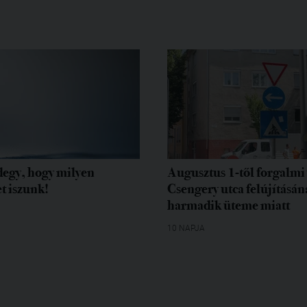
egy, hogy milyen
Augusztus 1-től forgalmi 
t iszunk!
Csengery utca felújításán
harmadik üteme miatt
10 NAPJA