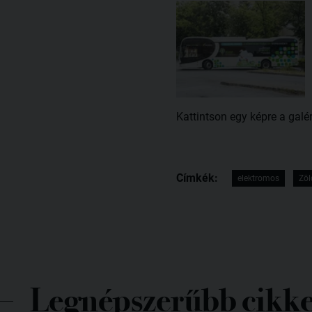
Kattintson egy képre a galé
Címkék:
elektromos
Zöl
Legnépszerűbb cikk