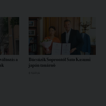
változás a
Búcsúzik Soprontól Sato Kasumi
ak
japán tanárnő
8 NAPJA