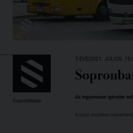
5 ÉVE
|
2021. JÚLIUS. 10.
Sopronban 
Az ingyenesen igénybe vehe
SopronMédia
A busz részletes menetrend