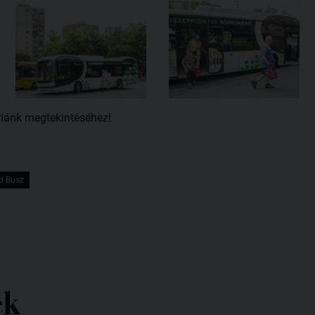
riánk megtekintéséhez!
d Busz
ek