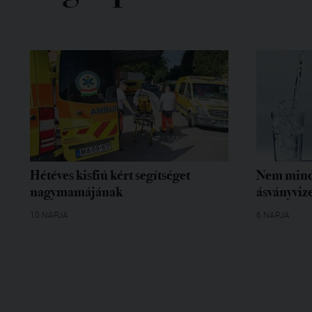
Hétéves kisfiú kért segítséget
Nem mind
nagymamájának
ásványvize
10 NAPJA
6 NAPJA