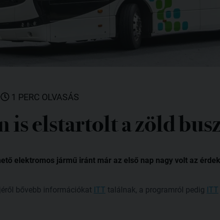
|
1 PERC OLVASÁS
is elstartolt a zöld bus
tő elektromos jármű iránt már az első nap nagy volt az érdek
jéről bővebb információkat
ITT
találnak, a programról pedig
ITT