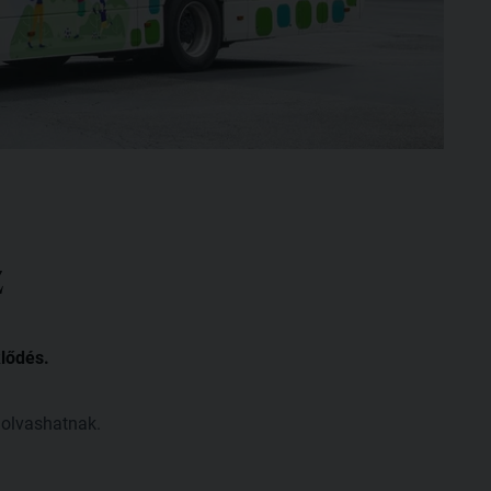
z
lődés.
olvashatnak.