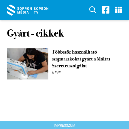
Gyárt
- cikkek
Többször használható
szájmaszkokat gyárt a Máltai
Szeretetszolgálat
6 ÉVE
IMPRESSZUM