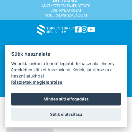
MÉDIAAJÁNLAT
ADATKEZELÉSI TÁJÉKOZTATÓ
JOGI NYILATKOZAT
MODERÁLÁSI SZABÁLYZAT
WEBDESIGN
Sütik használata
Weboldalunkon a lehető legjobb felhasználói élmény
érdekében sütiket használunk. Kérlek, járulj hozzá a
WEBFEJLESZTŐ
használatukhoz!
Részletek megjelenítése
Minden süti elfogadása
Sütik elutasítása