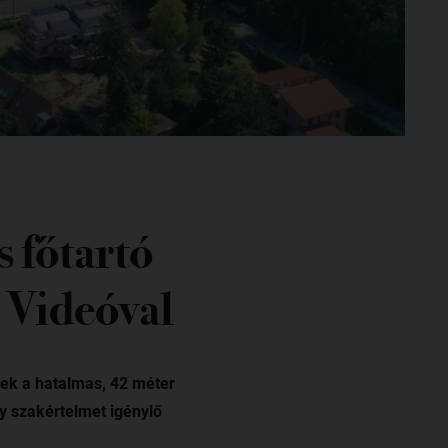
s főtartó
 Videóval
nek a hatalmas, 42 méter
gy szakértelmet igénylő