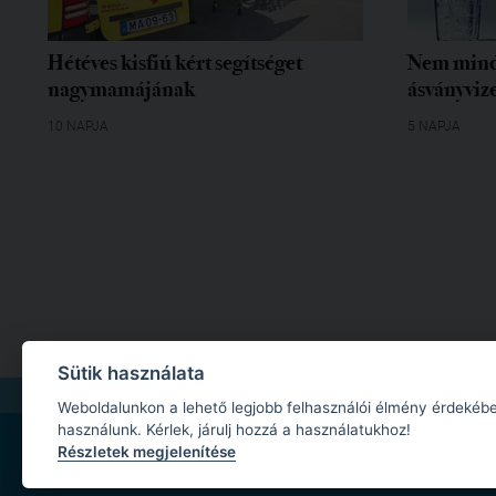
Hétéves kisfiú kért segítséget
Nem mind
nagymamájának
ásványvize
10 NAPJA
5 NAPJA
Sütik használata
IMPRESSZUM
|
MÉDIAAJÁNLAT
|
ADATKEZELÉSI TÁJÉKOZTATÓ
|
JOGI NYILA
Weboldalunkon a lehető legjobb felhasználói élmény érdekébe
használunk. Kérlek, járulj hozzá a használatukhoz!
Részletek megjelenítése