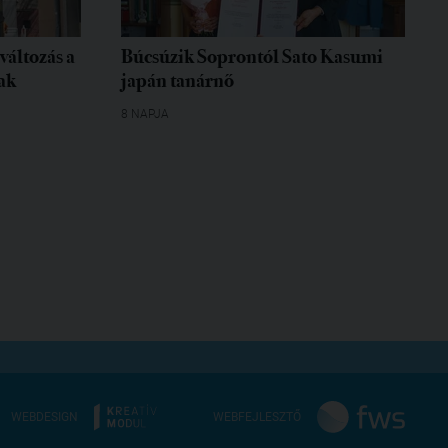
változás a
Búcsúzik Soprontól Sato Kasumi
ak
japán tanárnő
8 NAPJA
WEBDESIGN
WEBFEJLESZTŐ