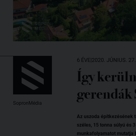
6 ÉVE
|
2020. JÚNIUS. 27.
Így kerüln
gerendák 
SopronMédia
Az uszoda építkezésének t
széles, 15 tonna súlyú és 
munkafolyamatot mutatja 