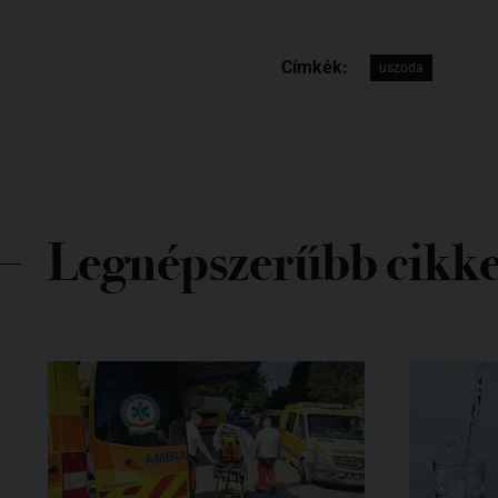
Címkék:
uszoda
Legnépszerűbb cikk