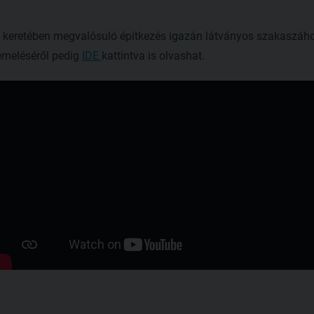
eretében megvalósuló építkezés igazán látványos szakaszához 
meléséről pedig
IDE
kattintva is olvashat.