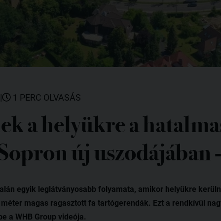
|
1 PERC OLVASÁS
ek a helyükre a hatalma
Sopron új uszodájában -
alán egyik leglátványosabb folyamata, amikor helyükre kerül
3 méter magas ragasztott fa tartógerendák. Ezt a rendkívül na
be a WHB Group videója.