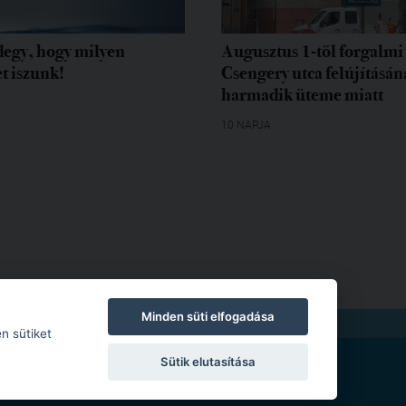
egy, hogy milyen
Augusztus 1-től forgalmi 
t iszunk!
Csengery utca felújításán
harmadik üteme miatt
10 NAPJA
Minden süti elfogadása
TKOZAT
|
MODERÁLÁSI SZABÁLYZAT
n sütiket
Sütik elutasítása