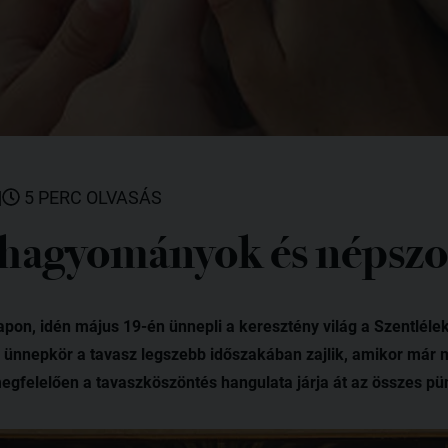
|
5 PERC OLVASÁS
hagyományok és népsz
apon, idén május 19-én ünnepli a keresztény világ a Szentlélek
 ünnepkör a tavasz legszebb időszakában zajlik, amikor már m
egfelelően a tavaszköszöntés hangulata járja át az összes p