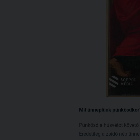
Mit ünneplünk pünkösdkor
Pünkösd a húsvétot követő 
Eredetileg a zsidó nép ünne