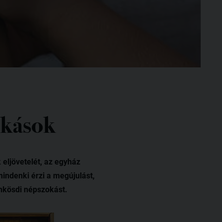
okások
 eljövetelét, az egyház
indenki érzi a megújulást,
ünkösdi népszokást.