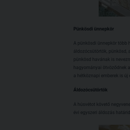
Pünkösdi ünnepkör
A pünkösdi ünnepkör több hé
áldozócsütörtök, pünkösd, 
pünkösd havának is nevezn
hagyományai ötvöződnek a ke
a hétköznapi emberek is új é
Áldozócsütörtök
A húsvétot követő negyvene
évi egyszeri áldozás határi