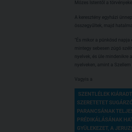
Mózes Istentől a törvények
A keresztény egyházi ünnep
összegyűltek, majd hatalmas
"És mikor a pünkösd napja e
mintegy sebesen zúgó szélne
nyelvek, és üle mindenikre
nyelveken, amint a Szellem a
Vagyis a
 SZENTLÉLEK KIÁRADT
SZERETETET SUGÁRZÓ
PARANCSÁNAK TELJESÍ
PRÉDIKÁLÁSÁNAK HAT
GYÜLEKEZET, A JERUZ