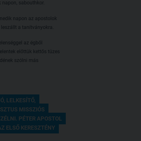
k napon, sabouthkor.
enedik napon az apostolok
leszállt a tanítványokra.
telenséggel az égből
lentek előttük kettős tüzes
zdének szólni más
 LELKESÍTŐ, 
SZTUS MISSZIÓS 
ZÉLNI. PÉTER APOSTOL 
Z ELSŐ KERESZTÉNY 