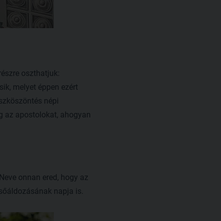
észre oszthatjuk:
ik, melyet éppen ezért
szköszöntés népi
eg az apostolokat, ahogyan
Neve onnan ered, hogy az
lsőáldozásának napja is.