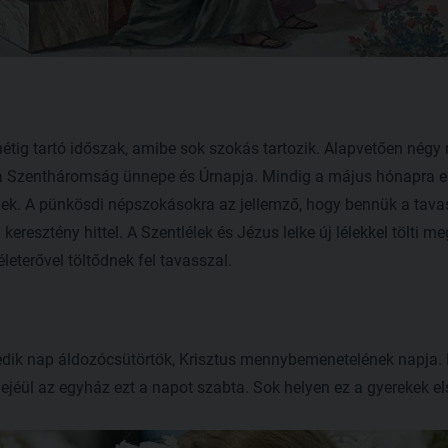
tig tartó időszak, amibe sok szokás tartozik. Alapvetően négy r
a Szentháromság ünnepe és Úrnapja. Mindig a május hónapra es
ek. A pünkösdi népszokásokra az jellemző, hogy bennük a tava
resztény hittel. A Szentlélek és Jézus lelke új lélekkel tölti m
leterővel töltődnek fel tavasszal.
dik nap áldozócsütörtök, Krisztus mennybemenetelének napja. 
dejéül az egyház ezt a napot szabta. Sok helyen ez a gyerekek e