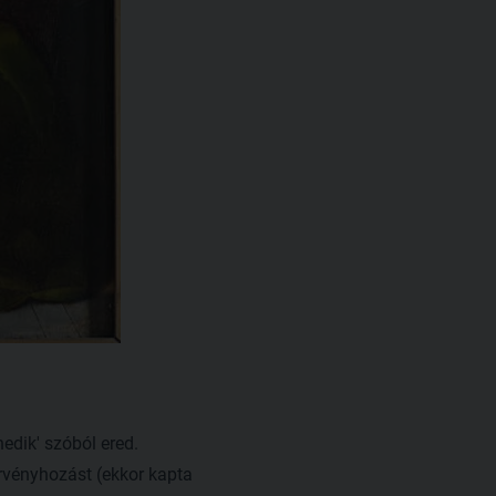
edik' szóból ered.
örvényhozást (ekkor kapta