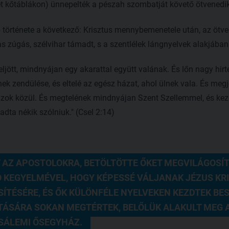
et kőtáblákon) ünnepelték a pészah szombatját követő ötvenedi
 története a következő: Krisztus mennybemenetele után, az ötv
 zúgás, szélvihar támadt, s a szentlélek lángnyelvek alakjában 
ljött, mindnyájan egy akarattal együtt valának. És lőn nagy hir
k zendülése, és eltelé az egész házat, ahol ülnek vala. És megje
 azok közül. És megtelének mindnyájan Szent Szellemmel, és ke
dta nékik szólniuk." (Csel 2:14)
 AZ APOSTOLOKRA, BETÖLTÖTTE ŐKET MEGVILÁGOSÍTÓ,
 KEGYELMÉVEL, HOGY KÉPESSÉ VÁLJANAK JÉZUS KRI
TÉSÉRE, ÉS ŐK KÜLÖNFÉLE NYELVEKEN KEZDTEK BES
ÁSÁRA SOKAN MEGTÉRTEK, BELŐLÜK ALAKULT MEG A
SÁLEMI ŐSEGYHÁZ.  