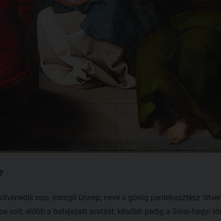
?
ötvenedik nap, mozgó ünnep, neve a görög pentekosztész 'ötven
pe volt, előbb a befejezett aratást, később pedig a Sínai-hegyi t