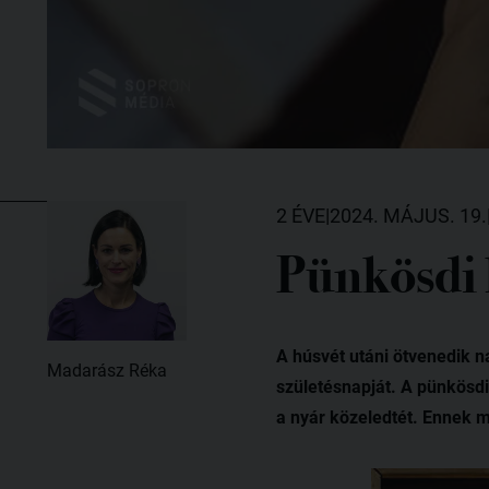
2 ÉVE
|
2024. MÁJUS. 19.
Pünkösdi 
A húsvét utáni ötvenedik n
Madarász Réka
születésnapját. A pünkösdi
a nyár közeledtét. Ennek m