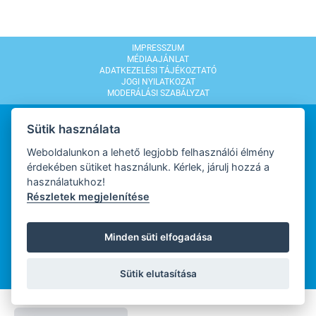
IMPRESSZUM
MÉDIAAJÁNLAT
ADATKEZELÉSI TÁJÉKOZTATÓ
JOGI NYILATKOZAT
MODERÁLÁSI SZABÁLYZAT
Sütik használata
Weboldalunkon a lehető legjobb felhasználói élmény
érdekében sütiket használunk. Kérlek, járulj hozzá a
WEBDESIGN
használatukhoz!
Részletek megjelenítése
WEBFEJLESZTŐ
Minden süti elfogadása
Sütik elutasítása