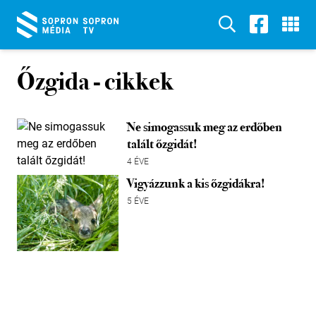
Őzgida
- cikkek
Ne simogassuk meg az erdőben
talált őzgidát!
4 ÉVE
Vigyázzunk a kis őzgidákra!
5 ÉVE