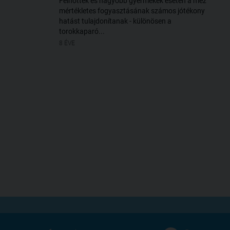
Felnőttek és nagyobb gyermekek esetén a méz
mértékletes fogyasztásának számos jótékony
hatást tulajdonítanak - különösen a
torokkaparó...
8 ÉVE