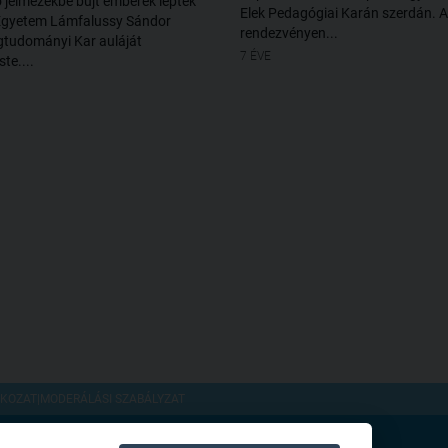
 jelmezekbe bújt emberek lepték
Elek Pedagógiai Karán szerdán. A
 Egyetem Lámfalussy Sándor
rendezvényen...
tudományi Kar auláját
7 ÉVE
te....
TKOZAT
|
MODERÁLÁSI SZABÁLYZAT