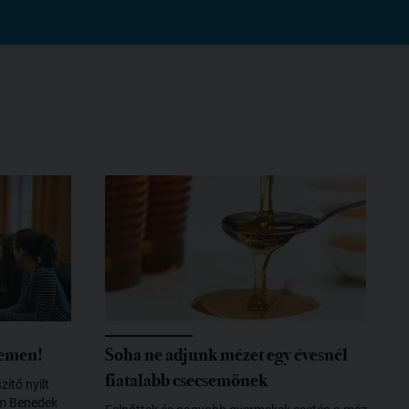
temen!
Soha ne adjunk mézet egy évesnél
fiatalabb csecsemőnek
ítő nyílt
em Benedek