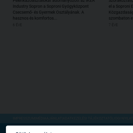
Pelenkázóasztalokat adományozott az IKEA
Szórakoztató
Industry Sopron a Soproni Gyógyközpont
el a Soproni
Csecsemő- és Gyermek Osztályának. A
Közgazdaság
hasznos és komfortos...
szombaton es
6 ÉVE
7 ÉVE
IMPRESSZUM
|
MÉDIAAJÁNLAT
|
ADATKEZELÉSI TÁJÉKOZTATÓ
|
JOGI NYILA