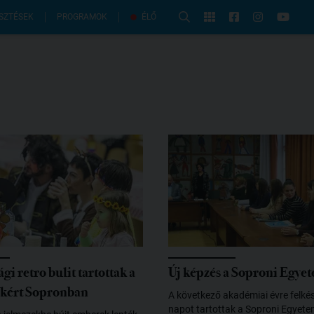
PROGRAMOK
SZTÉSEK
ÉLŐ
gi retro bulit tartottak a
Új képzés a Soproni Egye
kért Sopronban
A következő akadémiai évre felkész
napot tartottak a Soproni Egyet