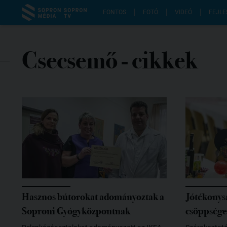
FONTOS
FOTÓ
VIDEÓ
FEJLE
Csecsemő
- cikkek
Hasznos bútorokat adományoztak a
Jótékonysá
Soproni Gyógyközpontnak
csöppsége