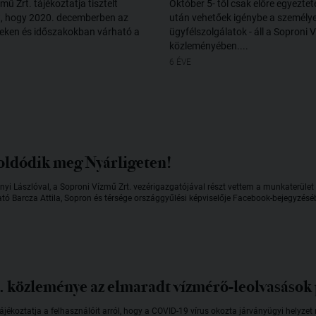
mű Zrt. tájékoztatja tisztelt
Október 5- től csak előre egyeztet
t, hogy 2020. decemberben az
után vehetőek igénybe a személy
eteken és időszakokban várható a
ügyfélszolgálatok - áll a Soproni 
közleményében....
6 ÉVE
oldódik meg Nyárligeten!
yi Lászlóval, a Soproni Vízmű Zrt. vezérigazgatójával részt vettem a munkaterület á
ható Barcza Attila, Sopron és térsége országgyűlési képviselője Facebook-bejegyzésé
. közleménye az elmaradt vízmérő-leolvasások 
jékoztatja a felhasználóit arról, hogy a COVID-19 vírus okozta járványügyi helyzet 