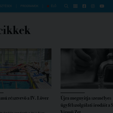
PROGRAMOK
SZTÉSEK
ÉLŐ
 cikkek
mú résztvevő a IV. Lőver
Újra megnyitja személyes
ügyfélszolgálati irodáit a
Vízmű Zrt.