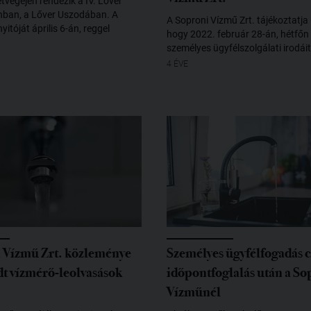
étvégéjén rendezik a IV. Lőver
ban, a Lőver Uszodában. A
A Soproni Vízmű Zrt. tájékoztatja 
itóját április 6-án, reggel
hogy 2022. február 28-án, hétfőn
személyes ügyfélszolgálati irodáit
4 ÉVE
 Vízmű Zrt. közleménye
Személyes ügyfélfogadás 
dt vízmérő-leolvasások
időpontfoglalás után a So
Vízműnél