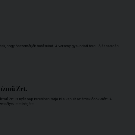
ek, hogy összemérjék tudásukat. A verseny gyakorlati fordulóját szerdán
Vízmű Zrt.
 Zrt. is nyílt nap keretében tárja ki a kapuit az érdeklődök előtt. A
veszélyeztetettségére.