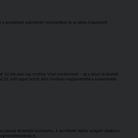
z a szolgáltató számlázási rendszerében és az eddig megszokott
. Az idei jeles nap mottója: Vizet mindenkinek! – ez a jelszó érzékelteti,
ű Zrt. nyílt napot tartott, ahol mindenki megismerhette a szakemberek
enc uszoda épületétől szombaton. A sportéletet régóta szolgáló objektum
egmérettetéseknek is.