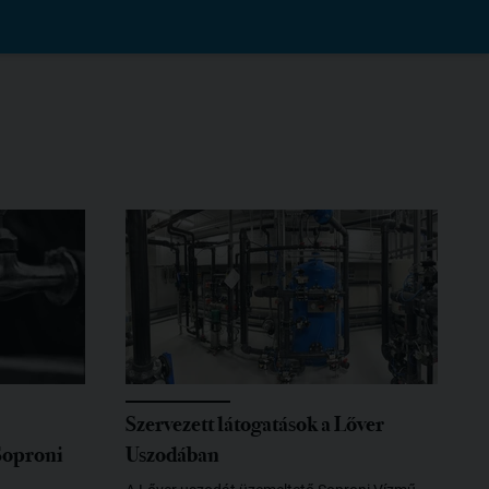
Szervezett látogatások a Lőver
 Soproni
Uszodában