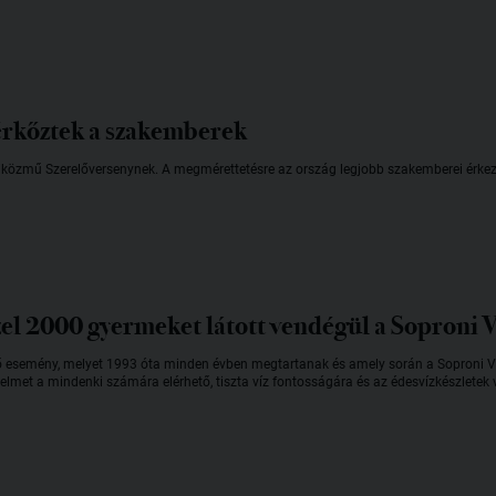
érkőztek a szakemberek
iközmű Szerelőversenynek. A megmérettetésre az ország legjobb szakemberei érkezt
zel 2000 gyermeket látott vendégül a Soproni 
ő esemény, melyet 1993 óta minden évben megtartanak és amely során a Soproni Vízmű
gyelmet a mindenki számára elérhető, tiszta víz fontosságára és az édesvízkészletek 