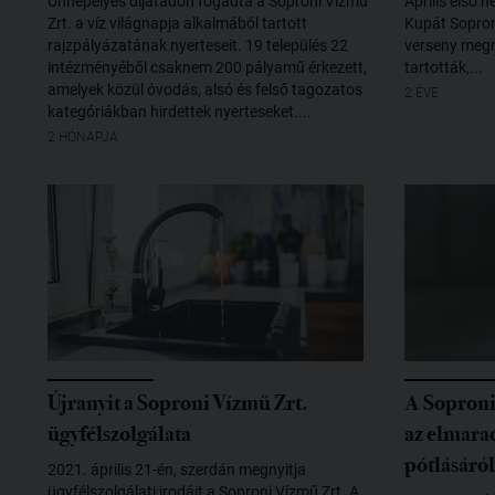
Ünnepélyes díjátadón fogadta a Soproni Vízmű
Április első h
Zrt. a víz világnapja alkalmából tartott
Kupát Sopron
rajzpályázatának nyerteseit. ​ 19 település 22
verseny megny
intézményéből csaknem 200 pályamű érkezett,
tartották,...
amelyek közül óvodás, alsó és felső tagozatos
2 ÉVE
kategóriákban hirdettek nyerteseket. ​...
2 HÓNAPJA
Újranyit a Soproni Vízmű Zrt.
A Soproni
ügyfélszolgálata
az elmara
pótlásáról
2021. április 21-én, szerdán megnyitja
ügyfélszolgálati irodáit a Soproni Vízmű Zrt. A