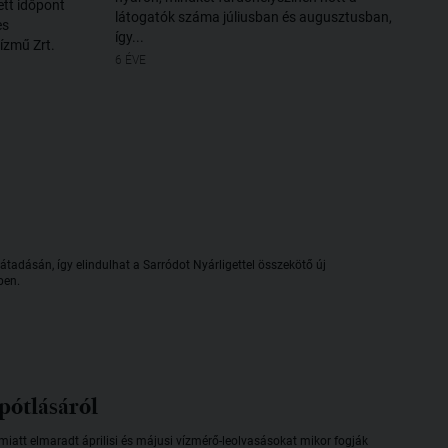
ett időpont
látogatók száma júliusban és augusztusban,
es
így...
Vízmű Zrt.
6 ÉVE
tadásán, így elindulhat a Sarródot Nyárligettel összekötő új
ben.
pótlásáról
miatt elmaradt áprilisi és májusi vízmérő-leolvasásokat mikor fogják