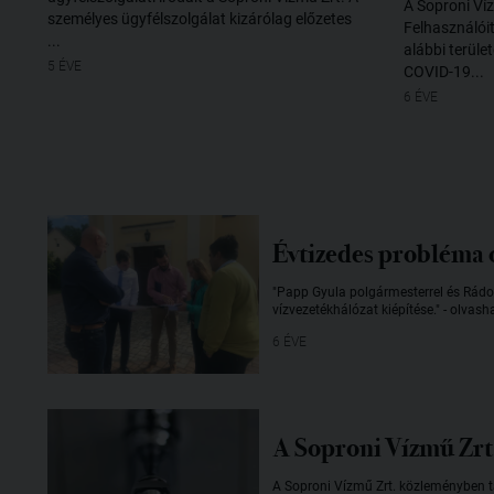
A Soproni Víz
személyes ügyfélszolgálat kizárólag előzetes
Felhasználói
...
alábbi terül
5 ÉVE
COVID-19...
6 ÉVE
Évtizedes probléma 
"Papp Gyula polgármesterrel és Rádon
vízvezetékhálózat kiépítése." - olvas
6 ÉVE
A Soproni Vízmű Zrt
A Soproni Vízmű Zrt. közleményben tá