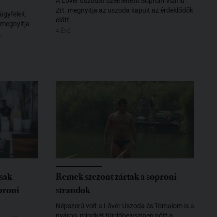
A Lőver uszodát üzemeltető Soproni Vízmű
Zrt. megnyitja az uszoda kapuit az érdeklődők
ügyfeleit,
előtt.
 megnyitja
4 ÉVE
.
csak
Remek szezont zártak a soproni
proni
strandok
Népszerű volt a Lővér Uszoda és Tómalom is a
nyáron, mindkét fürdőhelyszínen nőtt a