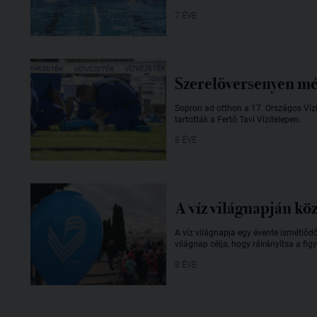
7 ÉVE
Szerelőversenyen m
Sopron ad otthon a 17. Országos Víz
tartották a Fertő Tavi Vízitelepen.
8 ÉVE
A víz világnapján kö
A víz világnapja egy évente ismétlőd
világnap célja, hogy ráirányítsa a fi
8 ÉVE