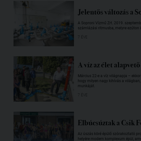
Jelentős változás a 
A Soproni Vízmű Zrt. 2019. szeptemb
számlázási ritmusba, melyre ezúton is
7 ÉVE
A víz az élet alapvető
Március 22-e a víz világnapja – ekkor 
hogy milyen nagy kihívás a világban,
munkáját.
7 ÉVE
Elbúcsúztak a Csik F
Az úszás köré épülő szórakoztató pro
helyére modern komplexum épül, amel