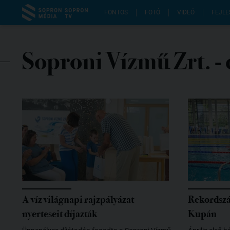
FONTOS
FOTÓ
VIDEÓ
FEJLE
Soproni Vízmű Zrt.
-
A víz világnapi rajzpályázat
Rekordszá
nyerteseit díjazták
Kupán