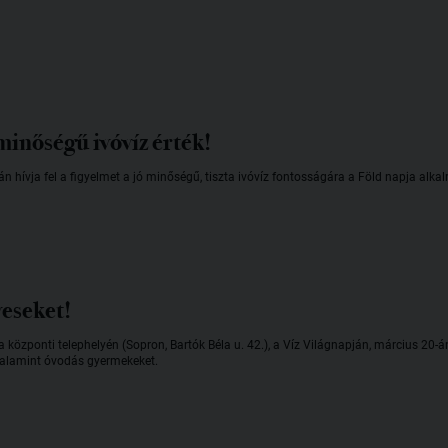
minőségű ivóvíz érték!
n hívja fel a figyelmet a jó minőségű, tiszta ivóvíz fontosságára a Föld napja alka
eseket!
 a központi telephelyén (Sopron, Bartók Béla u. 42.), a Víz Világnapján, március 20-á
 valamint óvodás gyermekeket.