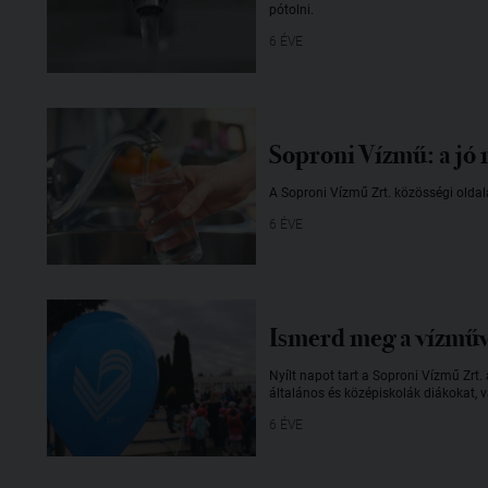
pótolni.
6 ÉVE
Soproni Vízmű: a jó 
A Soproni Vízmű Zrt. közösségi oldalá
6 ÉVE
Ismerd meg a vízműv
Nyílt napot tart a Soproni Vízmű Zrt.
általános és középiskolák diákokat,
6 ÉVE