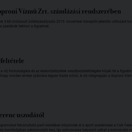
Soproni Vízmű Zrt. számlázási rendszerében
er 3-tól módosult üzletszabályzata 2019. november hónaptól jelentős változást ho
 szeretnék felhívni a figyelmet.
 feltétele
a víz fontosságára és az édesvízkészletek veszélyeztetettségére hívják fel a figyelmet
 hogy minden ember számára legyen tiszta ivóvíz. A víz világnapján a Soproni Vízm
erenc uszodától
gramokat felvonultató parti keretében köszöntek el a sport szerelmesei a Csik Fer
y komfortjában példamutató lesz, így színvonalas helyszínt adhat a komolyabb m