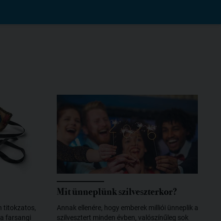
Mit ünneplünk szilveszterkor?
 titokzatos,
Annak ellenére, hogy emberek milliói ünneplik a
a farsangi
szilvesztert minden évben, valószínűleg sok