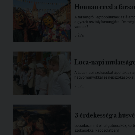
Honnan ered a farsa
A farsangról legtöbbünknek az álarcos
a gyerek osztályfarsangjára. De még
vannak?
5 ÉVE
Luca-napi mulatságo
A Luca-napi szokásokat ápolták az 
hagyományokkal és népszokásokkal
7 ÉVE
3 érdekesség a húsvé
Locsolás, mint elhallgatóeszköz, ko
szokásokkal kapcsolatban!