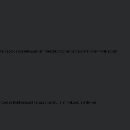
el van szoros összefüggésben. Nézzük, hogyan szórakoztak őseinknek ebben
rencsét és boldogságot varázsoljanak. Talán nekünk is érdemes