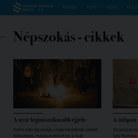
FONTOS
FOTÓ
VIDEÓ
FEJLE
Népszokás
- cikkek
A nyár legmisztikusabb éjjele
A tulipán 
Szent Iván éjszakája a népi hiedelmek szerint
Tavasszal nyíl
különleges, mágikus erővel bír, a nyár
Szív formája 