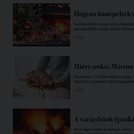
Hogyan ünnepeltek 
Évekkel ezelőtt a karácsony elképze
legmeghittebb ünnep, amikor felelev
3 ÉVE
Miért szokás Márton 
November 11-e Szent Márton napja, m
falatozás, vigasság még megengedet
3 ÉVE
A varázslatok éjszak
Az év legrövidebb éjszakáján, június 