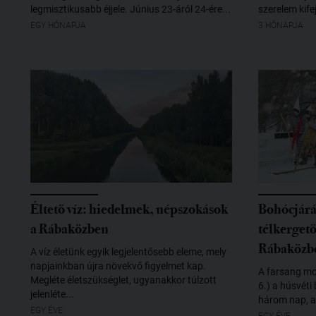
legmisztikusabb éjjele. Június 23-áról 24-ére...
szerelem kife
EGY HÓNAPJA
3 HÓNAPJA
Éltető víz: hiedelmek, népszokások
Bohócjárá
a Rábaközben
télkerget
Rábaközb
A víz életünk egyik legjelentősebb eleme, mely
napjainkban újra növekvő figyelmet kap.
A farsang mo
Megléte életszükséglet, ugyanakkor túlzott
6.) a húsvéti
jelenléte...
három nap, a
EGY ÉVE
EGY ÉVE