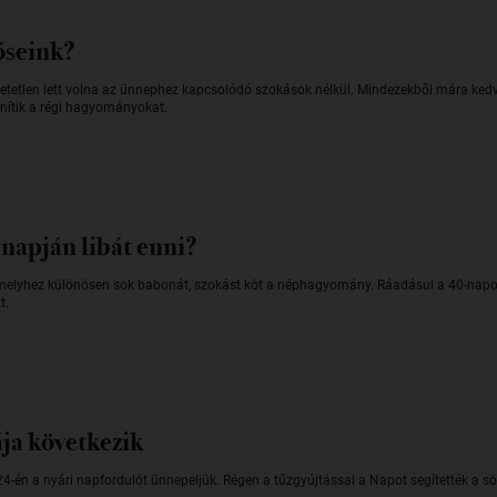
őseink?
lhetetlen lett volna az ünnephez kapcsolódó szokások nélkül. Mindezekből mára k
enítik a régi hagyományokat.
napján libát enni?
elyhez különösen sok babonát, szokást köt a néphagyomány. Ráadásul a 40-napos 
t.
ája következik
24-én a nyári napfordulót ünnepeljük. Régen a tűzgyújtással a Napot segítették a s