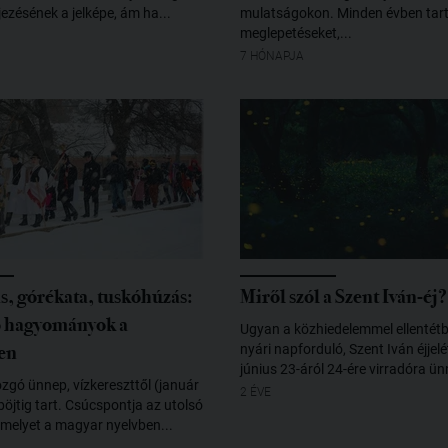
jezésének a jelképe, ám ha...
mulatságokon. Minden évben tar
meglepetéseket,...
7 HÓNAPJA
s, górékata, tuskóhúzás:
Miről szól a Szent Iván-éj?
ő hagyományok a
Ugyan a közhiedelemmel ellentét
en
nyári napforduló, Szent Iván éjjel
június 23-áról 24-ére virradóra ünn
zgó ünnep, vízkereszttől (január
2 ÉVE
 böjtig tart. Csúcspontja az utolsó
melyet a magyar nyelvben...