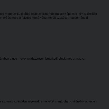
ál és a mohácsi busójárás fergeteges hangulata vagy éppen a jelmezkészítés
lyen élő és mára a feledés homályába merült szokásai, hagyományai
zményben a gyermekek rendszeresen ismerkedhetnek meg a magyar
ete azoknak az érdekességeknek, amelyeket megtudhat cikkünkből a húsvéti