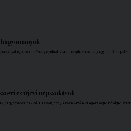
s hagyományok
hagyományai egészen az ókorig nyúlnak vissza, mégis keresztény egyházi ünnepekk
szteri és újévi népszokások
inak, hagyományainak célja az volt, hogy a következő évre egészséget, bőséget, sze