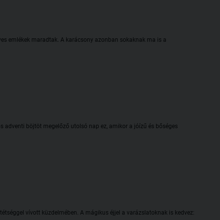
edves emlékek maradtak. A karácsony azonban sokaknak ma is a
adventi böjtöt megelőző utolsó nap ez, amikor a jóízű és bőséges
ötétséggel vívott küzdelmében. A mágikus éjjel a varázslatoknak is kedvez: