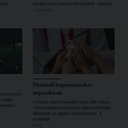
togat
mindent nem tudunk a történetéről – például...
7 HÓNAPJA
Pünkösdi hagyományok és
népszokások
ben nem ez a
ét mégis
A húsvét utáni ötvenedik napon, idén május
epeljük....
19-én ünnepli a keresztény világ a Szentlélek
eljövetelét, az egyház születésnapját. A
pünkösdi...
2 ÉVE