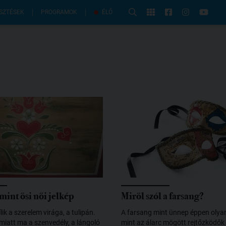
PROGRAMOK
SZTÉSEK
ÉLŐ
mint ősi női jelkép
Miről szól a farsang?
ik a szerelem virága, a tulipán.
A farsang mint ünnep éppen olyan
miatt ma a szenvedély, a lángoló
mint az álarc mögött rejtőzködők 