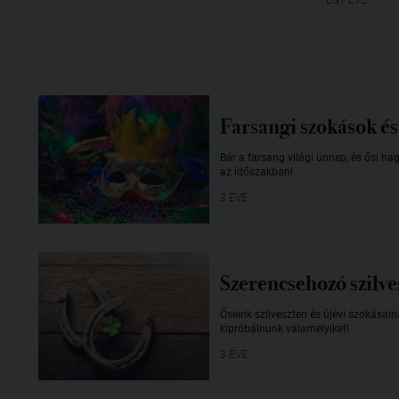
Farsangi szokások é
Bár a farsang világi ünnep, és ősi 
az időszakban!
3 ÉVE
Szerencsehozó szilve
Őseink szilveszteri és újévi szokása
kipróbálnunk valamelyiket!
3 ÉVE