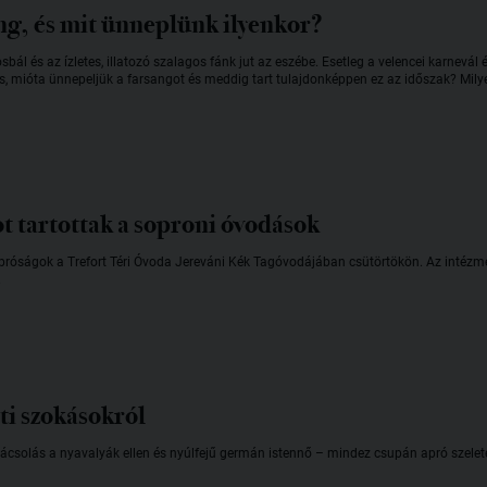
ng, és mit ünneplünk ilyenkor?
bál és az ízletes, illatozó szalagos fánk jut az eszébe. Esetleg a velencei karnev
is, mióta ünnepeljük a farsangot és meddig tart tulajdonképpen ez az időszak? Mi
t tartottak a soproni óvodások
apróságok a Trefort Téri Óvoda Jereváni Kék Tagóvodájában csütörtökön. Az inté
.
ti szokásokról
rbácsolás a nyavalyák ellen és nyúlfejű germán istennő – mindez csupán apró szel