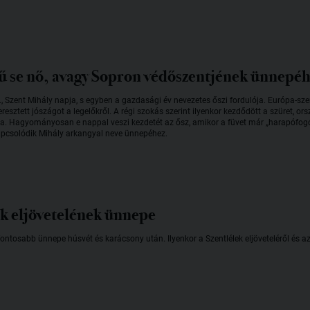
 fű se nő, avagy Sopron védőszentjének ünnepé
 Szent Mihály napja, s egyben a gazdasági év nevezetes őszi fordulója. Európa-sz
eresztett jószágot a legelőkről. A régi szokás szerint ilyenkor kezdődött a szüret, o
ta. Hagyományosan e nappal veszi kezdetét az ősz, amikor a füvet már „harapófogóval
pcsolódik Mihály arkangyal neve ünnepéhez.
ek eljövetelének ünnepe
ontosabb ünnepe húsvét és karácsony után. Ilyenkor a Szentlélek eljöveteléről és a