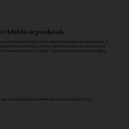
hez kötődő népszokások
erte ismert pásztorünnep, hiszen számos területen még napjainkban is
rszágszerte híresek voltak a Mihály-napi vásárok és a lakodalmak őszi
 sem lehet kihúzni a földből”. Időjósló napként is ismerik a régiek,
z egyház születésnapjáról emlékezik meg a keresztény világ.