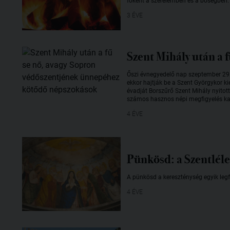
főként a szerelemben és a bőségben.
3 ÉVE
Szent Mihály után a
Őszi évnegyedelő nap szeptember 29.,
ekkor hajtják be a Szent Györgykor ki
évadját Borszűrő Szent Mihály nyitot
számos hasznos népi megfigyelés ka
4 ÉVE
Pünkösd: a Szentlél
A pünkösd a kereszténység egyik legf
4 ÉVE