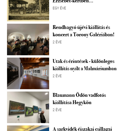
Erzsébet-kertben…
EGY ÉVE
Rendhagyó újévi kiállítás és
koncert a Torony Galériában!
2 ÉVE
Utak és érintések - különleges
kiállítás nyílt a Malmáriumban
2 ÉVE
Blaumann Ödön vadfotós
kiállítása Hegykőn
2 ÉVE
A sarkvidék éjszakai csillagai