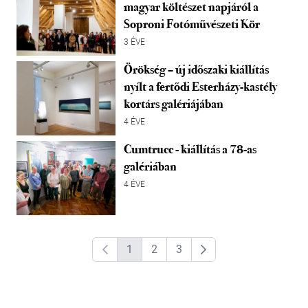
magyar költészet napjáról a
Soproni Fotóművészeti Kör
3 ÉVE
Örökség – új időszaki kiállítás
nyílt a fertődi Esterházy-kastély
kortárs galériájában
4 ÉVE
Cumtrucc - kiállítás a 78-as
galériában
4 ÉVE
1
2
3