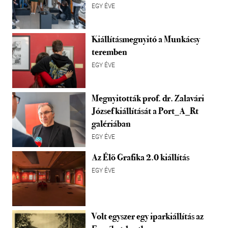
EGY ÉVE
Kiállításmegnyitó a Munkácsy
teremben
EGY ÉVE
Megnyitották prof. dr. Zalavári
József kiállítását a Port_A_Rt
galériában
EGY ÉVE
Az Élő Grafika 2.0 kiállítás
EGY ÉVE
Volt egyszer egy iparkiállítás az