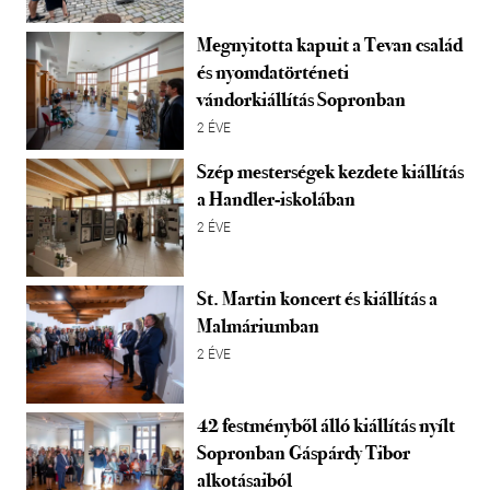
Megnyitotta kapuit a Tevan család
és nyomdatörténeti
vándorkiállítás Sopronban
2 ÉVE
Szép mesterségek kezdete kiállítás
a Handler-iskolában
2 ÉVE
St. Martin koncert és kiállítás a
Malmáriumban
2 ÉVE
42 festményből álló kiállítás nyílt
Sopronban Gáspárdy Tibor
alkotásaiból