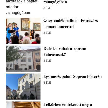
zsinagógában
3 ÉVE
Giczy-emlékkiállítás - Finisszázs
kamarakoncerttel
3 ÉVE
De kik is voltak a soproni
Fabriciusok?
3 ÉVE
Egy mesés palota Sopron Fő terén
3 ÉVE
Félkörben emlékezett meg a