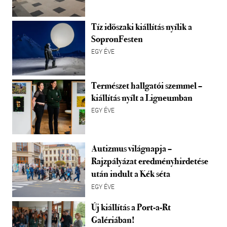
Tíz időszaki kiállítás nyílik a
SopronFesten
EGY ÉVE
Természet hallgatói szemmel –
kiállítás nyílt a Ligneumban
EGY ÉVE
Autizmus világnapja –
Rajzpályázat eredményhirdetése
után indult a Kék séta
EGY ÉVE
Új kiállítás a Port-a-Rt
Galériában!