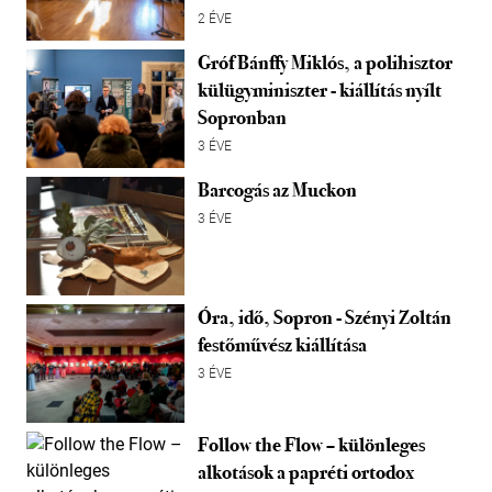
2 ÉVE
Gróf Bánffy Miklós, a polihisztor
külügyminiszter - kiállítás nyílt
Sopronban
3 ÉVE
Barcogás az Muckon
3 ÉVE
Óra, idő, Sopron - Szényi Zoltán
festőművész kiállítása
3 ÉVE
Follow the Flow – különleges
alkotások a papréti ortodox