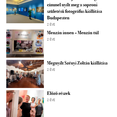
címmel nyílt meg a soproni
születésű fotográfus kiállítása
Budapesten
2 ÉVE
Menzán innen – Menzán túl
2 ÉVE
Megnyílt Szényi Zoltán kiállítása
2 ÉVE
Előző részek
2 ÉVE