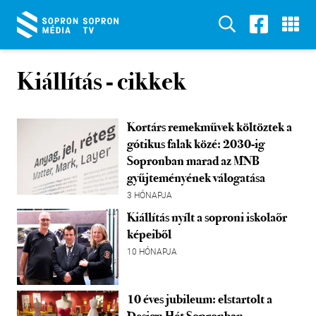
Kiállítás
- cikkek
Kortárs remekművek költöztek a
gótikus falak közé: 2030-ig
Sopronban marad az MNB
gyűjteményének válogatása
3 HÓNAPJA
Kiállítás nyílt a soproni iskolaőr
képeiből
10 HÓNAPJA
10 éves jubileum: elstartolt a