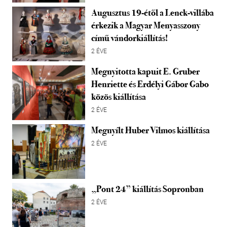
Augusztus 19-étől a Lenck-villába
érkezik a Magyar Menyasszony
című vándorkiállítás!
2 ÉVE
Megnyitotta kapuit E. Gruber
Henriette és Erdélyi Gábor Gabo
közös kiállítása
2 ÉVE
Megnyílt Huber Vilmos kiállítása
2 ÉVE
„Pont 24” kiállítás Sopronban
2 ÉVE