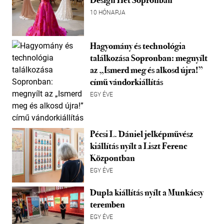
Design Hét Sopronban
10 HÓNAPJA
Hagyomány és technológia
találkozása Sopronban: megnyílt
az „Ismerd meg és alkosd újra!”
című vándorkiállítás
EGY ÉVE
Pécsi L. Dániel jelképművész
kiállítás nyílt a Liszt Ferenc
Központban
EGY ÉVE
Dupla kiállítás nyílt a Munkácsy
teremben
EGY ÉVE