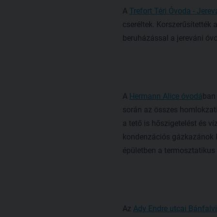
A
Trefort Téri Óvoda - Jere
cseréltek. Korszerűsítették a
beruházással a jereváni óvo
A
Hermann Alice óvodá
ban 
során az összes homlokzati 
a tető is hőszigetelést és v
kondenzációs gázkazánok ke
épületben a termosztatikus 
Az
Ady Endre utcai Bánfalv