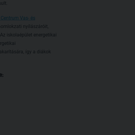
ult.
 Centrum Vas- és
homlokzati nyílászáróit,
 Az iskolaépület energetikai
rgetikai
arítására, így a diákok
t: