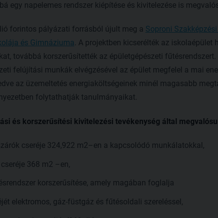
á egy napelemes rendszer kiépítése és kivitelezése is megvalós
ó forintos pályázati forrásból újult meg a
Soproni Szakképzési
skolája és Gimnáziuma
. A projektben kicserélték az iskolaépület 
ókat, továbbá korszerűsítették az épületgépészeti fűtésrendszert.
zeti felújítási munkák elvégzésével az épület megfelel a mai ene
edve az üzemeltetés energiaköltségeinek minél magasabb megtak
yezetben folytathatják tanulmányaikat.
tási és korszerűsítési kivitelezési tevékenység által megvalósul
szárók cseréje 324,922 m2–en a kapcsolódó munkálatokkal,
ók cseréje 368 m2 –en,
tésrendszer korszerűsítése, amely magában foglalja
ét elektromos, gáz-füstgáz és fűtésoldali szereléssel,