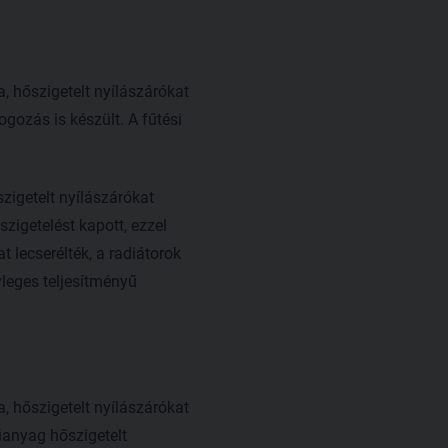
, hőszigetelt nyílászárókat
ogozás is készült. A fűtési
zigetelt nyílászárókat
szigetelést kapott, ezzel
t lecserélték, a radiátorok
vleges teljesítményű
, hőszigetelt nyílászárókat
űanyag hőszigetelt