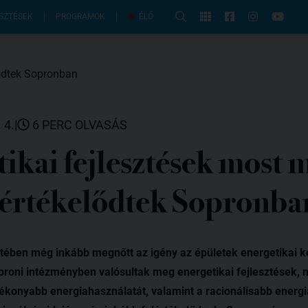
PROGRAMOK
SZTÉSEK
ÉLŐ
 4.
|
6 PERC OLVASÁS
ikai fejlesztések most 
lértékelődtek Sopronba
ében még inkább megnőtt az igény az épületek energetikai ko
proni intézményben valósultak meg energetikai fejlesztések
tékonyabb energiahasználatát, valamint a racionálisabb energ