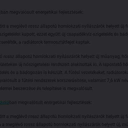
á
ban megvalósult energetikai fejlesztések:
ött a meglévő rossz állapotú homlokzati nyílászárók helyett új fa
szigetelést kapott, ezzel együtt új csapadékvíz-szigetelés és bád
cserélték, a radiátorok termosztátfejet kaptak.
 rossz állapotú homlokzati nyílászárók helyett új műanyag, hős
ületeken új hőszigetelési rendszert alakítottak ki. A lapostető hő
elés és a bádogozás is készült. A fűtési vezetékeket, radiátoroka
valósult a fűtési rendszerek korszerűsítése, valamint 7,6 kW né
lemei beszerzése és telepítése is megvalósult.
skolá
ban megvalósult energetikai fejlesztések:
ött a meglévő rossz állapotú homlokzati nyílászárók helyett új fa
en a meglévő rossz állapotú homlokzati nyílászárók helyett új, m