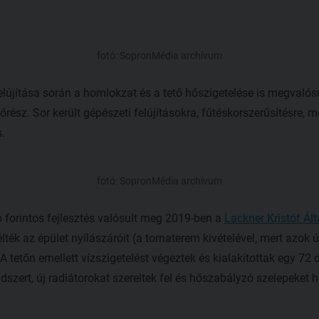
.
fotó: SopronMédia archívum
lújítása során a homlokzat és a tető hőszigetelése is megvalósu
etőrész. Sor került gépészeti felújításokra, fűtéskorszerűsítésre,
.
fotó: SopronMédia archívum
ó forintos fejlesztés valósult meg 2019-ben a
Lackner Kristóf Ált
ték az épület nyílászáróit (a tornaterem kivételével, mert azok ú
 A tetőn emellett vízszigetelést végeztek és kialakítottak egy 72
ndszert, új radiátorokat szereltek fel és hőszabályzó szelepeket h