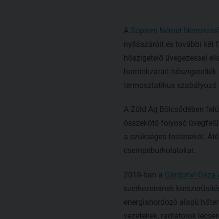
A
Soproni Német Nemzetiség
nyílászáróit és további két 
hőszigetelő üvegezéssel ellá
homlokzatait hőszigetelték.
termosztatikus szabályozó s
A Zöld Ág Bölcsődében felújí
összekötő folyosó üvegfelüle
a szükséges festéseket. Áté
csempeburkolatokat.
2018-ban a
Gárdonyi Géza Á
szerkezeteinek korszerűsíté
energiahordozó alapú hőter
vezetékek, radiátorok lecser