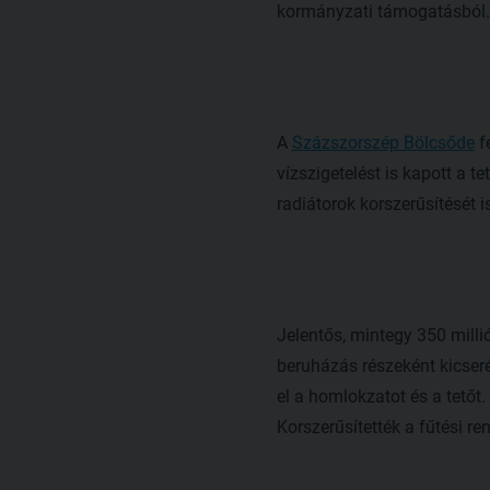
kormányzati támogatásból
A
Százszorszép Bölcsőde
fe
vízszigetelést is kapott a t
radiátorok korszerűsítését is
Jelentős, mintegy 350 milli
beruházás részeként kicserél
el a homlokzatot és a tetőt.
Korszerűsítették a fűtési re