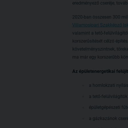
eredményező cseréje, tovább
2020-ban összesen 300 milli
Villamosipari Szakképző I
valamint a tető-felülvilágít
korszerűsítését célzó építés
követelményszintnek, törek
ma már egy korszerűbb körn
Az épületenergetikai felújí
a homlokzati nyílá
a tető-felülvilágít
épületgépészeti fű
a gázkazánok cseréj