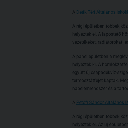
A
Deák Téri Általános Iskol
A régi épületben többek köz
helyeztek el. A lapostető hő
vezetékeket, radiátorokat le
A panel épületben a meglévő
helyeztek ki. A homlokzatfel
együtt új csapadékvíz-sziget
termosztátfejet kaptak. Meg
napelemrendszer és a tartóe
A
Petőfi Sándor Általános I
A régi épületben többek köz
helyeztek el. Az új épületb