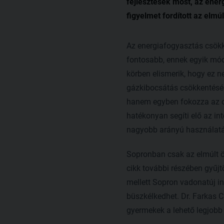
fejlesztések most, az ene
figyelmet fordított az elm
Az energiafogyasztás csök
fontosabb, ennek egyik mód
körben elismerik, hogy ez 
gázkibocsátás csökkentésén
hanem egyben fokozza az or
hatékonyan segíti elő az in
nagyobb arányú használatá
Sopronban csak az elmúlt öt
cikk további részében gyűj
mellett Sopron vadonatúj in
büszkélkedhet. Dr. Farkas C
gyermekek a lehető legjobb