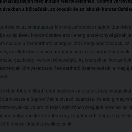
rgiaválság idején még inkább felértékelődnek. Sopron városv
últ években a bölcsődék, az óvodák és az iskolák korszerűsítés
kentése és az energiapazarlás megszüntetése napjainkban Mag
ja az épületek korszerűsítése, azok energiahatékonyságának ja
nem csupán a fenntartható energiaellátás megvalósításának, az
ek, az ellátásbiztonság garantálásának és az importkiadások 
szág gazdasági versenyképességét. Az energetikai korszerűsíté
tézmények környezetbarát, fenntartható üzemeltetését, a megúju
val.
 évben több milliárd forint értékben valósultak meg energetikai 
töttünk össze a SopronMédia olvasói számára. Az eddig megvaló
tézményekkel, valamint teljes egészében megújult nevelési és o
iprián polgármester korábban úgy fogalmazott, hogy a fejlesztés
 körülmények között nevelkedjenek.