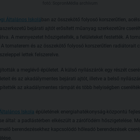
fotó: SopronMédia archívum
i Általános Iskolá
ban az összekötő folyosó korszerűtlen, acél
faszerkezetű bejárati ajtót erősített műanyag szerkezetűre cseré
tva. A mennyezetet hőszigetelték, a felületeket festették. A torn
 A tornaterem és az összekötő folyosó korszerűtlen radiátorait cs
zeleppel lettek felszerelve.
tották a meglévő épületet. A külső nyílászárók egy részét cserél
teit és az akadálymentes bejárati ajtót, illetve a belső nyílászár
pítették az akadálymentes rámpát és több helyiségben cserélték
ltalános Iskola
épületének energiahatékonyság-központú fejlesz
se által: a padlástérben elkészült a zárófödém hőszigetelése. Me
melő berendezésekhez kapcsolódó hőleadó berendezések cseréje,
élése.