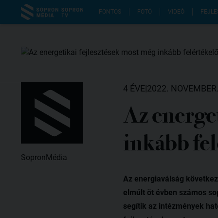
FONTOS
FOTÓ
VIDEÓ
FEJLE
4 ÉVE
|
2022. NOVEMBER.
Az energet
inkább fe
SopronMédia
Az energiaválság következt
elmúlt öt évben számos so
segítik az intézmények ha