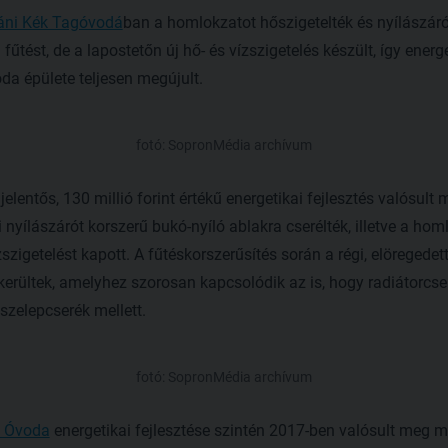
váni Kék Tagóvodá
ban a homlokzatot hőszigetelték és nyílászáró
 fűtést, de a lapostetőn új hő- és vízszigetelés készült, így energ
da épülete teljesen megújult.
fotó: SopronMédia archívum
jelentős, 130 millió forint értékű energetikai fejlesztés valósul
nyílászárót korszerű bukó-nyíló ablakra cserélték, illetve a hom
ízszigetelést kapott. A fűtéskorszerűsítés során a régi, elöregede
rültek, amelyhez szorosan kapcsolódik az is, hogy radiátorcse
szelepcserék mellett.
fotó: SopronMédia archívum
i Óvoda
energetikai fejlesztése szintén 2017-ben valósult meg mi