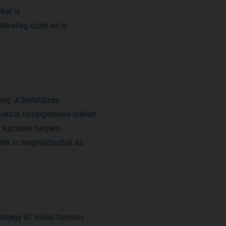
kat is
etikailag ezzel az új
t meg. A beruházás
lokzat hőszigetelése mellett
tt kazánok helyére
rék is megvalósultak az
ntegy 87 millió forintos