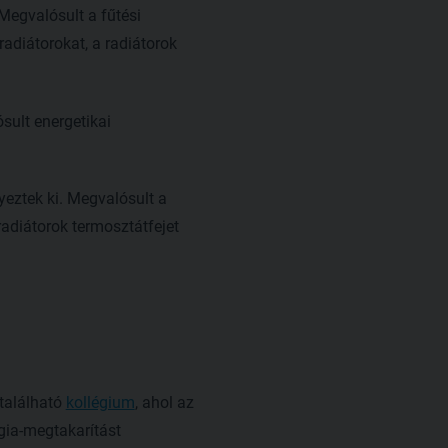
 Megvalósult a fűtési
radiátorokat, a radiátorok
sult energetikai
yeztek ki. Megvalósult a
 radiátorok termosztátfejet
található
kollégium
, ahol az
rgia-megtakarítást