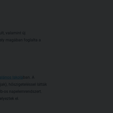
lt, valamint új
 mely magában foglalta a
alános Iskolá
ban. A
jak), hőszigeteléssel látták
 db-os napelemrendszert.
elyeztek el.