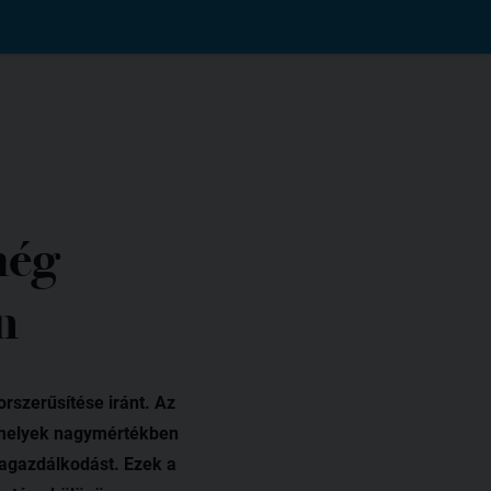
még
n
rszerűsítése iránt. Az
, melyek nagymértékben
iagazdálkodást. Ezek a