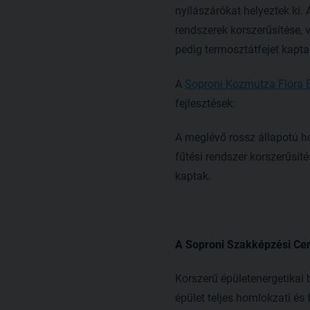
nyílászárókat helyeztek ki. 
rendszerek korszerűsítése, v
pedig termosztátfejet kapta
A
Soproni Kozmutza Flóra 
fejlesztések:
A meglévő rossz állapotú ho
fűtési rendszer korszerűsíté
kaptak.
A Soproni Szakképzési Cen
Korszerű épületenergetikai
épület teljes homlokzati és