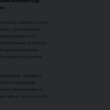
ezetése különösen nagy
ére.
yarország számára is egyre
vítása. Egyre szélesebb
 üvegházhatást okozó
csökkentésének az eszköze,
s igényes kivitelezése
ló energiaforrások minél
fejlesztések, melyeket a
sult korszerűsítések
ktatási intézményekkel is
ek célja az, hogy a soproni