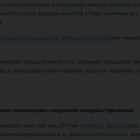
A homlokzatfelületeken új hőszigetelési rendszert alakítottak ki.
alamint mindkét épületben lecserélték a fűtési vezetékeket és a 
k.
Egységes Gyógypedagógiai, Módszertani Intézmény
ben megvaló
mlokzati nyílászárók helyett új fa, hőszigetelt nyílászárókat hel
se, az elhasználódott fűtési vezetékek, radiátorok lecserélése, a
trum intézményeiben megvalósult energetikai fejlesztések:
 beruházás során újult meg 2017-ben a
Ferenczy János utcá
ban 
 födém-hőszigetelése mellett az épület külső nyílászáróinak ene