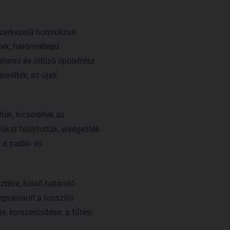
szerkezetű homlokzati
ltek, háromrétegű
atermi és öltöző épületrész
erélték, az újak
ték, kicserélték az
ókat felújították, elvégezték
 a padló- és
tése, külső határoló
gvalósult a fosszilis
 korszerűsítése: a fűtési