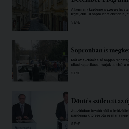
A kormány kezdeményezésére hivatalo
legfeljebb 10 napra lehet elrendelni, 
5 ÉVE
Sopronban is megkez
Már az akcióhét első napján rengetege
oltási kapacitással várják az első, a 
5 ÉVE
Döntés született az 
Ausztriában tovább nőtt a fertőzötte
pandémia kitörése óta ez már a negye
5 ÉVE