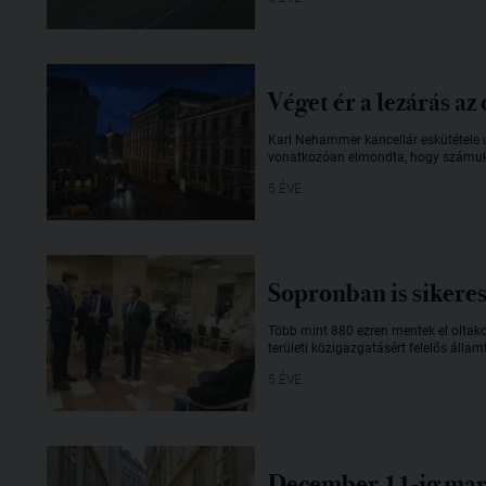
Véget ér a lezárás a
Karl Nehammer kancellár eskütétele u
vonatkozóan elmondta, hogy számukra 
5 ÉVE
Sopronban is sikeres 
Több mint 880 ezren mentek el oltako
területi közigazgatásért felelős áll
5 ÉVE
December 11-ig mara