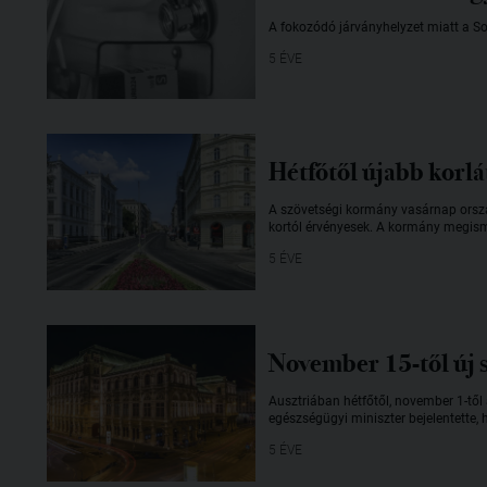
A fokozódó járványhelyzet miatt a So
5 ÉVE
Hétfőtől újabb korl
A szövetségi kormány vasárnap országo
kortól érvényesek. A kormány megismé
5 ÉVE
November 15-től új 
Ausztriában hétfőtől, november 1-től
egészségügyi miniszter bejelentette, 
5 ÉVE