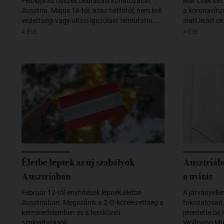
Feloldja az összes beutazási korlátozását
Már csak két 
Ausztria. Május 16-tól, azaz hétfőtől, nem kell
a koronavírus
védettségi vagy oltási igazolást felmutatni...
alatt lejárt 
4 ÉVE
4 ÉVE
Életbe léptek az új szabályok
Ausztriáb
Ausztriában
a nyitás
Február 12-től enyhítések lépnek életbe
A járványelle
Ausztriában. Megszűnik a 2-G-kötelezettség a
fokozatosan 
kereskedelemben és a testközeli
jelentette be
szolgáltatások...
Wolfgang Müc