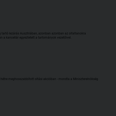
ig tartó lezárás Ausztriában, azonban azonban az oltatlanokra
n a kancellár egyeztetett a tartományok vezetőivel.
e hétre meghosszabbított oltási akcióban - mondta a Miniszterelnökség