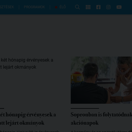
PROGRAMOK
SZTÉSEK
ÉLŐ
ét hónapig érvényesek a
Sopronban is folytatódnak 
att lejárt okmányok
akciónapok