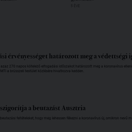
5 ÉVE
si érvényességet határozott meg a védettségi 
 azaz 270 napos kötelező elfogadási időszakot határozott meg a koronavírus elleni
MTI a brüsszeli testület közlésére hivatkozva kedden.
szigorítja a beutazást Ausztria
 beutazási feltételeket, hogy meg lehessen fékezni a koronavírus új, omikron nevű 