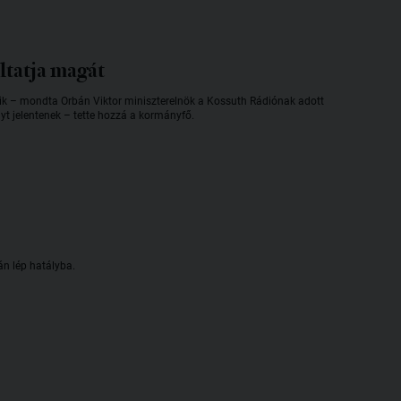
ltatja magát
zik – mondta Orbán Viktor miniszterelnök a Kossuth Rádiónak adott
lyt jelentenek – tette hozzá a kormányfő.
án lép hatályba.