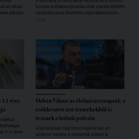
öntése
A kormány, a tartományi vezetők és a GECKO
k az oltási
korona-kríziskoordinációs stáb szerda délelőtti
eken délután
tanácskozását követően sajtótájékoztatón...
4 ÉVE
-11 éves
Orbán Viktor az élelmiszerstopról: a
mja
csökkentett árú termékekből is
lesznek a boltok polcain
endjéhez
ehetőséget
A járványnak még nincs vége és bár az
az 5-11 éves
omikron variáns a szakértők szerint is