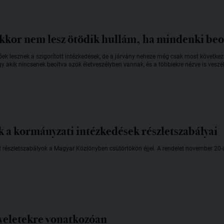
akkor nem lesz ötödik hullám, ha mindenki beo
őek lesznek a szigorított intézkedések, de a járvány neheze még csak most követke
ogy akik nincsenek beoltva azok életveszélyben vannak, és a többiekre nézve is veszé
 a kormányzati intézkedések részletszabályai
rt részletszabályok a Magyar Közlönyben csütörtökön éjjel. A rendelet november 20-
gyeletekre vonatkozóan