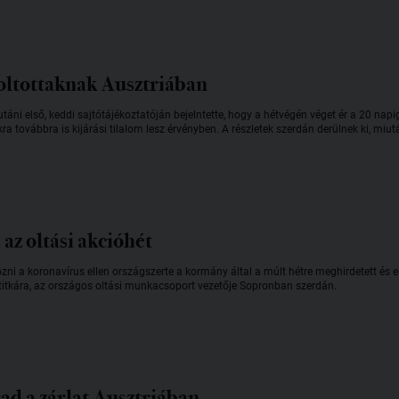
z oltottaknak Ausztriában
táni első, keddi sajtótájékoztatóján bejelntette, hogy a hétvégén véget ér a 20 nap
továbbra is kijárási tilalom lesz érvényben. A részletek szerdán derülnek ki, miutá
az oltási akcióhét
zni a koronavírus ellen országszerte a kormány által a múlt hétre meghirdetett és 
amtitkára, az országos oltási munkacsoport vezetője Sopronban szerdán.
d a zárlat Ausztriában