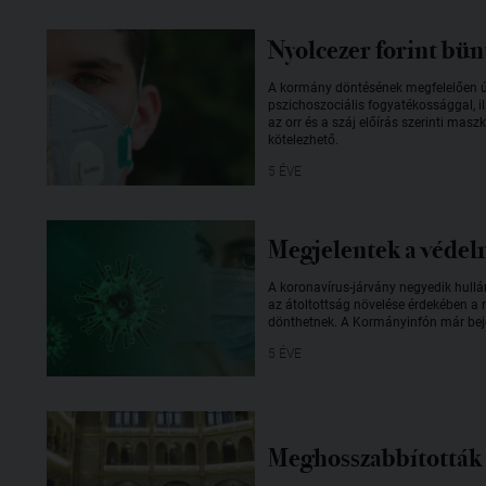
Nyolcezer forint bün
A kormány döntésének megfelelően újr
pszichoszociális fogyatékossággal, i
az orr és a száj előírás szerinti mas
kötelezhető.
5 ÉVE
Megjelentek a védel
A koronavírus-járvány negyedik hull
az átoltottság növelése érdekében a 
dönthetnek. A Kormányinfón már beje
5 ÉVE
Meghosszabbították a