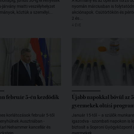
hónapig, június 30-ig érvényesek
A kormány és az operatív törzs d
-járvány miatti veszélyhelyzet
nyomán márciusban is folytatódna
okmányok, köztük a személyi...
akciónapok. Csütörtökön és pént
2 és...
4 ÉVE
an február 5-én kezdődik
Újabb napokkal bővül az 5
gyermekek oltási progra
nes korlátozások február 5-től
Január 15-től – a szülők munkar
enyhülnek Ausztriában -
igazodva - szombati napokon is l
 Karl Nehammer kancellár és
biztosít a Soproni Gyógyközpont 
kstein...
gyermekek...