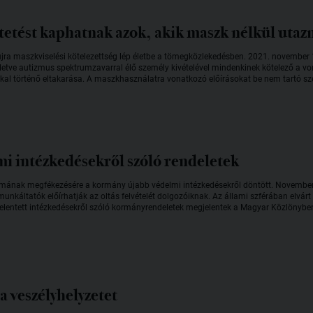
tetést kaphatnak azok, akik maszk nélkül utaz
a maszkviselési kötelezettség lép életbe a tömegközlekedésben. 2021. november 1-tő
lletve autizmus spektrumzavarral élő személy kivételével mindenkinek kötelező a von
zkkal történő eltakarása. A maszkhasználatra vonatkozó előírásokat be nem tartó sz
mi intézkedésekről szóló rendeletek
ámának megfékezésére a kormány újabb védelmi intézkedésekről döntött. November 
munkáltatók előírhatják az oltás felvételét dolgozóiknak. Az állami szférában elvár
lentett intézkedésekről szóló kormányrendeletek megjelentek a Magyar Közlönybe
 veszélyhelyzetet