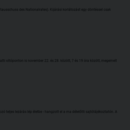
usschuss des Nationalrates). Kijárási korlátozást egy döntéssel csak
latti oltóponton is november 22. és 28. között, 7 és 19 óra között, megemelt
teljes lezárás lép életbe - hangzott el a ma délelőtti sajtótájékoztatón. A