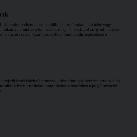
nak
l a hatodik életévét be nem töltött kiskorú, valamint értelmi vagy
atokon, valamint az állomások és megállóhelyek zárt és nyitott területein
emély az utazásból kizárható, és 8000 forint pótdíj megfizetésére
elsejétől ismét kötelező a maszkviselés a tömegközlekedési eszközökön,
t az oltás felvétele, az önkormányzatoknál a kérdésben a polgármesterek
n.