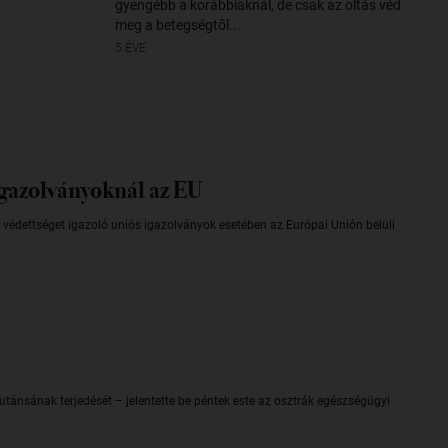
gyengébb a korábbiaknál, de csak az oltás véd
meg a betegségtől...
5 ÉVE
igazolványoknál az EU
 védettséget igazoló uniós igazolványok esetében az Európai Unión belüli
mutánsának terjedését – jelentette be péntek este az osztrák egészségügyi