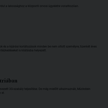
ordul a lakossághoz a központi orvosi ügyeletre vonatkozóan.
ok és a kijárási korlátozások minden be nem oltott személyre, tizenkét éves
tézkedéseket is kilátásba helyezett.
triában
vezett 3G-szabály teljesítése. De még mielőtt alkalmaznák, Mückstein
 el.