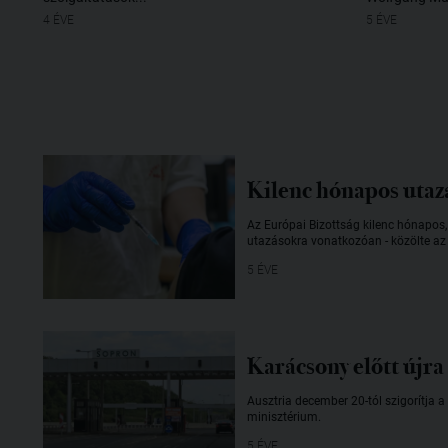
4 ÉVE
5 ÉVE
Kilenc hónapos utazá
Az Európai Bizottság kilenc hónapos,
utazásokra vonatkozóan - közölte az 
5 ÉVE
Karácsony előtt újra 
Ausztria december 20-tól szigorítja a
minisztérium.
5 ÉVE