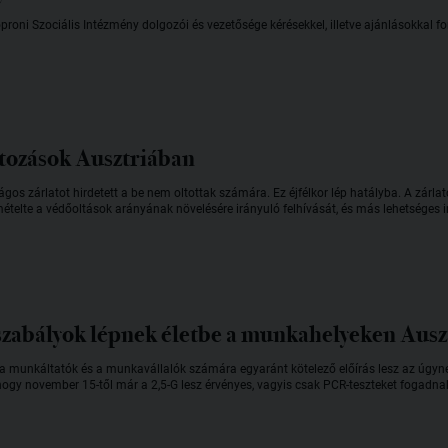
proni Szociális Intézmény dolgozói és vezetősége kérésekkel, illetve ajánlásokkal f
átozások Ausztriában
s zárlatot hirdetett a be nem oltottak számára. Ez éjfélkor lép hatályba. A zárlat
telte a védőoltások arányának növelésére irányuló felhívását, és más lehetséges in
szabályok lépnek életbe a munkahelyeken Ausz
 a munkáltatók és a munkavállalók számára egyaránt kötelező előírás lesz az úgyne
hogy november 15-től már a 2,5-G lesz érvényes, vagyis csak PCR-teszteket fogadnak