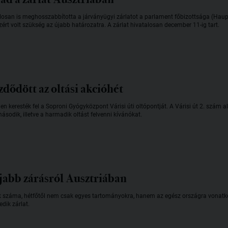
san is meghosszabbította a járványügyi zárlatot a parlament főbizottsága (Haupta
ezért volt szükség az újabb határozatra. A zárlat hivatalosan december 11-ig tart.
dődött az oltási akcióhét
n keresték fel a Soproni Gyógyközpont Várisi úti oltópontját. A Várisi út 2. szám a
második, illetve a harmadik oltást felvenni kívánókat.
újabb zárásról Ausztriában
k száma, hétfőtől nem csak egyes tartományokra, hanem az egész országra vonatkozó 
dik zárlat.